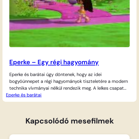
Eperke – Egy régi hagyomány
Eperke és barátai úgy döntenek, hogy az idei
bogyóünnepet a régi hagyományok tiszteletére a modern
technika vívmányai nélkül rendezik meg. A lelkes csapat
Eperke és barátai
nekilát a munkának a „régimódi” módszerekkel, ám hamar
rájönnek, hogy a gépek és a kényelem nélküli sütés-főzés
sokkal nehezebb kihívás, mint ahogy azt elképzelték.
Miközben mindenki a kemény feladatokkal küzd, a dolgok…
Kapcsolódó mesefilmek