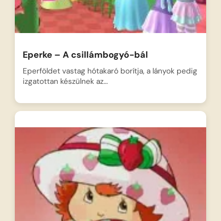
Eperke – A csillámbogyó-bál
Eperföldet vastag hótakaró borítja, a lányok pedig
izgatottan készülnek az…