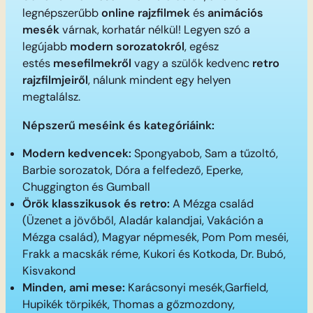
legnépszerűbb
online rajzfilmek
és
animációs
mesék
várnak, korhatár nélkül! Legyen szó a
legújabb
modern sorozatokról
, egész
estés
mesefilmekről
vagy a szülők kedvenc
retro
rajzfilmjeiről
, nálunk mindent egy helyen
megtalálsz.
Népszerű meséink és kategóriáink:
Modern kedvencek:
Spongyabob, Sam a tűzoltó,
Barbie sorozatok, Dóra a felfedező, Eperke,
Chuggington és Gumball
Örök klasszikusok és retro:
A Mézga család
(Üzenet a jövőből, Aladár kalandjai, Vakáción a
Mézga család), Magyar népmesék, Pom Pom meséi,
Frakk a macskák réme, Kukori és Kotkoda, Dr. Bubó,
Kisvakond
Minden, ami mese:
Karácsonyi mesék,Garfield,
Hupikék törpikék, Thomas a gőzmozdony,