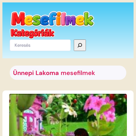
Ugrás
a
tartalomhoz
Keresés
Ünnepi Lakoma
mesefilmek