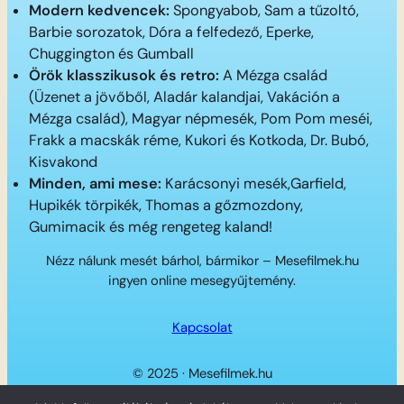
Modern kedvencek:
Spongyabob, Sam a tűzoltó,
Barbie sorozatok, Dóra a felfedező, Eperke,
Chuggington és Gumball
Örök klasszikusok és retro:
A Mézga család
(Üzenet a jövőből, Aladár kalandjai, Vakáción a
Mézga család), Magyar népmesék, Pom Pom meséi,
Frakk a macskák réme, Kukori és Kotkoda, Dr. Bubó,
Kisvakond
Minden, ami mese:
Karácsonyi mesék,Garfield,
Hupikék törpikék, Thomas a gőzmozdony,
Gumimacik és még rengeteg kaland!
Nézz nálunk mesét bárhol, bármikor – Mesefilmek.hu
ingyen online mesegyűjtemény.
Kapcsolat
© 2025 · Mesefilmek.hu