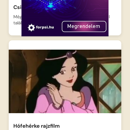
Csizmás, a Kandúr 2011
Még jóval azelőtt, hogy a zöld ogrével, Shrekkel
találkozott volna,…
Hófehérke rajzfilm