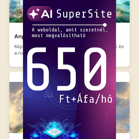
Angry Birds 2 – A film
Képzeljétek el, hogy a mindig mérges madarak és
a rosszcsont…