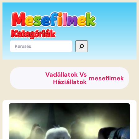
Ugrás
a
tartalomhoz
Keresés
Vadállatok Vs
mesefilmek
Háziállatok