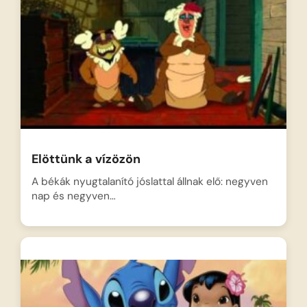
Elöttünk a vízözön
A békák nyugtalanító jóslattal állnak elő: negyven
nap és negyven…