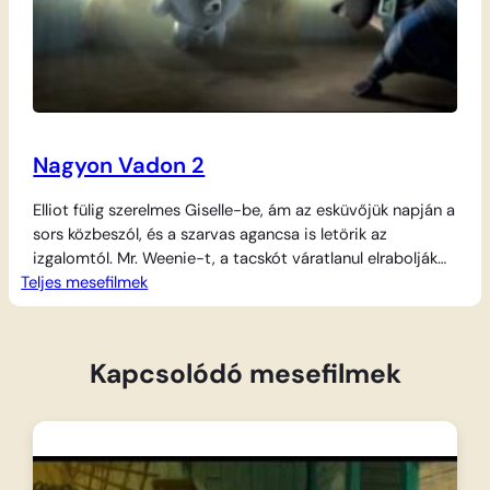
Nagyon Vadon 2
Elliot fülig szerelmes Giselle-be, ám az esküvőjük napján a
sors közbeszól, és a szarvas agancsa is letörik az
izgalomtól. Mr. Weenie-t, a tacskót váratlanul elrabolják
Teljes mesefilmek
korábbi tulajdonosai, hogy visszavigyék a civilizációba.
Boog, Elliot és az erdő lakói azonnal mentőexpedíciót
szerveznek, így a násznép helyett egy bátor csapattal
indulnak útnak. A nyomok egy szigorúan őrzött kisállat-
Kapcsolódó mesefilmek
üdülőbe…