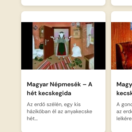
Magyar Népmesék – A
Magy
hét kecskegida
kecs
Az erdő szélén, egy kis
A gon
házikóban él az anyakecske
az erd
hét…
lelkére