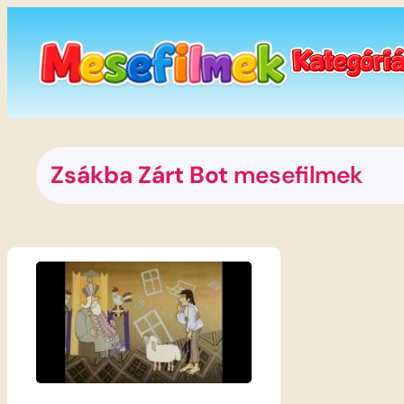
Ugrás
a
tartalomhoz
Zsákba Zárt Bot
mesefilmek