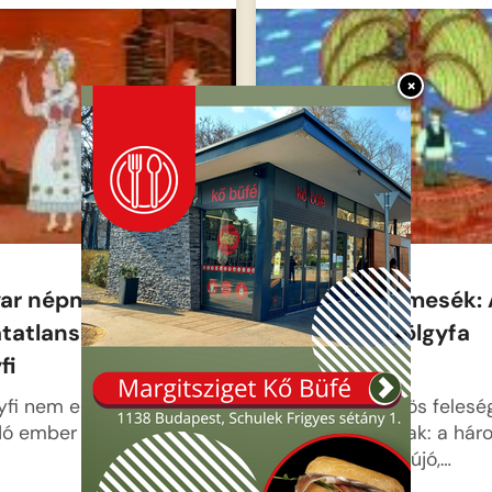
×
ar népmesék: A
Magyar népmesék: 
atatlanságra vágyó
háromágú tölgyfa
fi
tündére
lyfi nem elégszik meg a
A királyfi különös felesé
ó ember sorsával, így…
választ magának: a há
tölgyfából előbújó,…