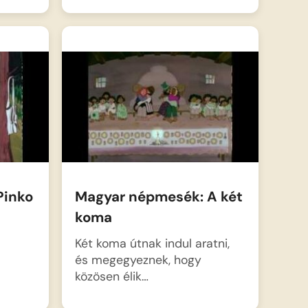
Pinko
Magyar népmesék: A két
koma
Két koma útnak indul aratni,
és megegyeznek, hogy
közösen élik…