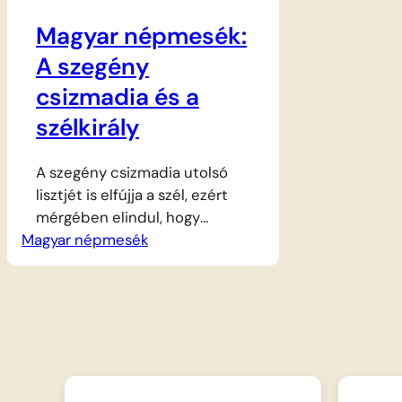
Magyar népmesék:
A szegény
csizmadia és a
szélkirály
A szegény csizmadia utolsó
lisztjét is elfújja a szél, ezért
mérgében elindul, hogy
Magyar népmesék
elégtételt vegyen magától a
Szélkirálytól. A nagyhatalmú úr
kárpótlásul egy aranyat hullató
báránykát ajándékoz neki, ám
a hazafelé úton, a fogadóban
kicserélik a kincset érő
jószágot. Később a terülj, terülj
asztalkám is hasonló sorsra jut