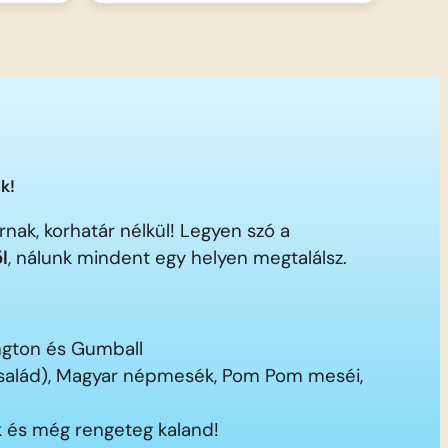
k!
nak, korhatár nélkül! Legyen szó a
ől
, nálunk mindent egy helyen megtalálsz.
ington és Gumball
 család), Magyar népmesék, Pom Pom meséi,
 és még rengeteg kaland!