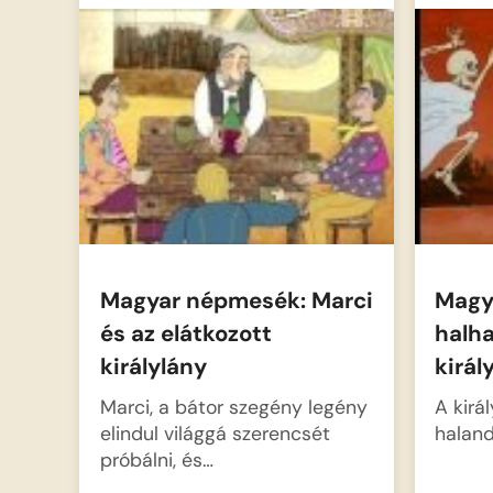
a kapzsi fogadós miatt. Végül a
harmadik…
Magyar népmesék: Marci
Magy
és az elátkozott
halh
királylány
király
Marci, a bátor szegény legény
A kirá
elindul világgá szerencsét
haland
próbálni, és…