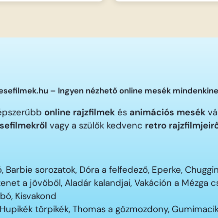
sefilmek.hu – Ingyen nézhető online mesék mindenkine
gnépszerűbb
online rajzfilmek
és
animációs mesék
vár
sefilmekről
vagy a szülők kedvenc
retro rajzfilmjeir
 Barbie sorozatok, Dóra a felfedező, Eperke, Chugg
enet a jövőből, Aladár kalandjai, Vakáción a Mézga
ubó, Kisvakond
 Hupikék törpikék, Thomas a gőzmozdony, Gumimacik