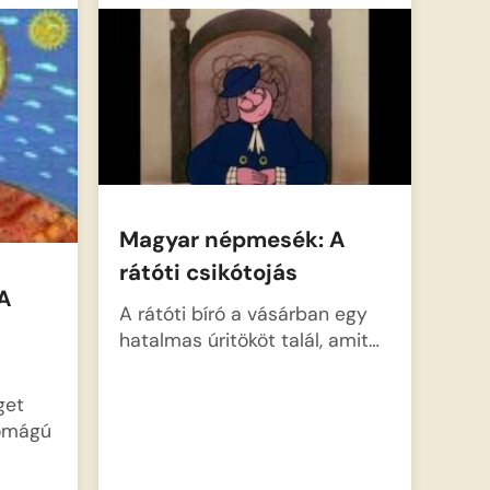
Magyar népmesék: A
rátóti csikótojás
A
A rátóti bíró a vásárban egy
hatalmas úritököt talál, amit…
get
romágú