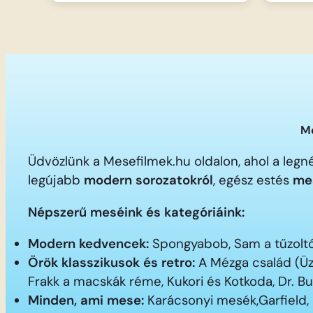
Me
Üdvözlünk a Mesefilmek.hu oldalon, ahol a le
legújabb
modern sorozatokról
, egész estés
me
Népszerű meséink és kategóriáink:
Modern kedvencek:
Spongyabob, Sam a tűzoltó,
Örök klasszikusok és retro:
A Mézga család (Üz
Frakk a macskák réme, Kukori és Kotkoda, Dr. B
Minden, ami mese:
Karácsonyi mesék,Garfield,