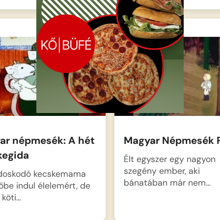
ar népmesék: A hét
Magyar Népmesék 
kegida
Élt egyszer egy nagyon
szegény ember, aki
doskodó kecskemama
bánatában már nem…
őbe indul élelemért, de
 köti…