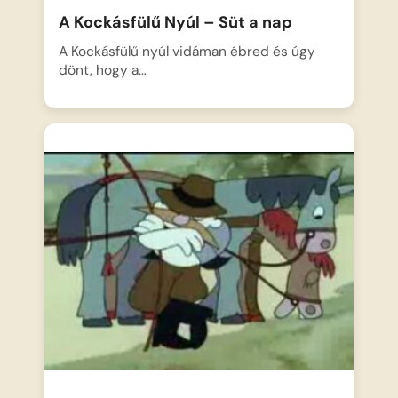
A Kockásfülű Nyúl – Süt a nap
A Kockásfülű nyúl vidáman ébred és úgy
dönt, hogy a…