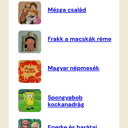
Mézga család
Frakk a macskák réme
Magyar népmesék
Spongyabob
kockanadrág
Eperke és barátai