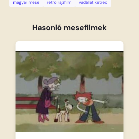
magyar mese
retro rajzfilm
vadállat ketrec
Hasonló mesefilmek