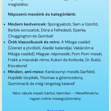
megtalálsz.
Népszerű meséink és kategóriáink:
Modern kedvencek:
Spongyabob, Sam a tűzoltó,
Barbie sorozatok, Dóra a felfedező, Eperke,
Chuggington és Gumball
Örök klasszikusok és retro:
A Mézga család
(Üzenet a jövőből, Aladár kalandjai, Vakáción a
Mézga család), Magyar népmesék, Pom Pom meséi,
Frakk a macskák réme, Kukori és Kotkoda, Dr. Bubó,
Kisvakond
Minden, ami mese:
Karácsonyi mesék,Garfield,
Hupikék törpikék, Thomas a gőzmozdony,
Gumimacik és még rengeteg kaland!
Nézz nálunk mesét bárhol, bármikor – Mesefilmek.hu
ingyen online mesegyűjtemény.