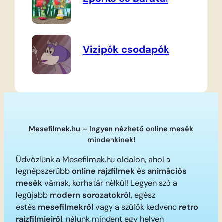
Vizipók csodapók
Mesefilmek.hu – Ingyen nézhető online mesék
mindenkinek!
Üdvözlünk a Mesefilmek.hu oldalon, ahol a
legnépszerűbb
online rajzfilmek
és
animációs
mesék
várnak, korhatár nélkül! Legyen szó a
legújabb
modern sorozatokról
, egész
estés
mesefilmekről
vagy a szülők kedvenc
retro
rajzfilmjeiről
, nálunk mindent egy helyen