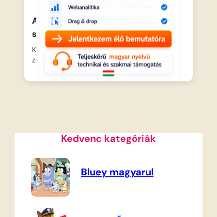
A kockásfülű nyúl – Kriszta
születésnapja
Kriszta izgatottan készül a születésnapi
zsúrjára, szépen megteríti az asztalt…
Kedvenc kategóriák
Bluey magyarul