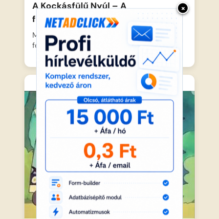
A Kockásfülű Nyúl – A
×
fényképezőgép
Menyus, a fekete hajú kisfiú egy
fényképezőgéppel a nyakában indul…