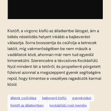
Kistöfi, a virgonc kisfiú az állatkertbe látogat, ám a
békés nézelődés helyett inkább a bajkeverést
választja. Sorra bosszantja és csúfolja a ketrecek
lakóit, míg vakmerőségében be nem mászik a
vadállatok közé, ahonnan már nem tud egyedül
kimenekülni. Szerencsére a távcsöves Kockásfülű
Nyúl mindent lát a tetőről, és propellerré pörgetett
füleivel azonnal a megszeppent gyerek segítségére
repül, hogy kimentse a veszélyes ragadozók karmai
közül.
állatok csúfolása
bajkeverő kisfiú
gyerekvideó
Kistöfi az állatkertben
kockásfülű nyúl mentés