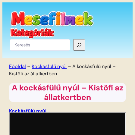
Ugrás
a
tartalomhoz
Keresés
Főoldal
–
Kockásfülű nyúl
–
A kockásfülű nyúl –
Kistöfi az állatkertben
A kockásfülű nyúl – Kistöfi az
állatkertben
Kockásfülű nyúl