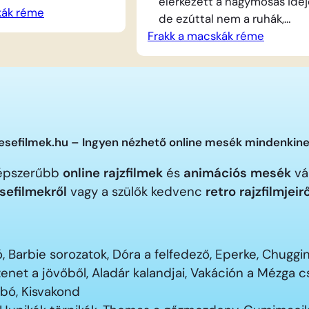
elérkezett a nagymosás idej
kák réme
egint túlságosan
de ezúttal nem a ruhák,
sedtek a puha
Frakk a macskák réme
hanem Frakk kerül sorra. Kár
 Egy titkos tervet
bácsi segít előkészíteni a
 készít egy valódi
habos fürdőt, ám a vizsla
ivel alaposan rá
egyáltalán nem vágyik a
eni a lusta és
pancsolásra, így mindent
kákra. Frakk, a
bevet, hogy elkerülje a vizet
yar vizsla azonnal
Miközben a gazdik próbálják
sefilmek.hu – Ingyen nézhető online mesék mindenkine
 hiszen végre…
kádba csalogatni a kutyust, 
gnépszerűbb
online rajzfilmek
és
animációs mesék
vár
két lusta macska, Lukrécia é
sefilmekről
vagy a szülők kedvenc
retro rajzfilmjeir
Szerénke…
 Barbie sorozatok, Dóra a felfedező, Eperke, Chugg
enet a jövőből, Aladár kalandjai, Vakáción a Mézga
ubó, Kisvakond