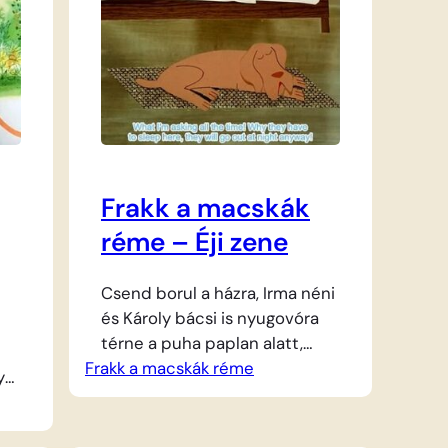
Frakk a macskák
réme – Éji zene
Csend borul a házra, Irma néni
és Károly bácsi is nyugovóra
térne a puha paplan alatt,
Frakk a macskák réme
hogy kipihenjék a nap
y
fáradalmait. A kertben
cia
azonban a nyugalom helyett
hangos ricsaj töri meg az