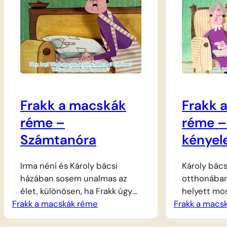
Frakk a macskák
Frakk 
réme –
réme –
Számtanóra
kénye
Irma néni és Károly bácsi
Károly bács
házában sosem unalmas az
otthonában
élet, különösen, ha Frakk úgy
helyett mos
Frakk a macskák réme
dönt, hogy nevelni kezdi a
Frakk a macs
fekhelyekért
lusta lakótársait. A vizsla
Lukrécia és