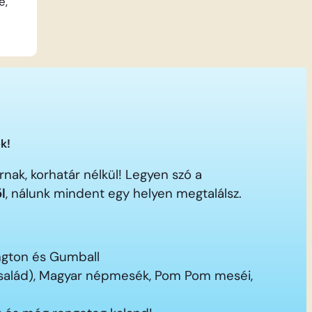
e,
oly
.
 a
k!
a
nak, korhatár nélkül! Legyen szó a
s
ől
, nálunk mindent egy helyen megtalálsz.
ington és Gumball
 család), Magyar népmesék, Pom Pom meséi,