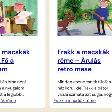
a macskák
Frakk a macskák
 Fő a
réme – Árulás
lem
retro mese
i és Irma néni
Minden csendesnek tűnik a
 a nyugalom
ház körül, de Frakk, a bátor
t a legjobb
vizsla szimata azt súgja, hog
kák réme
 folyik a harc.
Frakk a macskák réme
valami nincs rendjén. Lukré
 Szerénke, a két
és Szerénke, a két