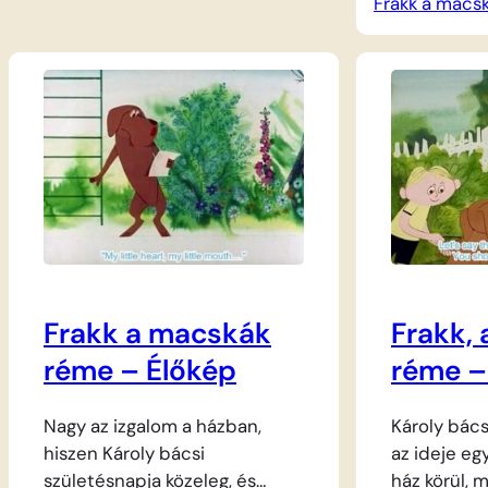
Frakk a macs
illata azon
akadályba ütközik, mert a két
Lukrécia és
elkényeztetett cica, Lukrécia
sonka ízű s
és Szerénke pimasz módon
mindennapi 
éppen ott heverészik,
elkényezte
elfoglalva a legjobb helyeket a
azonnal rava
szobában. A gazdi nem
hogyan cse
boldogul a lusta macskákkal,
kamrából a 
ezért hűséges társát, Frakkot
Természete
hívja segítségül…
vizsla sem 
és mindent
Frakk a macskák
Frakk,
réme – Élőkép
réme – 
Nagy az izgalom a házban,
Károly bács
hiszen Károly bácsi
az ideje eg
születésnapja közeleg, és
ház körül, 