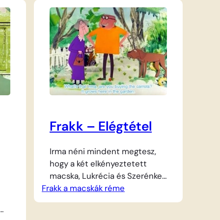
éjszaka csendjét, mert
Lukrécia és Szerénke úgy
ami
döntöttek, hogy dalra
z
fakadnak. A két elkényeztetett
a
cica a magasba húzódva
ét,
rázendít a fülsiketítő
macskazenére, amit…
Frakk – Elégtétel
Irma néni mindent megtesz,
hogy a két elkényeztetett
macska, Lukrécia és Szerénke
Frakk a macskák réme
kedvében járjon, akik egész
nap csak a puha fotelekben
lustálkodnak és a legfinomabb