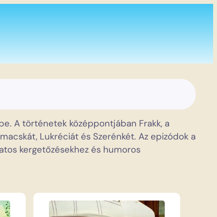
 be. A történetek középpontjában Frakk, a
tt macskát, Lukréciát és Szerénkét. Az epizódok a
yamatos kergetőzésekhez és humoros