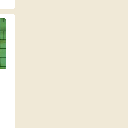
falatokat majszolják. Károly
bácsi azonban megelégeli a
ett
cicák pimaszságát és a vizsla
háttérbe szorítását, ezért úgy
li
dönt, hogy ideje cselekedni az
igazság érdekében. Összefog
hűséges barátjával, Frakkal,
hogy egy kis…
r