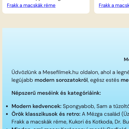
Frakk a macskák réme
mindenki a maga módján
Frakk a macs
Szerénke m
készül a jeles napra. Lukrécia
elkényelme
és Szerénke valami igazán
fotelekben.
művészi meglepetést eszel ki:
eszel ki, és
egy mozdulatlan élőképet
csúzlit, am
akarnak bemutatni, amivel
lehet ijeszt
elkápráztathatják a gazdájukat.
pimasz macs
A két macska sokat gyakorolja
játékos mag
Me
a pózokat, hogy minden
lelkes lesz,
tökéletesnek tűnjön. Eközben
Üdvözlünk a Mesefilmek.hu oldalon, ahol a le
Frakk, a hűséges vizsla sem
legújabb
modern sorozatokról
, egész estés
me
tétlenkedik,…
Népszerű meséink és kategóriáink:
Modern kedvencek:
Spongyabob, Sam a tűzoltó,
Örök klasszikusok és retro:
A Mézga család (Üz
Frakk a macskák réme, Kukori és Kotkoda, Dr. B