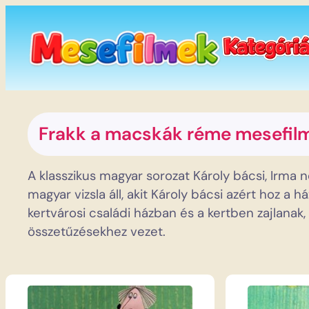
Ugrás
a
tartalomhoz
Frakk a macskák réme
mesefil
A klasszikus magyar sorozat Károly bácsi, Irma 
magyar vizsla áll, akit Károly bácsi azért hoz a
kertvárosi családi házban és a kertben zajlanak
összetűzésekhez vezet.