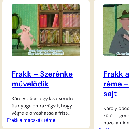
ezúttal nem a kertben kergeti
lusta cica,
meg a cicákat, hanem
legpuhább 
tanárnak áll, és számtanórát
díszpárnák
tart Lukréciának és
dorombolva
Szerénkének. A falánk macskák
Frakk, a ház
persze nem rajonganak a
szomorúan l
tanulásért, de amikor kiderül,
nem maradt
hogy a szemléltetőeszközök
bútorokon. 
szaftos…
azonban ne
Frakk – Szerénke
Frakk 
művelődik
réme –
sajt
Károly bácsi egy kis csendre
és nyugalomra vágyik, hogy
Károly bács
végre elolvashassa a friss
különleges
Frakk a macskák réme
újságot a kedvenc, kényelmes
haza, amine
foteljében. A terve azonban