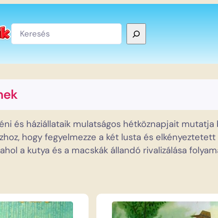
Keresés
mek
néni és háziállataik mulatságos hétköznapjait mutatja
 házhoz, hogy fegyelmezze a két lusta és elkényeztete
, ahol a kutya és a macskák állandó rivalizálása fol