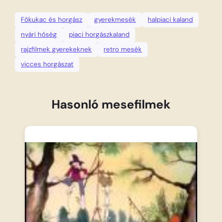
Főkukac és horgász
gyerekmesék
halpiaci kaland
nyári hőség
piaci horgászkaland
rajzfilmek gyerekeknek
retro mesék
vicces horgászat
Hasonló mesefilmek