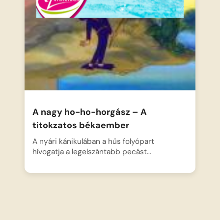
A nagy ho-ho-horgász – A
titokzatos békaember
A nyári kánikulában a hűs folyópart
hívogatja a legelszántabb pecást…