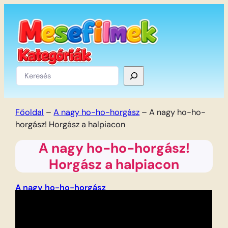
Ugrás
a
tartalomhoz
Keresés
Főoldal
–
A nagy ho-ho-horgász
–
A nagy ho-ho-
horgász! Horgász a halpiacon
A nagy ho-ho-horgász!
Horgász a halpiacon
A nagy ho-ho-horgász