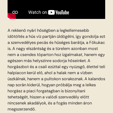
A rekkenő nyári hőségben a legkellemesebb
időtöltés a hűs víz partján üldögélni, így gondolja ezt
a szenvedélyes pecás és hűséges barátja, a Főkukac
is. A nagy elszántság és a türelem azonban most
nem a csendes tóparton hoz izgalmakat, hanem egy
egészen más helyszínre sodorja hőseinket. A
horgászbot és a csali ezúttal egy nyüzsgő, élettel teli
halpiacon kerül elő, ahol a halak nem a vízben
úszkálnak, hanem a pultokon sorakoznak. A kalandos
nap során kiderül, hogyan próbálja meg a lelkes
horgász a piaci forgatagban is bizonyítani
tehetségét, hiszen a valódi szenvedély előtt
nincsenek akadályok, és a fogás minden áron
megszerzendő.