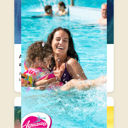
A nagy ho-ho-horgász – A holló és
a hal
A rekkenő nyári hőségben nincs is
kellemesebb, mint a hűs…