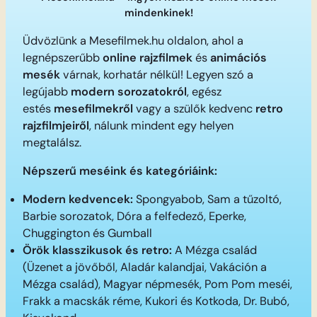
mindenkinek!
Üdvözlünk a Mesefilmek.hu oldalon, ahol a
legnépszerűbb
online rajzfilmek
és
animációs
mesék
várnak, korhatár nélkül! Legyen szó a
legújabb
modern sorozatokról
, egész
estés
mesefilmekről
vagy a szülők kedvenc
retro
rajzfilmjeiről
, nálunk mindent egy helyen
megtalálsz.
Népszerű meséink és kategóriáink:
Modern kedvencek:
Spongyabob, Sam a tűzoltó,
Barbie sorozatok, Dóra a felfedező, Eperke,
Chuggington és Gumball
Örök klasszikusok és retro:
A Mézga család
(Üzenet a jövőből, Aladár kalandjai, Vakáción a
Mézga család), Magyar népmesék, Pom Pom meséi,
Frakk a macskák réme, Kukori és Kotkoda, Dr. Bubó,