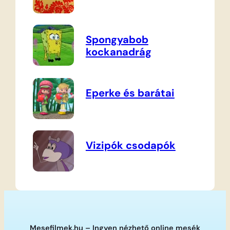
Spongyabob
kockanadrág
Eperke és barátai
Vizipók csodapók
Mesefilmek.hu – Ingyen nézhető online mesék