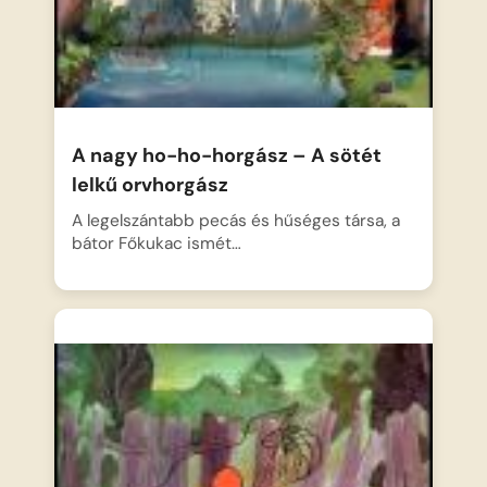
A nagy ho-ho-horgász – A sötét
lelkű orvhorgász
A legelszántabb pecás és hűséges társa, a
bátor Főkukac ismét…