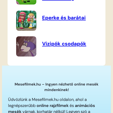
Eperke és barátai
Vizipók csodapók
Mesefilmek.hu – Ingyen nézhető online mesék
mindenkinek!
Üdvözlünk a Mesefilmek.hu oldalon, ahol a
legnépszerűbb
online rajzfilmek
és
animációs
mesék
várnak, korhatár nélkül! Legyen szó a