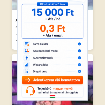
A nagy ho-ho-horgász – Mit hozott
a Mikulás
Hull a pelyhes fehér hó, a vízpartot pedig
vastag jégpáncél…