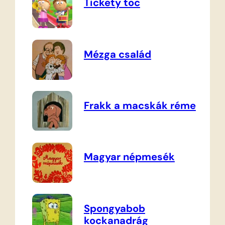
Tickety toc
Mézga család
Frakk a macskák réme
Magyar népmesék
Spongyabob
kockanadrág