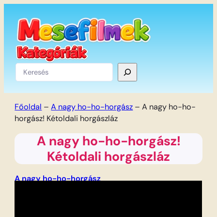
Ugrás
a
tartalomhoz
Keresés
Főoldal
–
A nagy ho-ho-horgász
–
A nagy ho-ho-
horgász! Kétoldali horgászláz
A nagy ho-ho-horgász!
Kétoldali horgászláz
A nagy ho-ho-horgász