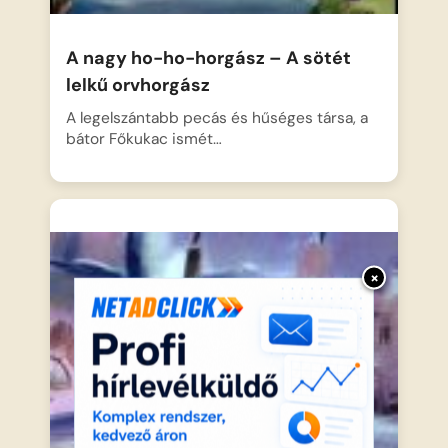
A nagy ho-ho-horgász – A sötét
lelkű orvhorgász
A legelszántabb pecás és hűséges társa, a
bátor Főkukac ismét…
×