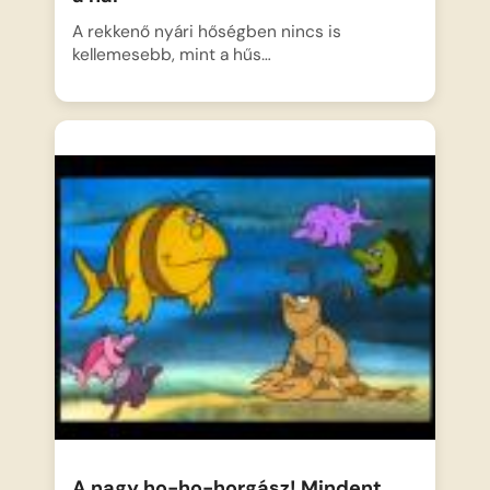
A rekkenő nyári hőségben nincs is
kellemesebb, mint a hűs…
A nagy ho-ho-horgász! Mindent