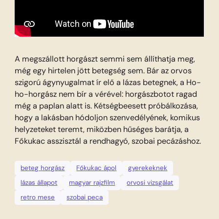
A megszállott horgászt semmi sem állíthatja meg,
még egy hirtelen jött betegség sem. Bár az orvos
szigorú ágynyugalmat ír elő a lázas betegnek, a Ho-
ho-horgász nem bír a vérével: horgászbotot ragad
még a paplan alatt is. Kétségbeesett próbálkozása,
hogy a lakásban hódoljon szenvedélyének, komikus
helyzeteket teremt, miközben hűséges barátja, a
Főkukac asszisztál a rendhagyó, szobai pecázáshoz.
beteg horgász
Főkukac ápol
gyerekeknek
lázas állapot
magyar rajzfilm
orvosi vizsgálat
retro mese
szobai peca