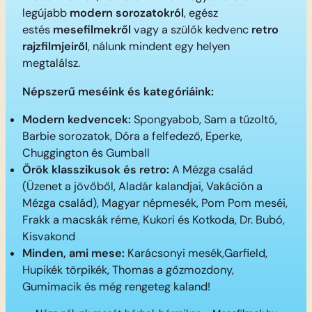
legújabb
modern sorozatokról
, egész
estés
mesefilmekről
vagy a szülők kedvenc
retro
rajzfilmjeiről
, nálunk mindent egy helyen
megtalálsz.
Népszerű meséink és kategóriáink:
Modern kedvencek:
Spongyabob, Sam a tűzoltó,
Barbie sorozatok, Dóra a felfedező, Eperke,
Chuggington és Gumball
Örök klasszikusok és retro:
A Mézga család
(Üzenet a jövőből, Aladár kalandjai, Vakáción a
Mézga család), Magyar népmesék, Pom Pom meséi,
Frakk a macskák réme, Kukori és Kotkoda, Dr. Bubó,
Kisvakond
Minden, ami mese:
Karácsonyi mesék,Garfield,
Hupikék törpikék, Thomas a gőzmozdony,
Gumimacik és még rengeteg kaland!