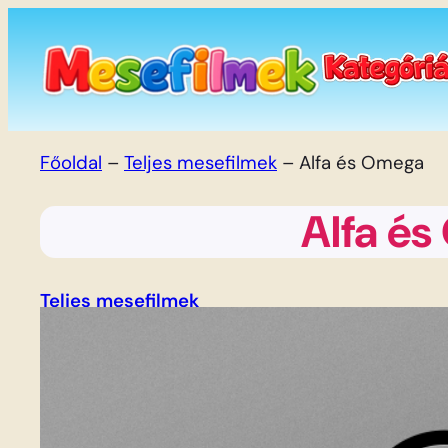
Ugrás
a
tartalomhoz
Főoldal
–
Teljes mesefilmek
–
Alfa és Omega
Alfa é
Teljes mesefilmek