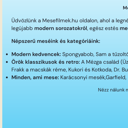
Me
Üdvözlünk a Mesefilmek.hu oldalon, ahol a le
legújabb
modern sorozatokról
, egész estés
me
Népszerű meséink és kategóriáink:
Modern kedvencek:
Spongyabob, Sam a tűzoltó,
Örök klasszikusok és retro:
A Mézga család (Üz
Frakk a macskák réme, Kukori és Kotkoda, Dr. B
Minden, ami mese:
Karácsonyi mesék,Garfield,
Nézz nálunk 