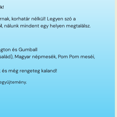
k!
nak, korhatár nélkül! Legyen szó a
ől
, nálunk mindent egy helyen megtalálsz.
ington és Gumball
 család), Magyar népmesék, Pom Pom meséi,
 és még rengeteg kaland!
segyűjtemény.