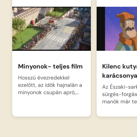
Minyonok- teljes film
Kilenc kuty
karácsony
Hosszú évezredekkel
ezelőtt, az idők hajnalán a
Az Északi-sar
minyonok csupán apró,…
sürgés-forgás
manók már te