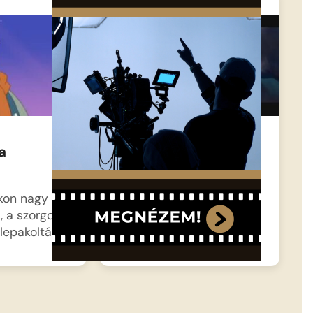
a
Rio 2
a
Azúr, a ritka kék papagáj
és szerelme, Csili
kon nagy a
boldogan élnek…
, a szorgos
lepakolták…