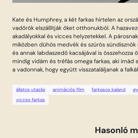
Kate és Humphrey, a két farkas hirtelen az orsz
vadőrök elszállítják őket otthonukból. A hazave
akadályokkal és vicces helyzetekkel. A párosnak
miközben dühös medvék és szúrós sündisznók ne
és annak labdaszedő kacsájával is összehozza ő
mindig vidám és tréfás omega farkas, aki imád a
a vadonnak, hogy együtt visszataláljanak a falká
állatos utazás
animációs film
farkasos kaland
gy
vicces farkas
Hasonló m