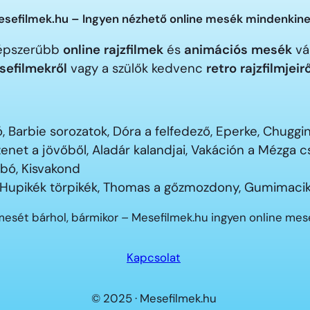
sefilmek.hu – Ingyen nézhető online mesék mindenkine
gnépszerűbb
online rajzfilmek
és
animációs mesék
vár
sefilmekről
vagy a szülők kedvenc
retro rajzfilmjeir
 Barbie sorozatok, Dóra a felfedező, Eperke, Chugg
enet a jövőből, Aladár kalandjai, Vakáción a Mézga
ubó, Kisvakond
 Hupikék törpikék, Thomas a gőzmozdony, Gumimacik
mesét bárhol, bármikor – Mesefilmek.hu ingyen online me
Kapcsolat
© 2025 · Mesefilmek.hu