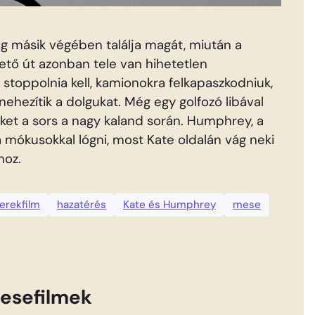
ág másik végében találja magát, miután a
zető út azonban tele van hihetetlen
 stoppolnia kell, kamionokra felkapaszkodniuk,
hezítik a dolgukat. Még egy golfozó libával
ket a sors a nagy kaland során. Humphrey, a
 mókusokkal lógni, most Kate oldalán vág neki
hoz.
erekfilm
hazatérés
Kate és Humphrey
mese
esefilmek