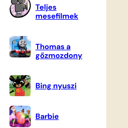
Teljes
mesefilmek
Thomas a
gőzmozdony
Bing nyuszi
Barbie