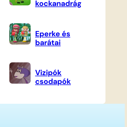
kockanadrág
Eperke és
barátai
Vizipók
csodapók