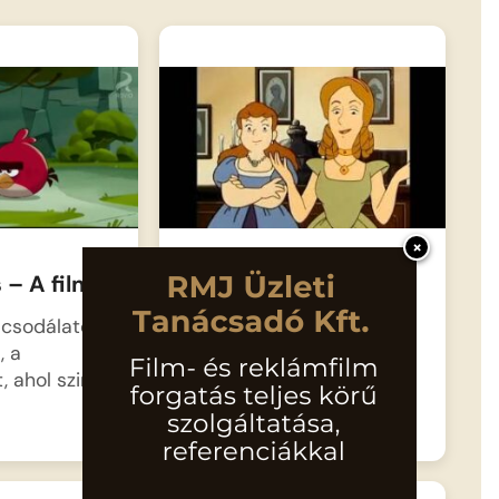
×
 – A film
Hamupipőke
y csodálatos
Élt egyszer egy
, a
szorgalmas és gyönyörű
, ahol szinte
lány, akit mindenki csak…