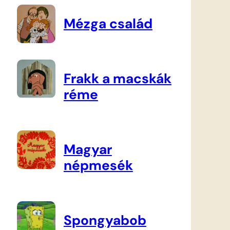
Mézga család
Frakk a macskák
réme
Magyar
népmesék
Spongyabob