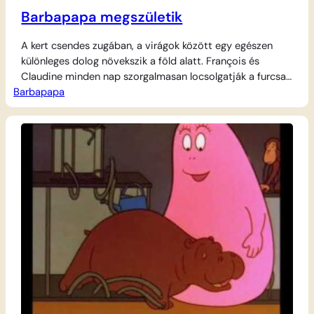
Barbapapa megszületik
A kert csendes zugában, a virágok között egy egészen
különleges dolog növekszik a föld alatt. François és
Claudine minden nap szorgalmasan locsolgatják a furcsa
Barbapapa
kis dombocskát, várva a csodát. Egy napon a föld
hirtelen megrepedezik, és a gyerekek legnagyobb örömére
előbukkan egy hatalmas, rózsaszín és végtelenül
barátságos teremtés. Ő Barbapapa, aki nem hasonlít
semmilyen más…