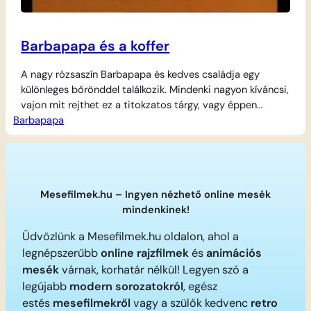
Barbapapa és a koffer
A nagy rózsaszín Barbapapa és kedves családja egy
különleges bőrönddel találkozik. Mindenki nagyon kíváncsi,
vajon mit rejthet ez a titokzatos tárgy, vagy éppen
Barbapapa
hogyan fogják használni a nagy utazáshoz. A kis
Barbabébik izgatottan gyűlnek körbe, miközben
Barbapapa megpróbálja megoldani a csomagolás körüli
kalamajkát. Persze a dolgok nem mindig mennek simán, a
koffer talán túl nehéz,…
Mesefilmek.hu – Ingyen nézhető online mesék
mindenkinek!
Üdvözlünk a Mesefilmek.hu oldalon, ahol a
legnépszerűbb
online rajzfilmek
és
animációs
mesék
várnak, korhatár nélkül! Legyen szó a
legújabb
modern sorozatokról
, egész
estés
mesefilmekről
vagy a szülők kedvenc
retro