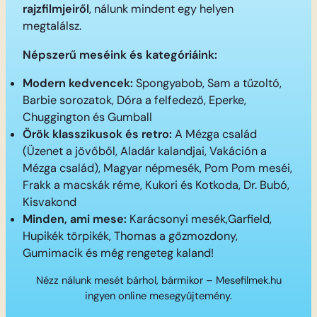
rajzfilmjeiről
, nálunk mindent egy helyen
megtalálsz.
Népszerű meséink és kategóriáink:
Modern kedvencek:
Spongyabob, Sam a tűzoltó,
Barbie sorozatok, Dóra a felfedező, Eperke,
Chuggington és Gumball
Örök klasszikusok és retro:
A Mézga család
(Üzenet a jövőből, Aladár kalandjai, Vakáción a
Mézga család), Magyar népmesék, Pom Pom meséi,
Frakk a macskák réme, Kukori és Kotkoda, Dr. Bubó,
Kisvakond
Minden, ami mese:
Karácsonyi mesék,Garfield,
Hupikék törpikék, Thomas a gőzmozdony,
Gumimacik és még rengeteg kaland!
Nézz nálunk mesét bárhol, bármikor – Mesefilmek.hu
ingyen online mesegyűjtemény.