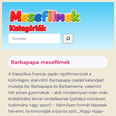
Ugrás
a
tartalomhoz
Keresés
Barbapapa
mesefilmek
A klasszikus francia-japán rajzfilmsorozat a
különleges, alakváltó Barbapapa család kalandjait
mutatja be. Barbapapa és Barbamama, valamint
hét színes gyermekük – akik mindannyian más-más
érdeklődési körrel rendelkeznek (például művészet,
tudomány vagy sport) – bármilyen formát képesek
felvenni, ha kimondják a bűvös szót: „Hüpp-hüpp-