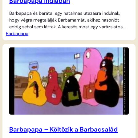
Barbapapa Indiában
Barbapapa és barátai egy hatalmas utazásra indulnak,
hogy végre megtalálják Barbamamát, akihez hasonlót
eddig sehol sem láttak. A keresés most egy varázslatos és
Barbapapa
távoli országba, Indiába vezeti őket, ahol különleges
kalandok várják a csapatot. Találkoznak hatalmas
elefántokkal és kanyargó kígyókkal, sőt, Barbapapa még a
fakírok különleges trükkjeit is megcsodálja. A színes
paloták és a hangulatos…
Barbapapa – Költözik a Barbacsalád