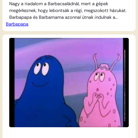
Nagy a riadalom a Barbacsaládnál, mert a gépek
megérkeznek, hogy lebontsák a régi, megszokott házukat.
Barbapapa és Barbamama azonnal útnak indulnak a
Barbapapa
kicsikkel, hogy egy biztonságos és kényelmes új otthont
találjanak. A városi lakások túl szűknek bizonyulnak a
színes társaságnak, és a füstös gyárak környéke sem
tetszik senkinek. Hosszú vándorlás után végül egy
csodálatos, zöldellő…