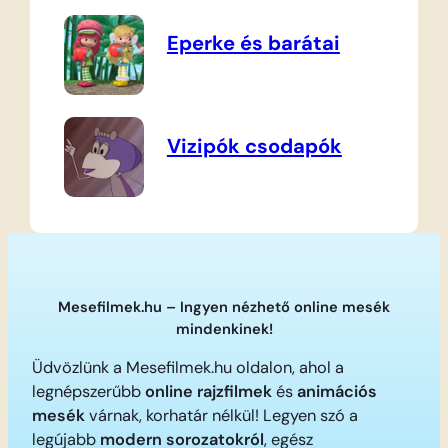
Eperke és barátai
Vizipók csodapók
Mesefilmek.hu – Ingyen nézhető online mesék
mindenkinek!
Üdvözlünk a Mesefilmek.hu oldalon, ahol a
legnépszerűbb
online rajzfilmek
és
animációs
mesék
várnak, korhatár nélkül! Legyen szó a
legújabb
modern sorozatokról
, egész