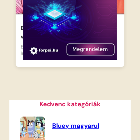
Barbie Fairytopia- A szivárvány
varázsa magyar
Elina, a bátor tündérlány élete
legizgalmasabb kalandja elé néz, miután…
Kedvenc kategóriák
Bluey magyarul