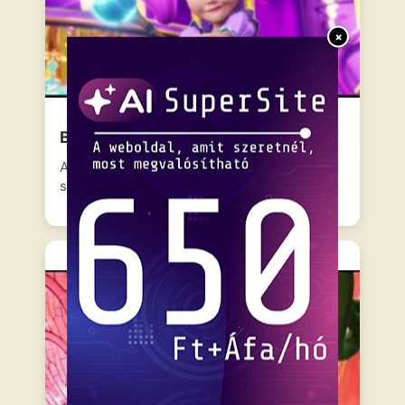
×
Barbie és a titkos ajtó
Alexa, a félénk hercegnő sokkal jobban
szereti a könyveket és…