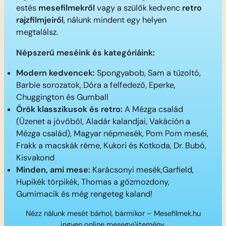
estés
mesefilmekről
vagy a szülők kedvenc
retro
rajzfilmjeiről
, nálunk mindent egy helyen
megtalálsz.
Népszerű meséink és kategóriáink:
Modern kedvencek:
Spongyabob, Sam a tűzoltó,
Barbie sorozatok, Dóra a felfedező, Eperke,
Chuggington és Gumball
Örök klasszikusok és retro:
A Mézga család
(Üzenet a jövőből, Aladár kalandjai, Vakáción a
Mézga család), Magyar népmesék, Pom Pom meséi,
Frakk a macskák réme, Kukori és Kotkoda, Dr. Bubó,
Kisvakond
Minden, ami mese:
Karácsonyi mesék,Garfield,
Hupikék törpikék, Thomas a gőzmozdony,
Gumimacik és még rengeteg kaland!
Nézz nálunk mesét bárhol, bármikor – Mesefilmek.hu
ingyen online mesegyűjtemény.