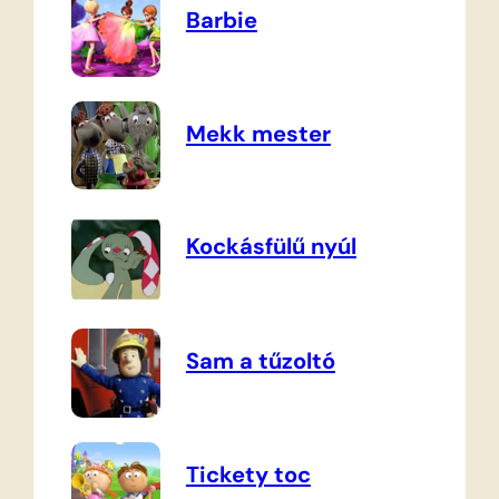
Barbie
Mekk mester
Kockásfülű nyúl
Sam a tűzoltó
Tickety toc