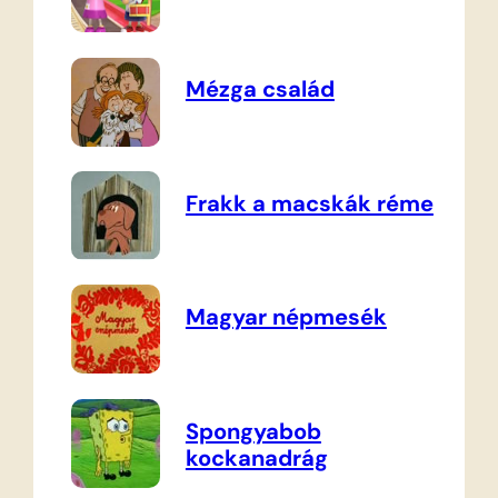
Mézga család
Frakk a macskák réme
Magyar népmesék
Spongyabob
kockanadrág