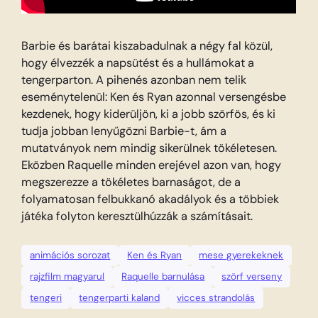
Barbie és barátai kiszabadulnak a négy fal közül,
hogy élvezzék a napsütést és a hullámokat a
tengerparton. A pihenés azonban nem telik
eseménytelenül: Ken és Ryan azonnal versengésbe
kezdenek, hogy kiderüljön, ki a jobb szörfös, és ki
tudja jobban lenyűgözni Barbie-t, ám a
mutatványok nem mindig sikerülnek tökéletesen.
Eközben Raquelle minden erejével azon van, hogy
megszerezze a tökéletes barnaságot, de a
folyamatosan felbukkanó akadályok és a többiek
játéka folyton keresztülhúzzák a számításait.
animációs sorozat
Ken és Ryan
mese gyerekeknek
rajzfilm magyarul
Raquelle barnulása
szörf verseny
tengeri
tengerparti kaland
vicces strandolás