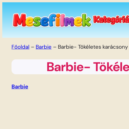
Ugrás
a
tartalomhoz
Főoldal
–
Barbie
–
Barbie- Tökéletes karácsony
Barbie- Tökél
Barbie