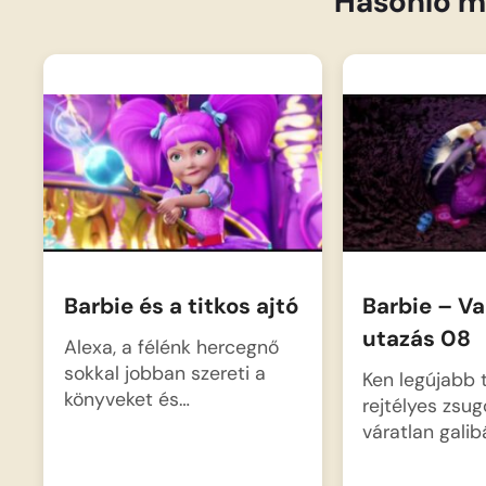
Hasonló m
Barbie és a titkos ajtó
Barbie – Va
utazás 08
Alexa, a félénk hercegnő
sokkal jobban szereti a
Ken legújabb 
könyveket és…
rejtélyes zsug
váratlan galib