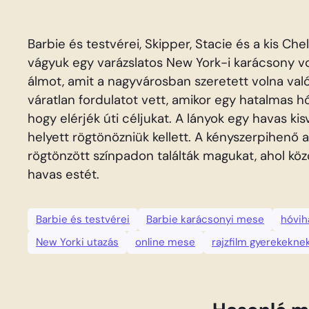
Barbie és testvérei, Skipper, Stacie és a kis C
vágyuk egy varázslatos New York-i karácsony vo
álmot, amit a nagyvárosban szeretett volna való
váratlan fordulatot vett, amikor egy hatalmas h
hogy elérjék úti céljukat. A lányok egy havas ki
helyett rögtönözniük kellett. A kényszerpihenő a
rögtönzött színpadon találták magukat, ahol kö
havas estét.
Barbie és testvérei
Barbie karácsonyi mese
hóvih
New Yorki utazás
online mese
rajzfilm gyerekekne