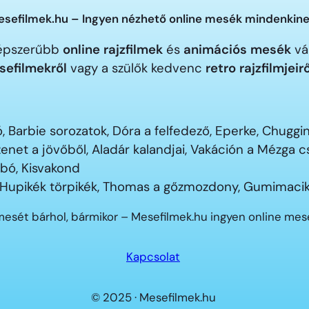
sefilmek.hu – Ingyen nézhető online mesék mindenkine
gnépszerűbb
online rajzfilmek
és
animációs mesék
vár
sefilmekről
vagy a szülők kedvenc
retro rajzfilmjeir
 Barbie sorozatok, Dóra a felfedező, Eperke, Chugg
enet a jövőből, Aladár kalandjai, Vakáción a Mézga
ubó, Kisvakond
 Hupikék törpikék, Thomas a gőzmozdony, Gumimacik
mesét bárhol, bármikor – Mesefilmek.hu ingyen online me
Kapcsolat
© 2025 · Mesefilmek.hu