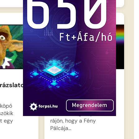
rázslatos
Barbie – Varázslatos
utazás 11
ízköpő
Annika hercegnő a
zökik
történet végkifejletében
rt egy
rájön, hogy a Fény
Pálcája…