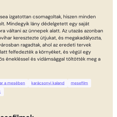
helsea izgatottan csomagoltak, hiszen minden
lt. Mindegyik lány dédelgetett egy saját
ra váltani az ünnepek alatt. Az utazás azonban
óvihar keresztezte útjukat, és megakadályozta,
svárosban ragadtak, ahol az eredeti tervek
latt felfedezték a környéket, és végül egy
zös énekléssel és vidámsággal töltötték meg a
ar a mesében
karácsonyi kaland
mesefilm
k