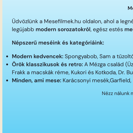
Me
Üdvözlünk a Mesefilmek.hu oldalon, ahol a le
legújabb
modern sorozatokról
, egész estés
me
Népszerű meséink és kategóriáink:
Modern kedvencek:
Spongyabob, Sam a tűzoltó,
Örök klasszikusok és retro:
A Mézga család (Üz
Frakk a macskák réme, Kukori és Kotkoda, Dr. B
Minden, ami mese:
Karácsonyi mesék,Garfield,
Nézz nálunk 