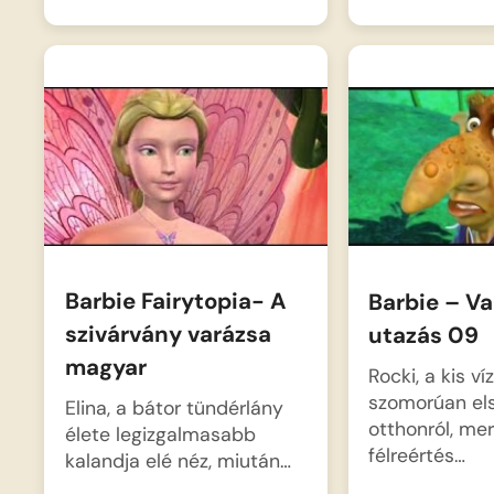
Barbie Fairytopia- A
Barbie – Va
szivárvány varázsa
utazás 09
magyar
Rocki, a kis v
szomorúan els
Elina, a bátor tündérlány
otthonról, me
élete legizgalmasabb
félreértés…
kalandja elé néz, miután…