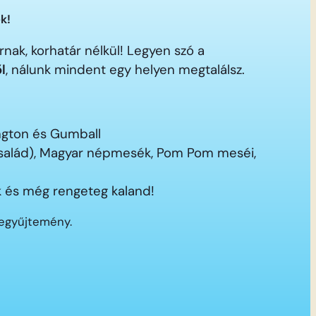
k!
nak, korhatár nélkül! Legyen szó a
ől
, nálunk mindent egy helyen megtalálsz.
ington és Gumball
 család), Magyar népmesék, Pom Pom meséi,
 és még rengeteg kaland!
segyűjtemény.