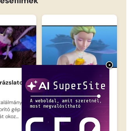
esefilmek
×
rázslatos
Barbie – Varázslatos
utazás 10
találmánya, a
Elérkezik a végső
orító gép
összecsapás ideje, ahol
át okoz…
Annika hercegnőnek és
Aidannak…