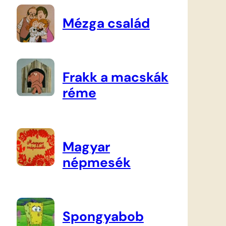
Mézga család
Frakk a macskák
réme
Magyar
népmesék
Spongyabob