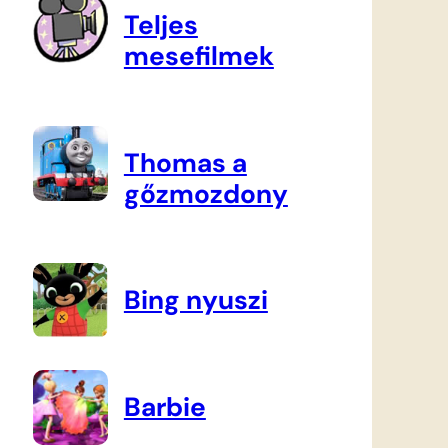
Teljes
mesefilmek
Thomas a
gőzmozdony
Bing nyuszi
Barbie