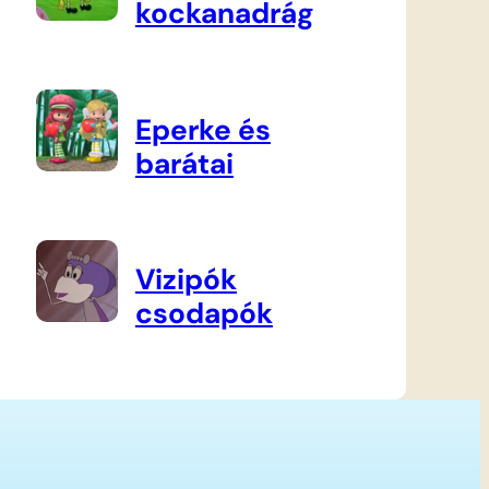
kockanadrág
Eperke és
barátai
Vizipók
csodapók