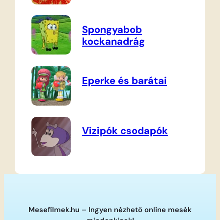
Spongyabob
kockanadrág
Eperke és barátai
Vizipók csodapók
Mesefilmek.hu – Ingyen nézhető online mesék