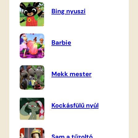
Bing nyuszi
Barbie
Mekk mester
Kockásfülű nyúl
Sam a tűzoltó