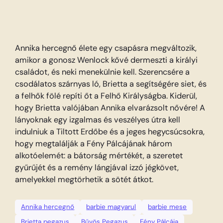
Annika hercegnő élete egy csapásra megváltozik,
amikor a gonosz Wenlock kővé dermeszti a királyi
családot, és neki menekülnie kell. Szerencsére a
csodálatos szárnyas ló, Brietta a segítségére siet, és
a felhők fölé repíti őt a Felhő Királyságba. Kiderül,
hogy Brietta valójában Annika elvarázsolt nővére! A
lányoknak egy izgalmas és veszélyes útra kell
indulniuk a Tiltott Erdőbe és a jeges hegycsúcsokra,
hogy megtalálják a Fény Pálcájának három
alkotóelemét: a bátorság mértékét, a szeretet
gyűrűjét és a remény lángjával izzó jégkövet,
amelyekkel megtörhetik a sötét átkot.
Annika hercegnő
barbie magyarul
barbie mese
Brietta pegazus
Bűvös Pegazus
Fény Pálcája