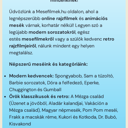
mindenkinek!
Üdvözlünk a Mesefilmek.hu oldalon, ahol a
legnépszerűbb
online rajzfilmek
és
animációs
mesék
várnak, korhatár nélkül! Legyen szó a
legújabb
modern sorozatokról
, egész
estés
mesefilmekről
vagy a szülők kedvenc
retro
rajzfilmjeiről
, nálunk mindent egy helyen
megtalálsz.
Népszerű meséink és kategóriáink:
Modern kedvencek:
Spongyabob, Sam a tűzoltó,
Barbie sorozatok, Dóra a felfedező, Eperke,
Chuggington és Gumball
Örök klasszikusok és retro:
A Mézga család
(Üzenet a jövőből, Aladár kalandjai, Vakáción a
Mézga család), Magyar népmesék, Pom Pom meséi,
Frakk a macskák réme, Kukori és Kotkoda, Dr. Bubó,
Kisvakond