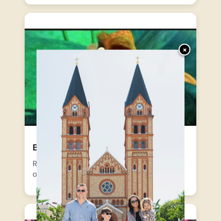
×
Barbie – Varázslatos utazás 09
Rocki, a kis vízköpő szomorúan elszökik
otthonról, mert egy félreértés…