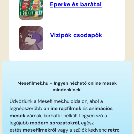
Eperke és barátai
Vizipók csodapók
Mesefilmek.hu – Ingyen nézhető online mesék
mindenkinek!
Üdvözlünk a Mesefilmek.hu oldalon, ahol a
legnépszerűbb
online rajzfilmek
és
animációs
mesék
várnak, korhatár nélkül! Legyen szó a
legújabb
modern sorozatokról
, egész
estés
mesefilmekről
vagy a szülők kedvenc
retro