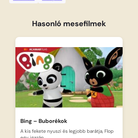
Hasonló mesefilmek
Bing – Buborékok
A kis fekete nyuszi és legjobb barátja, Flop
egy igazán…