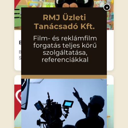
×
Bing – A meglepetés gép
Bing, a kíváncsi kis fekete nyuszi és barátja,
Sula, egy…