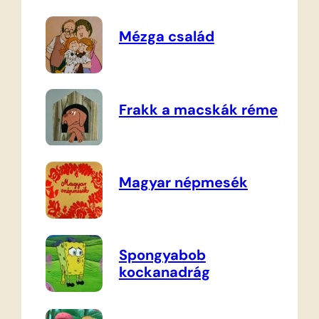
Mézga család
Frakk a macskák réme
Magyar népmesék
Spongyabob
kockanadrág