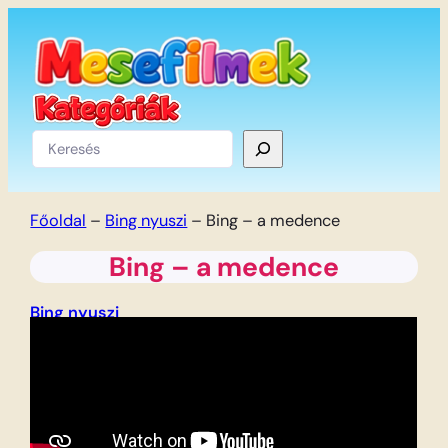
Ugrás
a
tartalomhoz
Keresés
Főoldal
–
Bing nyuszi
–
Bing – a medence
Bing – a medence
Bing nyuszi