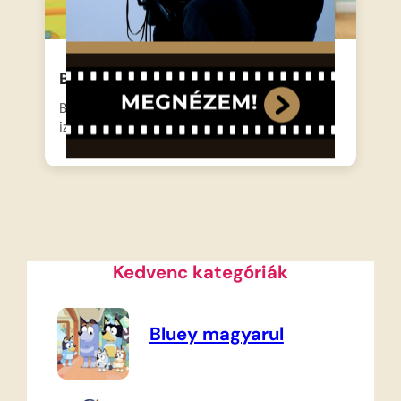
Bing – Öltözködés
Bing, a kíváncsi fekete kisnyuszi ma egy
izgalmas, ám mindennapi…
Kedvenc kategóriák
Bluey magyarul