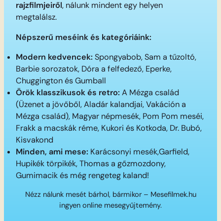
rajzfilmjeiről
, nálunk mindent egy helyen
megtalálsz.
Népszerű meséink és kategóriáink:
Modern kedvencek:
Spongyabob, Sam a tűzoltó,
Barbie sorozatok, Dóra a felfedező, Eperke,
Chuggington és Gumball
Örök klasszikusok és retro:
A Mézga család
(Üzenet a jövőből, Aladár kalandjai, Vakáción a
Mézga család), Magyar népmesék, Pom Pom meséi,
Frakk a macskák réme, Kukori és Kotkoda, Dr. Bubó,
Kisvakond
Minden, ami mese:
Karácsonyi mesék,Garfield,
Hupikék törpikék, Thomas a gőzmozdony,
Gumimacik és még rengeteg kaland!
Nézz nálunk mesét bárhol, bármikor – Mesefilmek.hu
ingyen online mesegyűjtemény.