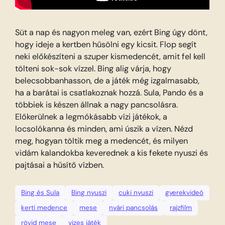
Süt a nap és nagyon meleg van, ezért Bing úgy dönt,
hogy ideje a kertben hűsölni egy kicsit. Flop segít
neki előkészíteni a szuper kismedencét, amit fel kell
tölteni sok-sok vízzel. Bing alig várja, hogy
belecsobbanhasson, de a játék még izgalmasabb,
ha a barátai is csatlakoznak hozzá. Sula, Pando és a
többiek is készen állnak a nagy pancsolásra.
Előkerülnek a legmókásabb vízi játékok, a
locsolókanna és minden, ami úszik a vízen. Nézd
meg, hogyan töltik meg a medencét, és milyen
vidám kalandokba keverednek a kis fekete nyuszi és
pajtásai a hűsítő vízben.
Bing és Sula
Bing nyuszi
cuki nyuszi
gyerekvideó
kerti medence
mese
nyári pancsolás
rajzfilm
rövid mese
vizes játék