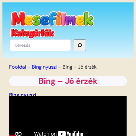
Ugrás
a
tartalomhoz
Keresés
Főoldal
–
Bing nyuszi
–
Bing – Jó érzék
Bing – Jó érzék
Bing nyuszi