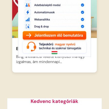
Bing – Öltözködés
Bing, a kíváncsi fekete kisnyuszi ma egy
izgalmas, ám mindennapi…
Kedvenc kategóriák