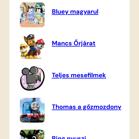
Bluey magyarul
Mancs Őrjárat
Teljes mesefilmek
Thomas a gőzmozdony
Bing nyuszi