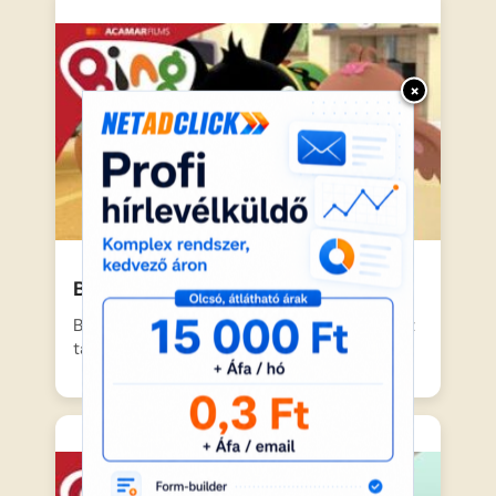
×
Bing – Búcsúzás
Bing, a kis fekete nyuszi, most is valami újat
tanul…