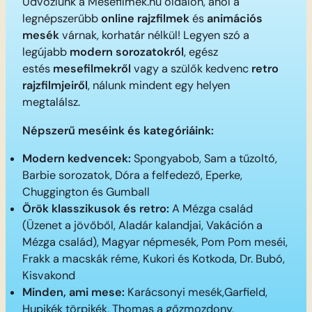
Üdvözlünk a Mesefilmek.hu oldalon, ahol a
legnépszerűbb
online rajzfilmek
és
animációs
mesék
várnak, korhatár nélkül! Legyen szó a
legújabb
modern sorozatokról
, egész
estés
mesefilmekről
vagy a szülők kedvenc
retro
rajzfilmjeiről
, nálunk mindent egy helyen
megtalálsz.
Népszerű meséink és kategóriáink:
Modern kedvencek:
Spongyabob, Sam a tűzoltó,
Barbie sorozatok, Dóra a felfedező, Eperke,
Chuggington és Gumball
Örök klasszikusok és retro:
A Mézga család
(Üzenet a jövőből, Aladár kalandjai, Vakáción a
Mézga család), Magyar népmesék, Pom Pom meséi,
Frakk a macskák réme, Kukori és Kotkoda, Dr. Bubó,
Kisvakond
Minden, ami mese:
Karácsonyi mesék,Garfield,
Hupikék törpikék, Thomas a gőzmozdony,