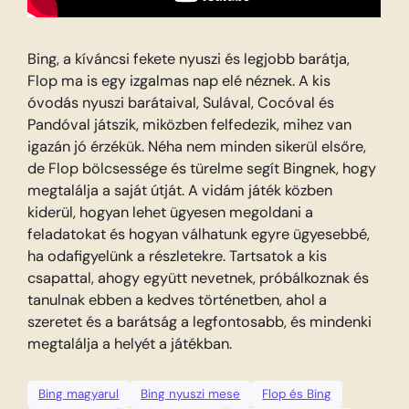
Bing, a kíváncsi fekete nyuszi és legjobb barátja,
Flop ma is egy izgalmas nap elé néznek. A kis
óvodás nyuszi barátaival, Sulával, Cocóval és
Pandóval játszik, miközben felfedezik, mihez van
igazán jó érzékük. Néha nem minden sikerül elsőre,
de Flop bölcsessége és türelme segít Bingnek, hogy
megtalálja a saját útját. A vidám játék közben
kiderül, hogyan lehet ügyesen megoldani a
feladatokat és hogyan válhatunk egyre ügyesebbé,
ha odafigyelünk a részletekre. Tartsatok a kis
csapattal, ahogy együtt nevetnek, próbálkoznak és
tanulnak ebben a kedves történetben, ahol a
szeretet és a barátság a legfontosabb, és mindenki
megtalálja a helyét a játékban.
Bing magyarul
Bing nyuszi mese
Flop és Bing