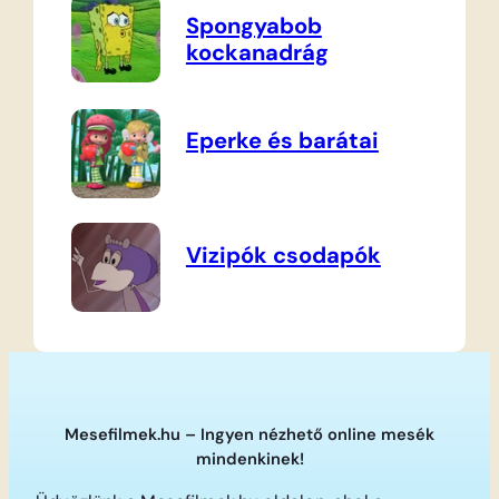
Spongyabob
kockanadrág
Eperke és barátai
Vizipók csodapók
Mesefilmek.hu – Ingyen nézhető online mesék
mindenkinek!