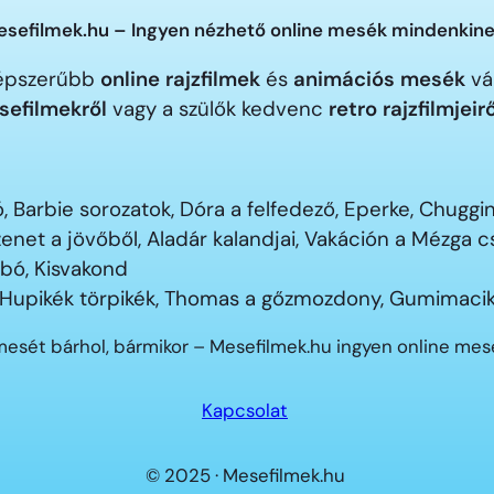
sefilmek.hu – Ingyen nézhető online mesék mindenkine
gnépszerűbb
online rajzfilmek
és
animációs mesék
vár
sefilmekről
vagy a szülők kedvenc
retro rajzfilmjeir
 Barbie sorozatok, Dóra a felfedező, Eperke, Chugg
enet a jövőből, Aladár kalandjai, Vakáción a Mézga
ubó, Kisvakond
 Hupikék törpikék, Thomas a gőzmozdony, Gumimacik
mesét bárhol, bármikor – Mesefilmek.hu ingyen online me
Kapcsolat
© 2025 · Mesefilmek.hu