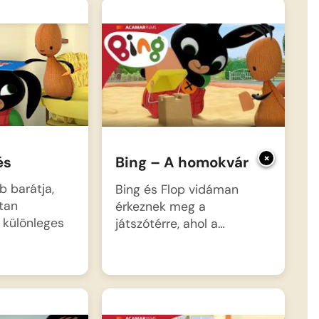
×
és
Bing – A homokvár
b barátja,
Bing és Flop vidáman
tan
érkeznek meg a
 különleges
játszótérre, ahol a…