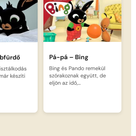
Pá-pá – Bing
abfürdő
Bing és Pando remekül
tisztálkodás
szórakoznak együtt, de
már készíti
eljön az idő,…