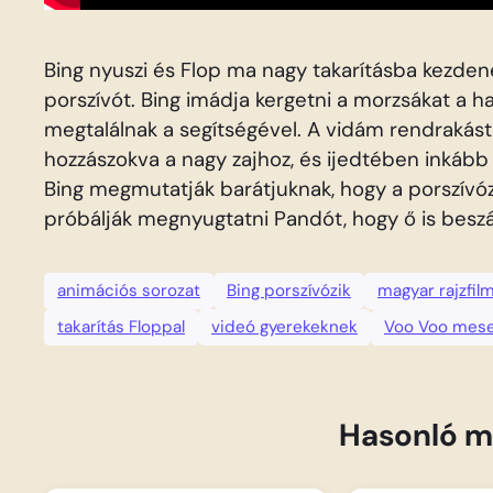
Bing nyuszi és Flop ma nagy takarításba kezdene
porszívót. Bing imádja kergetni a morzsákat a h
megtalálnak a segítségével. A vidám rendrakást
hozzászokva a nagy zajhoz, és ijedtében inkább 
Bing megmutatják barátjuknak, hogy a porszívóz
próbálják megnyugtatni Pandót, hogy ő is beszál
animációs sorozat
Bing porszívózik
magyar rajzfil
takarítás Floppal
videó gyerekeknek
Voo Voo mes
Hasonló m