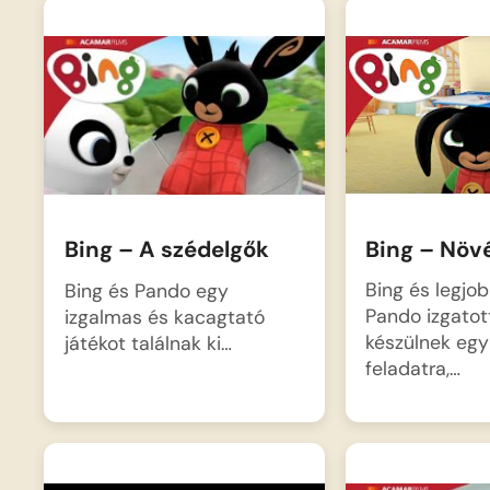
Bing – Növ
Bing – A szédelgők
Bing és legjob
Bing és Pando egy
Pando izgatot
izgalmas és kacagtató
készülnek egy
játékot találnak ki…
feladatra,…