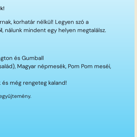
k!
nak, korhatár nélkül! Legyen szó a
ől
, nálunk mindent egy helyen megtalálsz.
ington és Gumball
 család), Magyar népmesék, Pom Pom meséi,
 és még rengeteg kaland!
segyűjtemény.