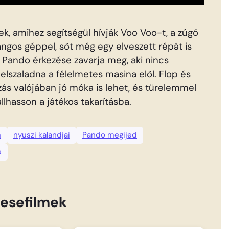
k, amihez segítségül hívják Voo Voo-t, a zúgó
angos géppel, sőt még egy elveszett répát is
 Pando érkezése zavarja meg, aki nincs
elszaladna a félelmetes masina elől. Flop és
ás valójában jó móka is lehet, és türelemmel
lhasson a játékos takarításba.
m
nyuszi kalandjai
Pando megijed
e
esefilmek