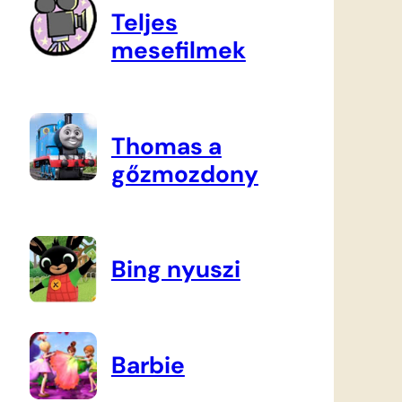
Teljes
mesefilmek
Thomas a
gőzmozdony
Bing nyuszi
Barbie