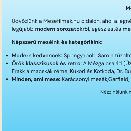
Me
Üdvözlünk a Mesefilmek.hu oldalon, ahol a le
legújabb
modern sorozatokról
, egész estés
me
Népszerű meséink és kategóriáink:
Modern kedvencek:
Spongyabob, Sam a tűzoltó,
Örök klasszikusok és retro:
A Mézga család (Üz
Frakk a macskák réme, Kukori és Kotkoda, Dr. B
Minden, ami mese:
Karácsonyi mesék,Garfield,
Nézz nálunk 