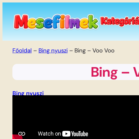
Ugrás
a
tartalomhoz
Főoldal
–
Bing nyuszi
–
Bing – Voo Voo
Bing – 
Bing nyuszi