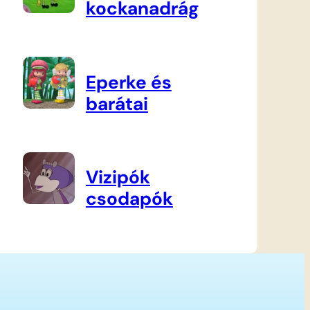
kockanadrág
Eperke és
barátai
Vizipók
csodapók