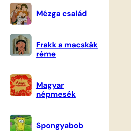
Mézga család
Frakk a macskák
réme
Magyar
népmesék
Spongyabob