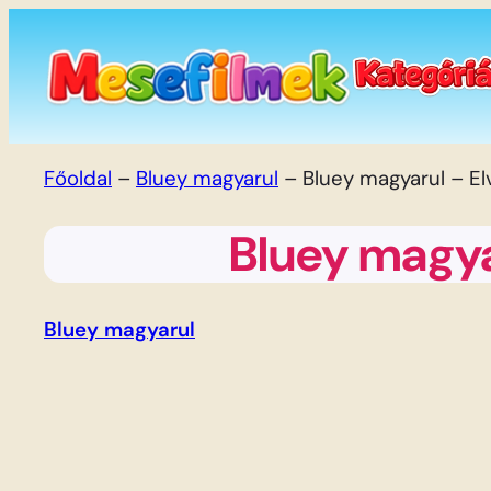
Ugrás
a
tartalomhoz
Főoldal
–
Bluey magyarul
–
Bluey magyarul – Elv
Bluey magyar
Bluey magyarul