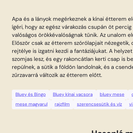
Apa és a lányok megérkeznek a kínai étterem el
ígéri, hogy az egész várakozás csupán öt percig
valóságos örökkévalóságnak tűnik. Az unalom el
Először csak az étterem szórólapjait nézegetik
rejtélye is izgatni kezdi a fantáziájukat. A helyz
szomjas lesz, és egy rakoncátlan kerti csap is bes
repülnek, a sütik a földön landolnak, és a csende
zűrzavarrá változik az étterem előtt.
Bluey és Bingo
Bluey kínai vacsora
bluey mese
mese magyarul
rajzfilm
szerencsesütik és víz
v