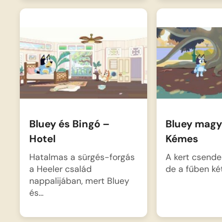
Bluey és Bingó –
Bluey magy
Hotel
Kémes
Hatalmas a sürgés-forgás
A kert csende
a Heeler család
de a fűben ké
nappalijában, mert Bluey
és…