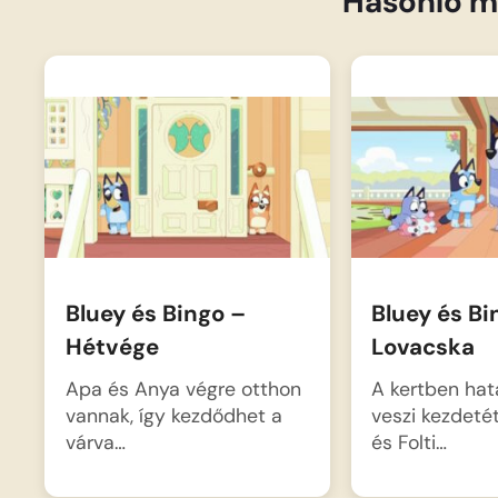
Hasonló m
Bluey és Bingo –
Bluey és Bi
Hétvége
Lovacska
Apa és Anya végre otthon
A kertben ha
vannak, így kezdődhet a
veszi kezdeté
várva…
és Folti…