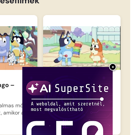
esefilmek
×
ngo –
Bluey magyarul –
Varázsxilofon
talmas móka
Ez a történet egy
t, amikor apa
különleges hangszerről
szól, ami nem csak…