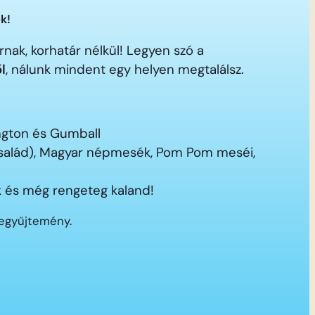
k!
nak, korhatár nélkül! Legyen szó a
ől
, nálunk mindent egy helyen megtalálsz.
ington és Gumball
 család), Magyar népmesék, Pom Pom meséi,
 és még rengeteg kaland!
segyűjtemény.