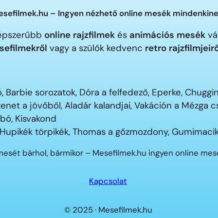
sefilmek.hu – Ingyen nézhető online mesék mindenkine
gnépszerűbb
online rajzfilmek
és
animációs mesék
vár
sefilmekről
vagy a szülők kedvenc
retro rajzfilmjeir
 Barbie sorozatok, Dóra a felfedező, Eperke, Chugg
enet a jövőből, Aladár kalandjai, Vakáción a Mézga
ubó, Kisvakond
 Hupikék törpikék, Thomas a gőzmozdony, Gumimacik
mesét bárhol, bármikor – Mesefilmek.hu ingyen online me
Kapcsolat
© 2025 · Mesefilmek.hu