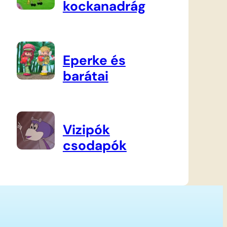
kockanadrág
Eperke és
barátai
Vizipók
csodapók