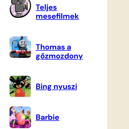
Teljes
mesefilmek
Thomas a
gőzmozdony
Bing nyuszi
Barbie