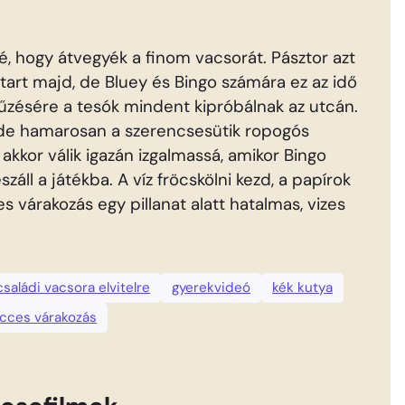
é, hogy átvegyék a finom vacsorát. Pásztor azt
 tart majd, de Bluey és Bingo számára ez az idő
űzésére a tesók mindent kipróbálnak az utcán.
, de hamarosan a szerencsesütik ropogós
et akkor válik igazán izgalmassá, amikor Bingo
záll a játékba. A víz fröcskölni kezd, a papírok
s várakozás egy pillanat alatt hatalmas, vizes
családi vacsora elvitelre
gyerekvideó
kék kutya
icces várakozás