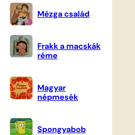
Mézga család
Frakk a macskák
réme
Magyar
népmesék
Spongyabob