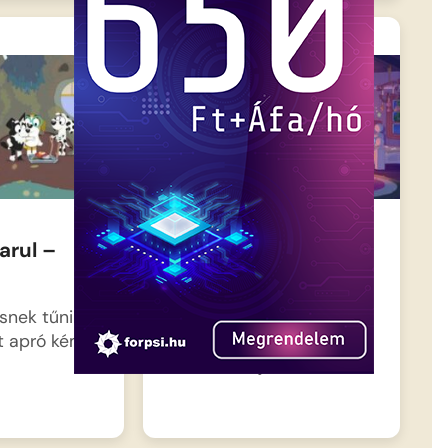
arul –
Bluey és Bingo –
Denevérek
snek tűnik,
Este van, és a Heeler
t apró kém…
családban elérkezett a
lefekvés ideje,…