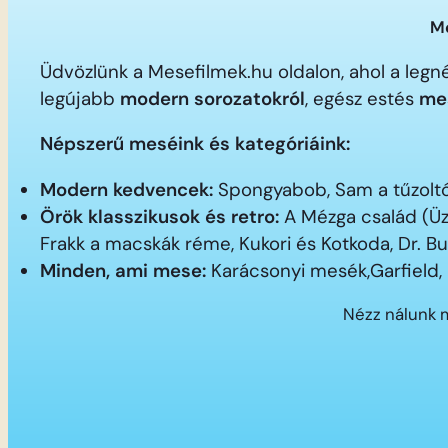
Me
Üdvözlünk a Mesefilmek.hu oldalon, ahol a le
legújabb
modern sorozatokról
, egész estés
me
Népszerű meséink és kategóriáink:
Modern kedvencek:
Spongyabob, Sam a tűzoltó,
Örök klasszikusok és retro:
A Mézga család (Üz
Frakk a macskák réme, Kukori és Kotkoda, Dr. B
Minden, ami mese:
Karácsonyi mesék,Garfield,
Nézz nálunk 