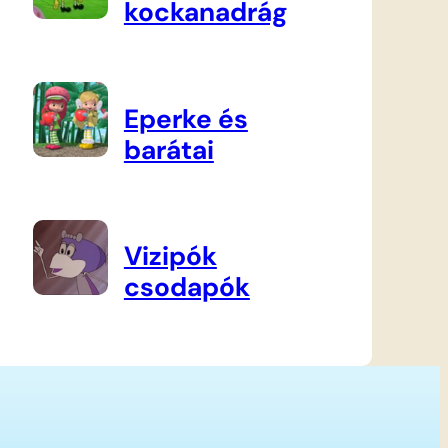
kockanadrág
Eperke és
barátai
Vizipók
csodapók