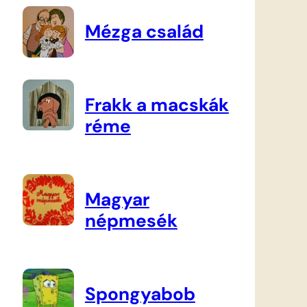
Mézga család
Frakk a macskák
réme
Magyar
népmesék
Spongyabob