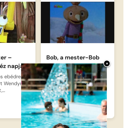
er –
Bob, a mester-Bob
×
éz napja
fehér karácsonya
os ebédre
Hatalmas pelyhekben
ért Wendyre
hullik a hó, és Bob, a
t,…
mindenhez értő…