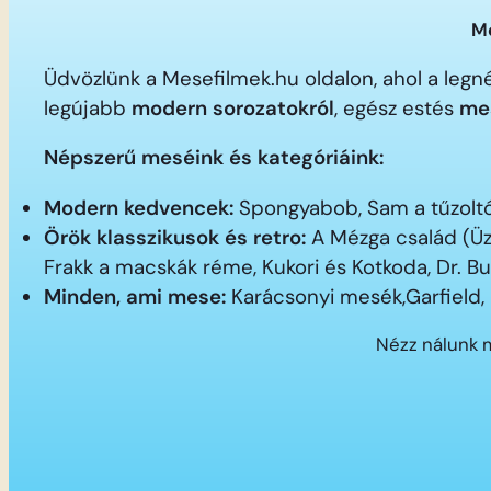
Me
Üdvözlünk a Mesefilmek.hu oldalon, ahol a le
legújabb
modern sorozatokról
, egész estés
me
Népszerű meséink és kategóriáink:
Modern kedvencek:
Spongyabob, Sam a tűzoltó,
Örök klasszikusok és retro:
A Mézga család (Üz
Frakk a macskák réme, Kukori és Kotkoda, Dr. B
Minden, ami mese:
Karácsonyi mesék,Garfield,
Nézz nálunk 