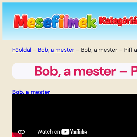
Ugrás
a
tartalomhoz
Főoldal
–
Bob, a mester
–
Bob, a mester – Piff 
Bob, a mester – P
Bob, a mester