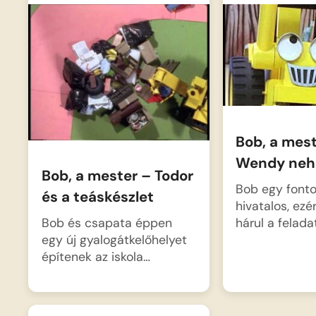
Bob, a mest
Wendy neh
Bob, a mester – Todor
Bob egy font
és a teáskészlet
hivatalos, ez
hárul a felada
Bob és csapata éppen
egy új gyalogátkelőhelyet
építenek az iskola…