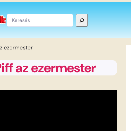
Keresés
az ezermester
iff az ezermester