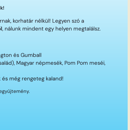
k!
nak, korhatár nélkül! Legyen szó a
ől
, nálunk mindent egy helyen megtalálsz.
ington és Gumball
 család), Magyar népmesék, Pom Pom meséi,
 és még rengeteg kaland!
segyűjtemény.