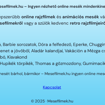
sefilmek.hu – Ingyen nézhető online mesék mindenkine
gnépszerűbb
online rajzfilmek
és
animációs mesék
vár
sefilmekről
vagy a szülők kedvenc
retro rajzfilmjeir
 Barbie sorozatok, Dóra a felfedező, Eperke, Chugg
enet a jövőből, Aladár kalandjai, Vakáción a Mézga
ubó, Kisvakond
 Hupikék törpikék, Thomas a gőzmozdony, Gumimacik
mesét bárhol, bármikor – Mesefilmek.hu ingyen online me
Kapcsolat
© 2025 · Mesefilmek.hu