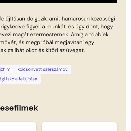
felújításán dolgozik, amit hamarosan közösségi
ő irigykedve figyeli a munkát, és úgy dönt, hogy
inevezi magát ezermesternek. Amíg a többiek
zámövét, és megpróbál megjavítani egy
k galibát okoz és kitöri az üveget.
jzfilm
kölcsönvett szerszámöv
égi iskola felújítása
esefilmek