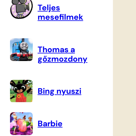
Teljes
mesefilmek
Thomas a
gőzmozdony
Bing nyuszi
Barbie