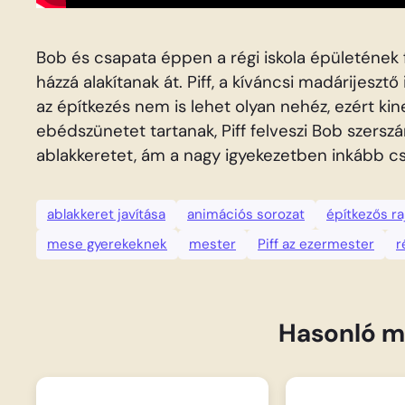
Bob és csapata éppen a régi iskola épületének 
házzá alakítanak át. Piff, a kíváncsi madárijeszt
az építkezés nem is lehet olyan nehéz, ezért k
ebédszünetet tartanak, Piff felveszi Bob szers
ablakkeretet, ám a nagy igyekezetben inkább csa
ablakkeret javítása
animációs sorozat
építkezős ra
mese gyerekeknek
mester
Piff az ezermester
r
Hasonló m