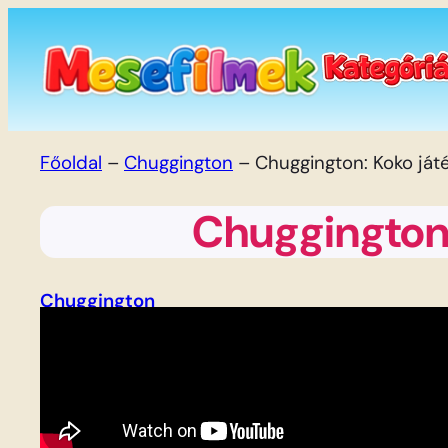
Ugrás
a
tartalomhoz
Főoldal
–
Chuggington
–
Chuggington: Koko ját
Chuggington:
Chuggington