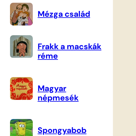
Mézga család
Frakk a macskák
réme
Magyar
népmesék
Spongyabob