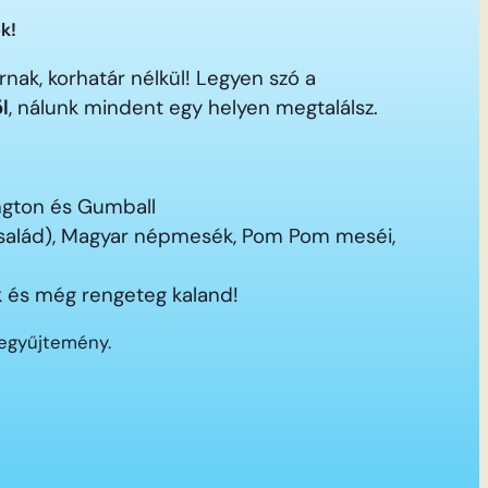
k!
nak, korhatár nélkül! Legyen szó a
ől
, nálunk mindent egy helyen megtalálsz.
ington és Gumball
 család), Magyar népmesék, Pom Pom meséi,
 és még rengeteg kaland!
segyűjtemény.