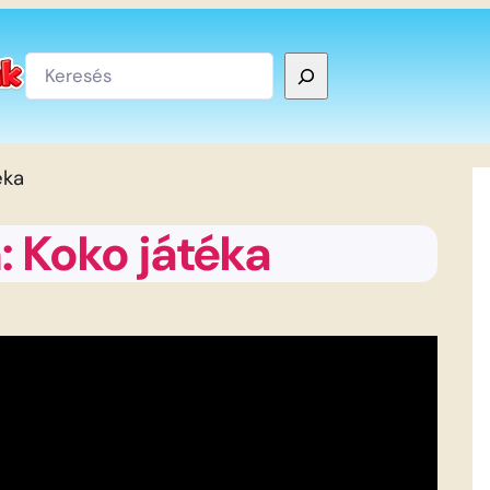
Keresés
éka
 Koko játéka