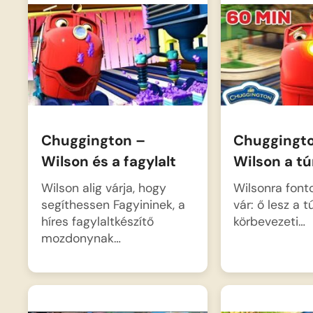
Chuggington –
Chuggingt
Wilson és a fagylalt
Wilson a t
Wilson alig várja, hogy
Wilsonra font
segíthessen Fagyininek, a
vár: ő lesz a t
híres fagylaltkészítő
körbevezeti…
mozdonynak…