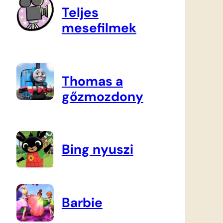
Teljes
mesefilmek
Thomas a
gőzmozdony
Bing nyuszi
Barbie