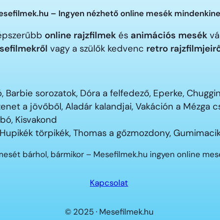
sefilmek.hu – Ingyen nézhető online mesék mindenkine
gnépszerűbb
online rajzfilmek
és
animációs mesék
vár
sefilmekről
vagy a szülők kedvenc
retro rajzfilmjeir
 Barbie sorozatok, Dóra a felfedező, Eperke, Chugg
enet a jövőből, Aladár kalandjai, Vakáción a Mézga
ubó, Kisvakond
 Hupikék törpikék, Thomas a gőzmozdony, Gumimacik
mesét bárhol, bármikor – Mesefilmek.hu ingyen online me
Kapcsolat
© 2025 · Mesefilmek.hu