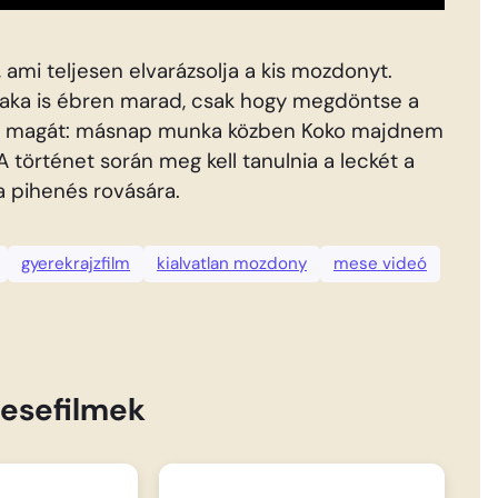
, ami teljesen elvarázsolja a kis mozdonyt.
szaka is ébren marad, csak hogy megdöntse a
lja magát: másnap munka közben Koko majdnem
 A történet során meg kell tanulnia a leckét a
 a pihenés rovására.
gyerekrajzfilm
kialvatlan mozdony
mese videó
esefilmek