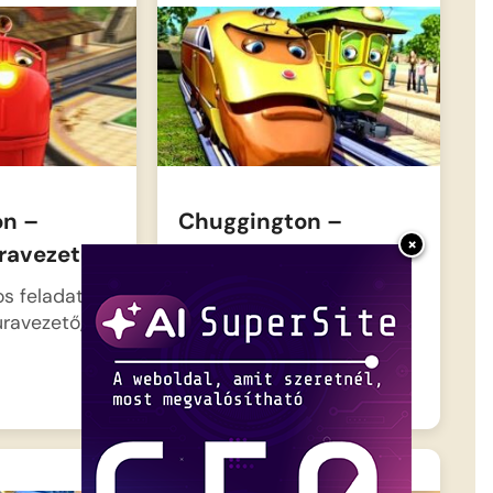
on –
Chuggington –
×
úravezető
Zephie a sztárriporter
os feladat
Zephie különleges
úravezető, aki
feladatot kap: ő
szállíthatja a riportert a
pályaudvaron,…