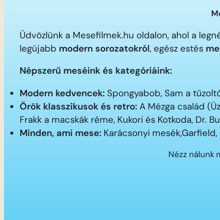
Me
Üdvözlünk a Mesefilmek.hu oldalon, ahol a le
legújabb
modern sorozatokról
, egész estés
me
Népszerű meséink és kategóriáink:
Modern kedvencek:
Spongyabob, Sam a tűzoltó,
Örök klasszikusok és retro:
A Mézga család (Üz
Frakk a macskák réme, Kukori és Kotkoda, Dr. B
Minden, ami mese:
Karácsonyi mesék,Garfield,
Nézz nálunk 