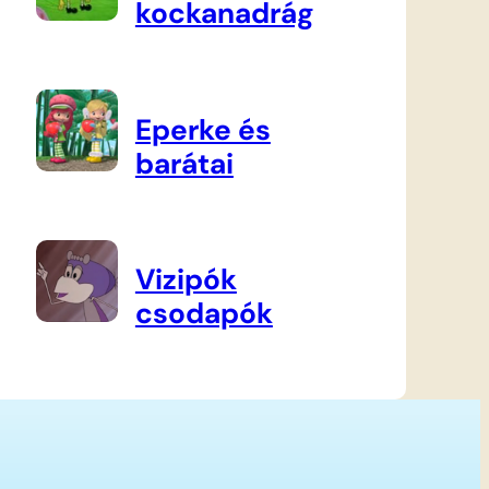
kockanadrág
Eperke és
barátai
Vizipók
csodapók