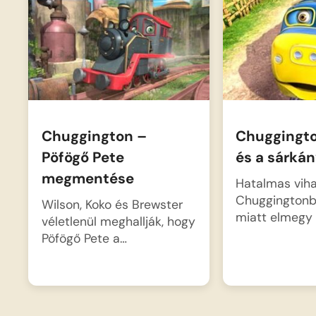
Chuggington –
Chuggingto
Pöfögő Pete
és a sárká
megmentése
Hatalmas vih
Chuggingtonb
Wilson, Koko és Brewster
miatt elmegy 
véletlenül meghallják, hogy
Pöfögő Pete a…