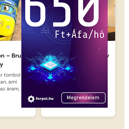
n – Bruno
Chuggington – Emery
ny
híres lesz
ar tombol
Egy tévéstáb érkezik
an, ami
Chuggingtonba, hogy
az áram, és…
dokumentumfilmet
forgassanak a mozdonyok
mindennapjairól….