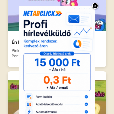
×
Én Kicsi Pónim Ki a jó barát
Pinkie Pie mindent megtesz, hogy üdvözölje
Ponyville legújabb lakóját, a…