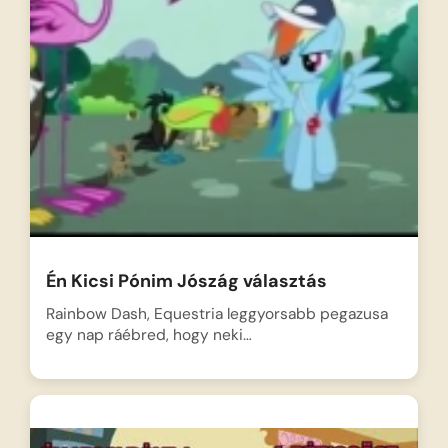
Én Kicsi Pónim Jószág választás
Rainbow Dash, Equestria leggyorsabb pegazusa
egy nap ráébred, hogy neki…