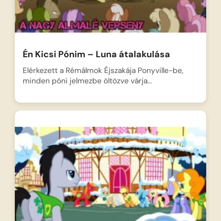
Én Kicsi Pónim – Luna átalakulása
Elérkezett a Rémálmok Éjszakája Ponyville-be,
minden póni jelmezbe öltözve várja…