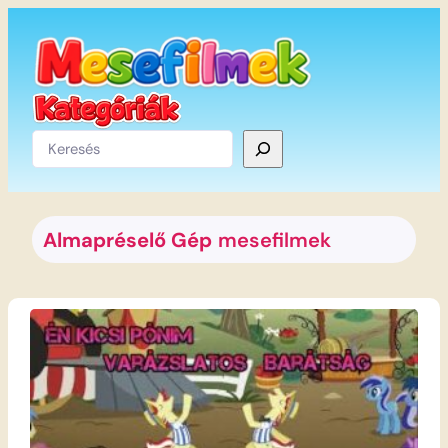
Ugrás
a
tartalomhoz
Keresés
Almapréselő Gép
mesefilmek