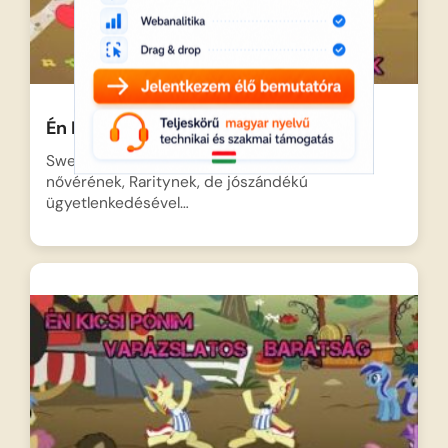
Én Kicsi Pónim Húgicák és Nővérek
Sweetie Belle izgatottan próbál segíteni
nővérének, Raritynek, de jószándékú
ügyetlenkedésével…