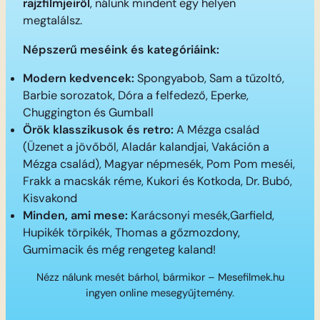
rajzfilmjeiről
, nálunk mindent egy helyen
megtalálsz.
Népszerű meséink és kategóriáink:
Modern kedvencek:
Spongyabob, Sam a tűzoltó,
Barbie sorozatok, Dóra a felfedező, Eperke,
Chuggington és Gumball
Örök klasszikusok és retro:
A Mézga család
(Üzenet a jövőből, Aladár kalandjai, Vakáción a
Mézga család), Magyar népmesék, Pom Pom meséi,
Frakk a macskák réme, Kukori és Kotkoda, Dr. Bubó,
Kisvakond
Minden, ami mese:
Karácsonyi mesék,Garfield,
Hupikék törpikék, Thomas a gőzmozdony,
Gumimacik és még rengeteg kaland!
Nézz nálunk mesét bárhol, bármikor – Mesefilmek.hu
ingyen online mesegyűjtemény.