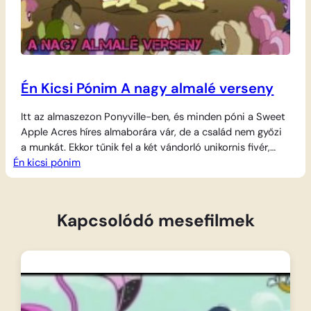
Én Kicsi Pónim A nagy almalé verseny
Itt az almaszezon Ponyville-ben, és minden póni a Sweet
Apple Acres híres almaborára vár, de a család nem győzi
a munkát. Ekkor tűnik fel a két vándorló unikornis fivér,
Én kicsi pónim
Flim és Flam a csodálatos gépükkel, a Szupergyors
Almapréselő 6000-rel. Kihívják az Apple családot egy
sorsdöntő versenyre: ha a gép nyer, a testvéreké lesz az
egész…
Kapcsolódó mesefilmek