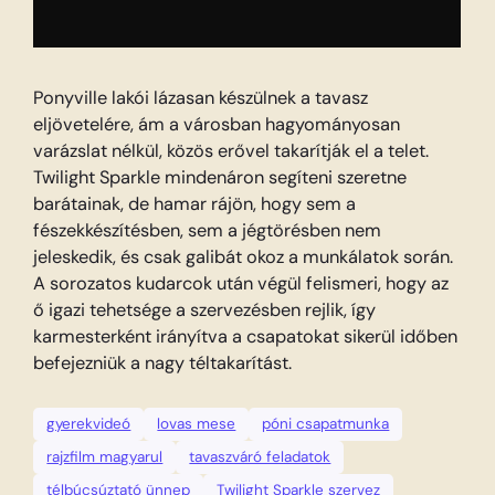
Ponyville lakói lázasan készülnek a tavasz
eljövetelére, ám a városban hagyományosan
varázslat nélkül, közös erővel takarítják el a telet.
Twilight Sparkle mindenáron segíteni szeretne
barátainak, de hamar rájön, hogy sem a
fészekkészítésben, sem a jégtörésben nem
jeleskedik, és csak galibát okoz a munkálatok során.
A sorozatos kudarcok után végül felismeri, hogy az
ő igazi tehetsége a szervezésben rejlik, így
karmesterként irányítva a csapatokat sikerül időben
befejezniük a nagy téltakarítást.
gyerekvideó
lovas mese
póni csapatmunka
rajzfilm magyarul
tavaszváró feladatok
télbúcsúztató ünnep
Twilight Sparkle szervez