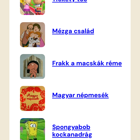
Mézga család
Frakk a macskák réme
Magyar népmesék
Spongyabob
kockanadrág