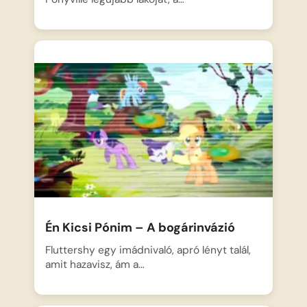
Én Kicsi Pónim – A bogárinvázió
Fluttershy egy imádnivaló, apró lényt talál,
amit hazavisz, ám a…