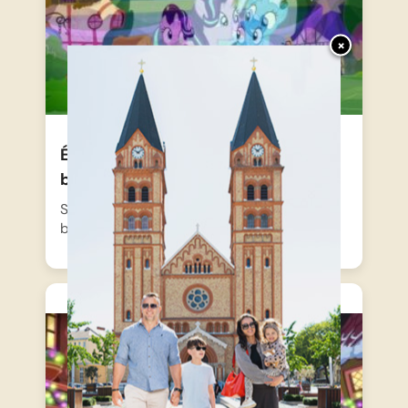
×
Én Kicsi Pónim – Tudod, hogy nincs
bocsánat
Starlight Glimmer fontos leckét tanul a
barátságról, amikor Twilight Sparkle…