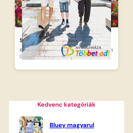
Szívélyes Szív Ének
Közeleg a Szívélyes Szív Ünnepe, de Starlight
Glimmer nem érzi…
Kedvenc kategóriák
Bluey magyarul