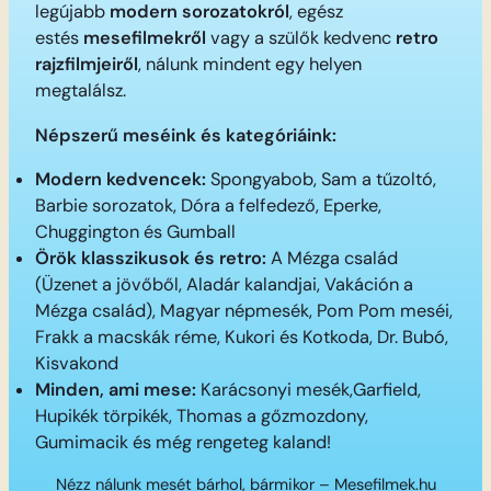
legújabb
modern sorozatokról
, egész
estés
mesefilmekről
vagy a szülők kedvenc
retro
rajzfilmjeiről
, nálunk mindent egy helyen
megtalálsz.
Népszerű meséink és kategóriáink:
Modern kedvencek:
Spongyabob, Sam a tűzoltó,
Barbie sorozatok, Dóra a felfedező, Eperke,
Chuggington és Gumball
Örök klasszikusok és retro:
A Mézga család
(Üzenet a jövőből, Aladár kalandjai, Vakáción a
Mézga család), Magyar népmesék, Pom Pom meséi,
Frakk a macskák réme, Kukori és Kotkoda, Dr. Bubó,
Kisvakond
Minden, ami mese:
Karácsonyi mesék,Garfield,
Hupikék törpikék, Thomas a gőzmozdony,
Gumimacik és még rengeteg kaland!
Nézz nálunk mesét bárhol, bármikor – Mesefilmek.hu