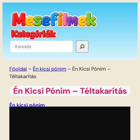
Ugrás
a
tartalomhoz
Keresés
Főoldal
–
Én kicsi pónim
–
Én Kicsi Pónim –
Téltakarítás
Én Kicsi Pónim – Téltakarítás
Én kicsi pónim