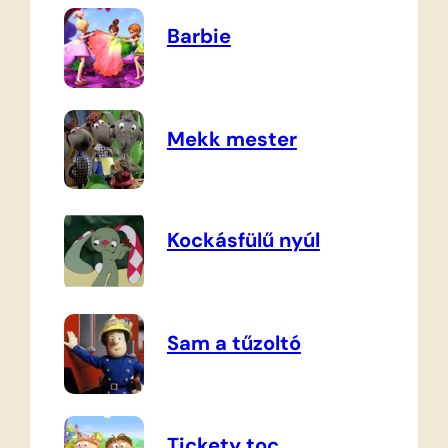
Barbie
Mekk mester
Kockásfülű nyúl
Sam a tűzoltó
Tickety toc