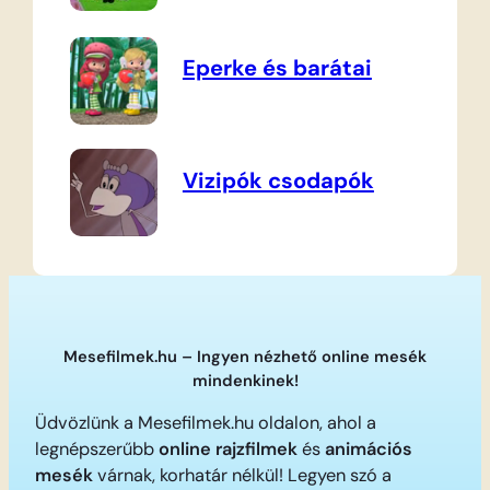
Eperke és barátai
Vizipók csodapók
Mesefilmek.hu – Ingyen nézhető online mesék
mindenkinek!
Üdvözlünk a Mesefilmek.hu oldalon, ahol a
legnépszerűbb
online rajzfilmek
és
animációs
mesék
várnak, korhatár nélkül! Legyen szó a