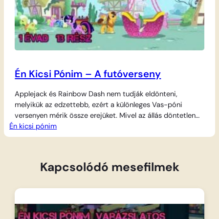
Én Kicsi Pónim – A futóverseny
Applejack és Rainbow Dash nem tudják eldönteni,
melyikük az edzettebb, ezért a különleges Vas-póni
versenyen mérik össze erejüket. Mivel az állás döntetlen
Én kicsi pónim
marad, a mindent eldöntő éves Őszi Levélfutáson
próbálják legyőzni egymást, ahol a pónik futása rázza le a
fákról a leveleket. A győzelmi vágy hevében azonban
mindketten elkezdenek csalni: Rainbow tiltott módon a
Kapcsolódó mesefilmek
szárnyait…