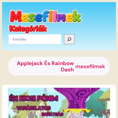
Ugrás
a
tartalomhoz
Keresés
Applejack És Rainbow
mesefilmek
Dash