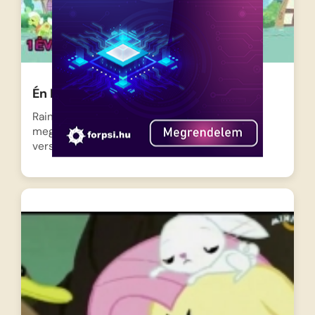
Én Kicsi Pónim – Szonikus szivárvány
Rainbow Dash élete legnagyobb
megmérettetésére, a Legjobb Fiatal Repülő
versenyre…