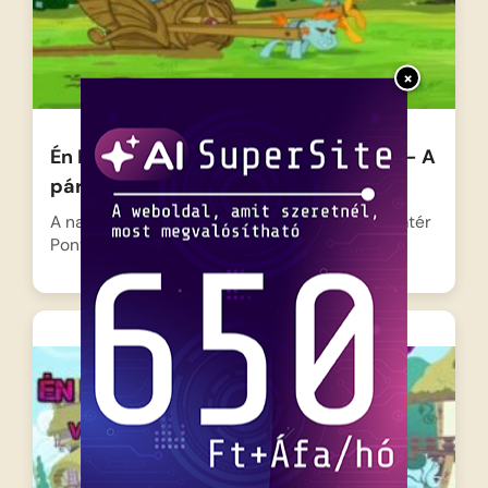
×
Én Kicsi Pónim Varázslatos Barátság – A
párbaj
A nagyravágyó és bosszúszomjas Trixie visszatér
Ponyville-be, miután szert tett…