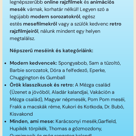
legnépszerűbb
online rajzfilmek
és
animációs
mesék
várnak, korhatár nélkül! Legyen szó a
legújabb
modern sorozatokról
, egész
estés
mesefilmekről
vagy a szülők kedvenc
retro
rajzfilmjeiről
, nálunk mindent egy helyen
megtalálsz.
Népszerű meséink és kategóriáink:
Modern kedvencek:
Spongyabob, Sam a tűzoltó,
Barbie sorozatok, Dóra a felfedező, Eperke,
Chuggington és Gumball
Örök klasszikusok és retro:
A Mézga család
(Üzenet a jövőből, Aladár kalandjai, Vakáción a
Mézga család), Magyar népmesék, Pom Pom meséi,
Frakk a macskák réme, Kukori és Kotkoda, Dr. Bubó,
Kisvakond
Minden, ami mese:
Karácsonyi mesék,Garfield,
Hupikék törpikék, Thomas a gőzmozdony,
Gumimacik és még rengeteg kaland!