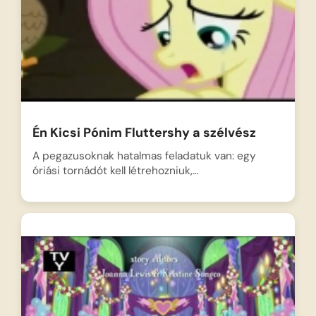
Én Kicsi Pónim Fluttershy a szélvész
A pegazusoknak hatalmas feladatuk van: egy
óriási tornádót kell létrehozniuk,…