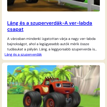
Láng és a szuperverdák-A ver-labda
csapat
A városban mindenki izgatottan várja a nagy ver-labda
bajnokságot, ahol a legügyesebb autók mérik össze
tudásukat a pályán. Láng, a leggyorsabb szuperverda is
Láng és a szuperverdák
nagyon szeretne részt venni a versenyen, és megmutatni,
mire képes. Ahhoz azonban, hogy elindulhasson a kupáért,
nem elég a gyorsaság, hiszen a játékhoz egy teljes
csapatra van szükség. Láng és legjobb barátja,…