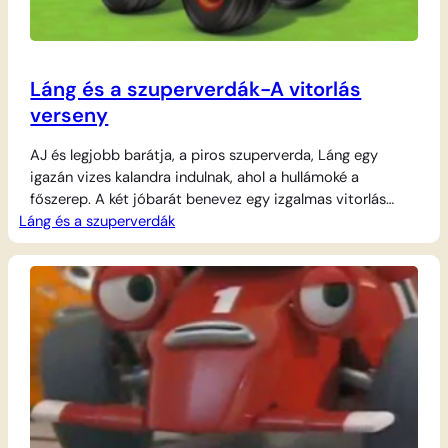
Láng és a szuperverdák-A vitorlás
verseny
AJ és legjobb barátja, a piros szuperverda, Láng egy
igazán vizes kalandra indulnak, ahol a hullámoké a
főszerep. A két jóbarát benevez egy izgalmas vitorlás
Láng és a szuperverdák
versenyre, így a kerekeket most hajótestre és vitorlára
cserélik. Ahhoz, hogy ők legyenek a leggyorsabbak a
tengeren, meg kell érteniük, hogyan mozgatja a szél a
tárgyakat, és hogyan használhatják a…