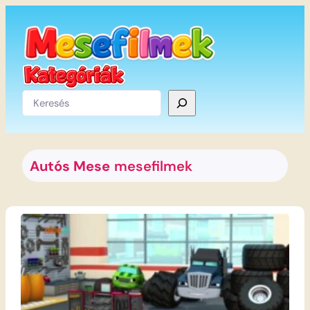
Ugrás
a
tartalomhoz
Keresés
Autós Mese
mesefilmek