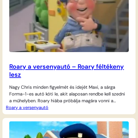
Roary a versenyautó – Roary féltékeny
lesz
Nagy Chris minden figyelmét és idejét Maxi, a sárga
Forma-1-es autó köti le, akit alaposan rendbe kell szedni
a műhelyben. Roary hiába próbálja magára vonni a
Roary a versenyautó
főszerelő figyelmét, Chris mindig elküldi őt, mondván,
hogy most nem ér rá. A kis piros versenyautó lassan azt
kezdi hinni, hogy Chris már nem is szereti őt, és a…