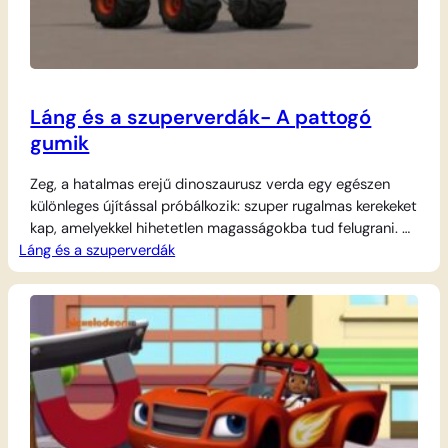
Láng és a szuperverdák- A pattogó
gumik
Zeg, a hatalmas erejű dinoszaurusz verda egy egészen
különleges újítással próbálkozik: szuper rugalmas kerekeket
kap, amelyekkel hihetetlen magasságokba tud felugrani. A
Láng és a szuperverdák
kísérlet azonban váratlan fordulatot vesz, amikor a
pattogás irányíthatatlanná válik, és Zeg tehetetlenül ugrál
végig egész Tengelyvároson. Láng és AJ azonnal barátjuk
segítségére sietnek, hogy megfékezzék a vadul ugrándozó
gumikat. A mentőakcióhoz szükség lesz…