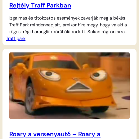
Rejtély Traff Parkban
Izgalmas és titokzatos események zavarják meg a békés
Traff Park mindennapjait, amikor híre megy, hogy valaki a
réges-régi harangláb körül ólálkodott. Sokan rögtön arra
Traff park
gyanakodnak, hogy tolvajok jártak a helyszínen, és
mindenki találgatni kezd, vajon mi történhetett valójában.
A kis traffok azonban nem elégednek meg a pletykákkal,
ezért elhatározzák, hogy a dolgok végére járnak. Valódi…
Roary a versenyautó – Roary a