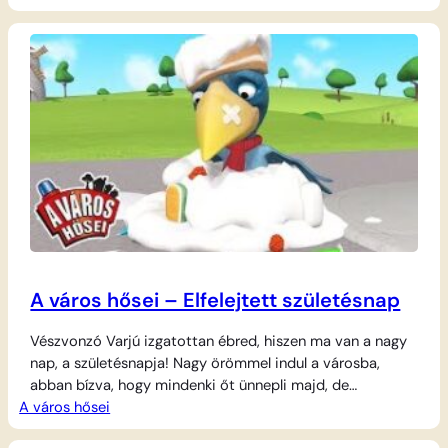
hatalmas sebességgel száguldanak végig a pályán. A
kanyarokban óvatosnak kell lenniük, de az egyenes
szakaszokon mindent beleadnak, hogy megelőzzék a
másikat.…
A város hősei – Elfelejtett születésnap
Vészvonzó Varjú izgatottan ébred, hiszen ma van a nagy
nap, a születésnapja! Nagy örömmel indul a városba,
abban bízva, hogy mindenki őt ünnepli majd, de
A város hősei
csalódottan tapasztalja, hogy a lakók mintha
megfeledkeztek volna róla. Rendőr Paulie és Tűzoltó Fiona