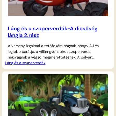
Láng és a szuperverdák-A dicsőség
lángja 2.rész
A verseny izgalmai a tetőfokára hágnak, ahogy AJ és
legjobb barátja, a villámgyors piros szuperverda
nekivágnak a végső megmérettetésnek. A pályán
Láng és a szuperverdák
rengeteg váratlan akadály és nehéz terep vár rájuk, de a
bátor csapat nem hátrál meg a kihívások elől. A száguldás
közben együtt fejtik meg a mozgás titkait, és a fizika
törvényeit hívják segítségül, hogy…