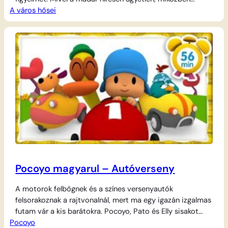
A város hősei
közelebbről is megvizsgálja a különleges légi járművet,
véletlenül kioldja a földhöz rögzítő kötelet. A baj még
nagyobb lesz, amikor a lába belegabalyodik a kötélbe, és a
hőlégballon hirtelen a magasba emelkedik, magával
ragadva…
Pocoyo magyarul – Autóverseny
A motorok felbőgnek és a színes versenyautók
felsorakoznak a rajtvonalnál, mert ma egy igazán izgalmas
futam vár a kis barátokra. Pocoyo, Pato és Elly sisakot
Pocoyo
húznak, beülnek a járgányaikba, és amint elindul a verseny,