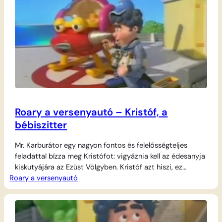
történik valami váratlan.…
Roary a versenyautó – Kristóf, a
bébiszitter
Mr. Karburátor egy nagyon fontos és felelősségteljes
feladattal bízza meg Kristófot: vigyáznia kell az édesanyja
kiskutyájára az Ezüst Völgyben. Kristóf azt hiszi, ez
Roary a versenyautó
gyerekjáték lesz, ám a pajkos négylábú hamar kereket old,
és eltűnik a pálya környékén. Roary és a többi
versenyautó azonnal a segítségére sietnek, hogy
megtalálják a szökevényt, mielőtt Mr. Karburátor
visszatérne és…