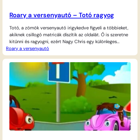
Roary a versenyautó – Totó ragyog
Totó, a zömök versenyautó irigykedve figyeli a többieket,
akiknek csillogó matricák díszítik az oldalát. Ő is szeretne
kitűnni és ragyogni, ezért Nagy Chris egy különleges
Roary a versenyautó
matricával lepi meg. Totó annyira félti új ékességét a
karcolásoktól, hogy a tőle megszokott száguldás és
ütközések helyett csigalassúsággal kezd közlekedni a
pályán. A túlzott óvatoskodás azonban hamarosan
nagyobb galibát…