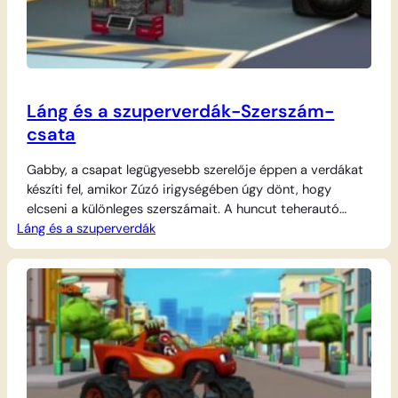
Láng és a szuperverdák-Szerszám-
csata
Gabby, a csapat legügyesebb szerelője éppen a verdákat
készíti fel, amikor Zúzó irigységében úgy dönt, hogy
elcseni a különleges szerszámait. A huncut teherautó
Láng és a szuperverdák
elmenekül a zsákmánnyal, de Láng és AJ azonnal a
nyomába erednek, hogy visszaszerezzék az elveszett
eszközöket. A kalandos üldözés során különleges trükkökre
és szélsebes száguldásra van szükség, hogy túljárjanak
Zúzó eszén és…