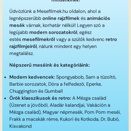
Üdvözlünk a Mesefilmek.hu oldalon, ahol a
legnépszerűbb
online rajzfilmek
és
animációs
mesék
várnak, korhatár nélkül! Legyen szó a
legújabb
modern sorozatokról
, egész
estés
mesefilmekről
vagy a szülők kedvenc
retro
rajzfilmjeiről
, nálunk mindent egy helyen
megtalálsz.
Népszerű meséink és kategóriáink:
Modern kedvencek:
Spongyabob, Sam a tűzoltó,
Barbie sorozatok, Dóra a felfedező, Eperke,
Chuggington és Gumball
Örök klasszikusok és retro:
A Mézga család
(Üzenet a jövőből, Aladár kalandjai, Vakáción a
Mézga család), Magyar népmesék, Pom Pom meséi,
Frakk a macskák réme, Kukori és Kotkoda, Dr. Bubó,
Kisvakond