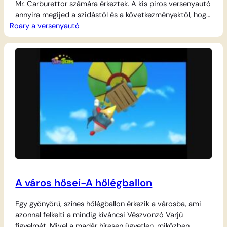
Mr. Carburettor számára érkeztek. A kis piros versenyautó
annyira megijed a szidástól és a következményektől, hogy
Roary a versenyautó
a bocsánatkérés helyett inkább elmenekül a helyszínről, és
elrejtőzik a pálya egy távoli pontján. Miközben Nagy Chris
és a többi autó aggódva indulnak a keresésére, Roarynak
meg kell tanulnia, hogy a balesetek…
A város hősei-A hőlégballon
Egy gyönyörű, színes hőlégballon érkezik a városba, ami
azonnal felkelti a mindig kíváncsi Vészvonzó Varjú
figyelmét. Mivel a madár híresen ügyetlen, miközben