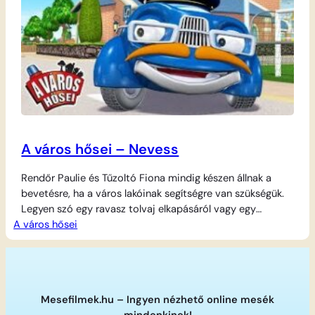
A város hősei – Nevess
Rendőr Paulie és Tűzoltó Fiona mindig készen állnak a
bevetésre, ha a város lakóinak segítségre van szükségük.
Legyen szó egy ravasz tolvaj elkapásáról vagy egy
A város hősei
hirtelen keletkezett tűz megfékezéséről, hőseink bátran
száguldanak a helyszínre. A kisváros élete azonban sosem
unalmas, különösen, amikor Vészvonzó Varjú is feltűnik a
színen. Ez a csetlő-botló madár a legszerencsétlenebb
helyzetekbe…
Mesefilmek.hu – Ingyen nézhető online mesék
mindenkinek!