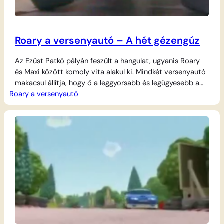
Roary a versenyautó – A hét gézengúz
Az Ezüst Patkó pályán feszült a hangulat, ugyanis Roary
és Maxi között komoly vita alakul ki. Mindkét versenyautó
makacsul állítja, hogy ő a leggyorsabb és legügyesebb a
Roary a versenyautó
csapatban. A szócsata hamarosan tettekbe csap át:
elhatározzák, hogy egy mindent eldöntő, rögtönzött
versennyel bizonyítják be igazukat. A nagy rivalizálás
hevében azonban megfeledkeznek a szabályokról és az
óvatosságról,…