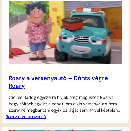
is gyanúsan viselkednek, titkolóznak és nagyon
elfoglaltnak tűnnek. Szegény Varjú egyre szomorúbb lesz,
és úgy érzi,…
Roary a versenyautó – Dönts végre
Roary
Cici és Bádog egyszerre hívják meg magukhoz Roaryt,
hogy töltsék együtt a napot, ám a kis versenyautó nem
szeretné megbántani egyik barátját sem. Mivel képtelen
Roary a versenyautó
választani a két meghívás közül, megpróbálja mindkét
ígéretét betartani és egyszerre megfelelni mindenkinek. A
kapkodás azonban hamarosan kimeríti, és Roary rájön,