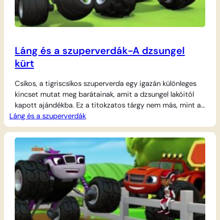
Láng és a szuperverdák-A dzsungel
kürt
Csíkos, a tigriscsíkos szuperverda egy igazán különleges
kincset mutat meg barátainak, amit a dzsungel lakóitól
kapott ajándékba. Ez a titokzatos tárgy nem más, mint a
Láng és a szuperverdák
varázslatos dzsungel kürt. Amikor Csíkos belefúj ebbe a
kürtbe, a hangja messzire száll a fák között, és az összes
állatbarát azonnal tudja, hogy hívják őket. Láng és
csapata egy izgalmas…