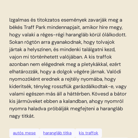
Izgalmas és titokzatos események zavarják meg a
békés Traff Park mindennapjait, amikor híre megy,
hogy valaki a réges-régi harangláb körül ólálkodott.
Sokan rögtön arra gyanakodnak, hogy tolvajok
jártak a helyszínen, és mindenki találgatni kezd,
vajon mi történhetett valójában. A kis traffok
azonban nem elégednek meg a pletykákkal, ezért
elhatározzák, hogy a dolgok végére járnak. Valódi
nyomozóként erednek a rejtély nyomába, hogy
kiderítsék, tényleg rosszfiúk garázdálkodtak-e, vagy
valami egészen más áll a háttérben. Kövesd a bátor
kis járműveket ebben a kalandban, ahogy nyomról
nyomra haladva próbálják megfejteni a harangláb
nagy titkát.
autós mese
harangláb titka
kis traffok