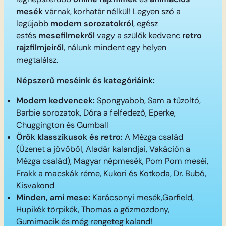
mesék
várnak, korhatár nélkül! Legyen szó a
legújabb
modern sorozatokról
, egész
estés
mesefilmekről
vagy a szülők kedvenc
retro
rajzfilmjeiről
, nálunk mindent egy helyen
megtalálsz.
Népszerű meséink és kategóriáink:
Modern kedvencek:
Spongyabob, Sam a tűzoltó,
Barbie sorozatok, Dóra a felfedező, Eperke,
Chuggington és Gumball
Örök klasszikusok és retro:
A Mézga család
(Üzenet a jövőből, Aladár kalandjai, Vakáción a
Mézga család), Magyar népmesék, Pom Pom meséi,
Frakk a macskák réme, Kukori és Kotkoda, Dr. Bubó,
Kisvakond
Minden, ami mese:
Karácsonyi mesék,Garfield,
Hupikék törpikék, Thomas a gőzmozdony,
Gumimacik és még rengeteg kaland!