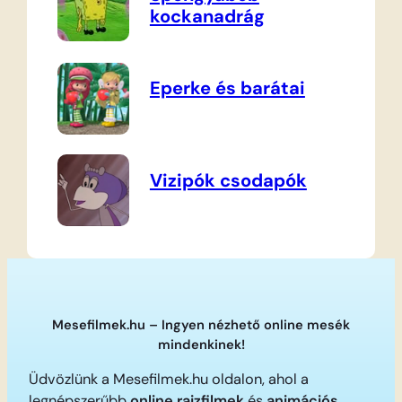
kockanadrág
Eperke és barátai
Vizipók csodapók
Mesefilmek.hu – Ingyen nézhető online mesék
mindenkinek!
Üdvözlünk a Mesefilmek.hu oldalon, ahol a
legnépszerűbb
online rajzfilmek
és
animációs