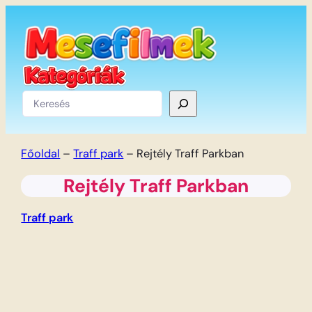
Ugrás
a
tartalomhoz
Keresés
Főoldal
–
Traff park
–
Rejtély Traff Parkban
Rejtély Traff Parkban
Traff park