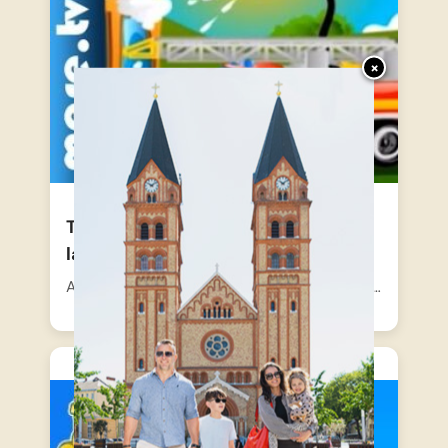
×
Traff Park – Adj utat a kék
lámpának!
A Traff Park vidám utain zajlik az élet, ahol a…