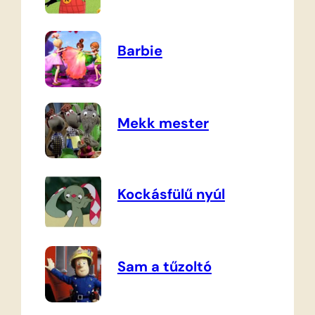
Barbie
Mekk mester
Kockásfülű nyúl
Sam a tűzoltó