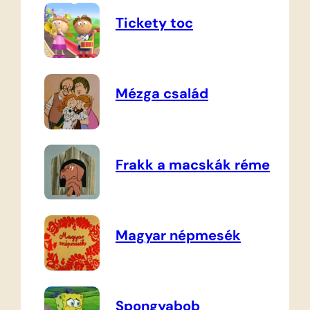
Tickety toc
Mézga család
Frakk a macskák réme
Magyar népmesék
Spongyabob