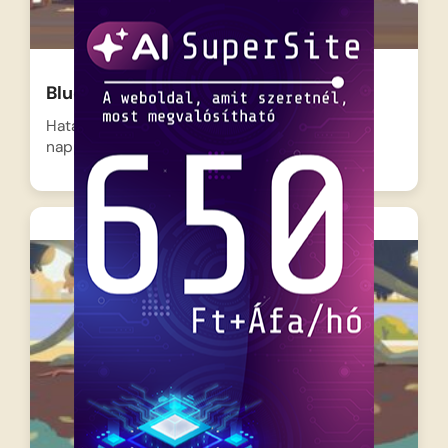
Bluey és Bingó – Hotel
Hatalmas a sürgés-forgás a Heeler család
nappalijában, mert Bluey és…