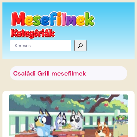
Ugrás
a
tartalomhoz
Keresés
Családi Grill
mesefilmek