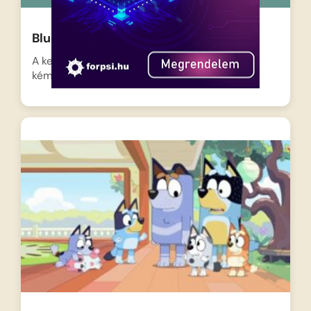
Bluey magyarul – Kémes
A kert csendesnek tűnik, de a fűben két apró
kém…