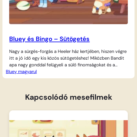
Bluey és Bingo – Sütögetés
Nagy a sürgés-forgás a Heeler ház kertjében, hiszen végre
itt a jó idő egy kis közös sütögetéshez! Miközben Bandit
apa nagy gonddal felügyeli a sülő finomságokat és a
Bluey magyarul
kolbászokat a forró grillrácson, a kiskutyák sem maradnak
tétlenkedés nélkül. Bluey és Bingo elhatározzák, hogy
megnyitják saját kis szabadtéri konyhájukat, ahol a kert
kincseiből varázsolnak ínycsiklandó ételeket.…
Kapcsolódó mesefilmek