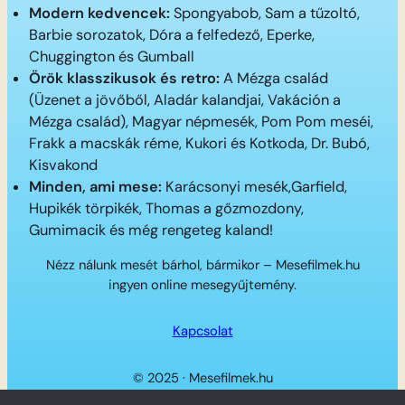
Modern kedvencek:
Spongyabob, Sam a tűzoltó,
Barbie sorozatok, Dóra a felfedező, Eperke,
Chuggington és Gumball
Örök klasszikusok és retro:
A Mézga család
(Üzenet a jövőből, Aladár kalandjai, Vakáción a
Mézga család), Magyar népmesék, Pom Pom meséi,
Frakk a macskák réme, Kukori és Kotkoda, Dr. Bubó,
Kisvakond
Minden, ami mese:
Karácsonyi mesék,Garfield,
Hupikék törpikék, Thomas a gőzmozdony,
Gumimacik és még rengeteg kaland!
Nézz nálunk mesét bárhol, bármikor – Mesefilmek.hu
ingyen online mesegyűjtemény.
Kapcsolat
© 2025 · Mesefilmek.hu