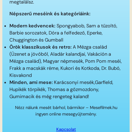
megtalálsz.
Népszerű meséink és kategóriáink:
Modern kedvencek:
Spongyabob, Sam a tűzoltó,
Barbie sorozatok, Dóra a felfedező, Eperke,
Chuggington és Gumball
Örök klasszikusok és retro:
A Mézga család
(Üzenet a jövőből, Aladár kalandjai, Vakáción a
Mézga család), Magyar népmesék, Pom Pom meséi,
Frakk a macskák réme, Kukori és Kotkoda, Dr. Bubó,
Kisvakond
Minden, ami mese:
Karácsonyi mesék,Garfield,
Hupikék törpikék, Thomas a gőzmozdony,
Gumimacik és még rengeteg kaland!
Nézz nálunk mesét bárhol, bármikor – Mesefilmek.hu
ingyen online mesegyűjtemény.
Kapcsolat