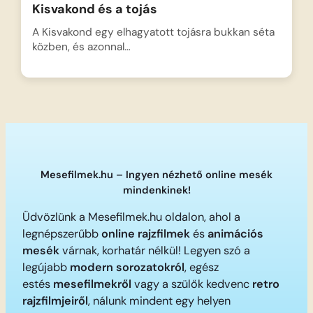
Kisvakond és a tojás
A Kisvakond egy elhagyatott tojásra bukkan séta
közben, és azonnal…
Mesefilmek.hu – Ingyen nézhető online mesék
mindenkinek!
Üdvözlünk a Mesefilmek.hu oldalon, ahol a
legnépszerűbb
online rajzfilmek
és
animációs
mesék
várnak, korhatár nélkül! Legyen szó a
legújabb
modern sorozatokról
, egész
estés
mesefilmekről
vagy a szülők kedvenc
retro
rajzfilmjeiről
, nálunk mindent egy helyen