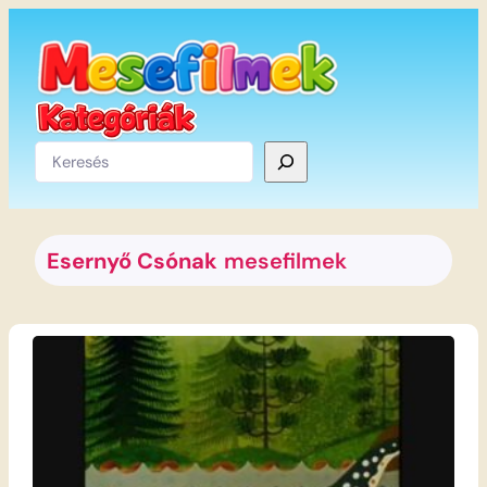
Ugrás
a
tartalomhoz
Keresés
Esernyő Csónak
mesefilmek