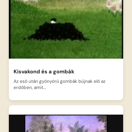
Kisvakond és a gombák
Az eső után gyönyörű gombák bújnak elő az
erdőben, amit…