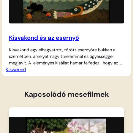
Kisvakond és az esernyő
Kisvakond egy elhagyatott, törött esernyőre bukkan a
szemétben, amelyet nagy türelemmel és ügyességgel
megjavít. A leleményes kisállat hamar felfedezi, hogy az új
Kisvakond
szerzemény nem csak az eső ellen véd: a tó vizén
csónakként ringatózik benne a halak között, a magasból
pedig ejtőernyőként használva ereszkedik alá a földre.
Kapcsolódó mesefilmek