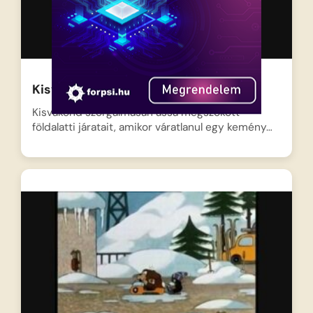
Kisvakond és a metró
Kisvakond szorgalmasan ássa megszokott
földalatti járatait, amikor váratlanul egy kemény…