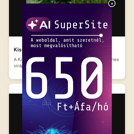
×
Kisvakond és a buldózer
A Kisvakond gondosan ápolgatja gyönyörű, színes
virágoskertjét, ám a békés…