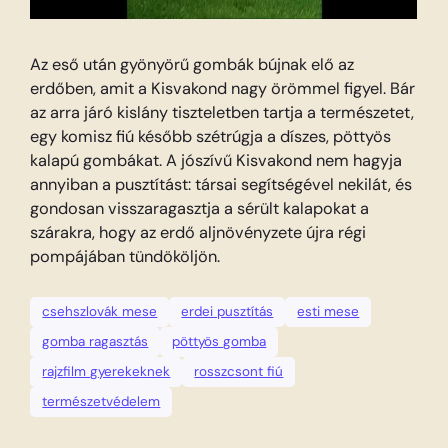
Az eső után gyönyörű gombák bújnak elő az
erdőben, amit a Kisvakond nagy örömmel figyel. Bár
az arra járó kislány tiszteletben tartja a természetet,
egy komisz fiú később szétrúgja a díszes, pöttyös
kalapú gombákat. A jószívű Kisvakond nem hagyja
annyiban a pusztítást: társai segítségével nekilát, és
gondosan visszaragasztja a sérült kalapokat a
szárakra, hogy az erdő aljnövényzete újra régi
pompájában tündököljön.
csehszlovák mese
erdei pusztítás
esti mese
gomba ragasztás
pöttyös gomba
rajzfilm gyerekeknek
rosszcsont fiú
természetvédelem