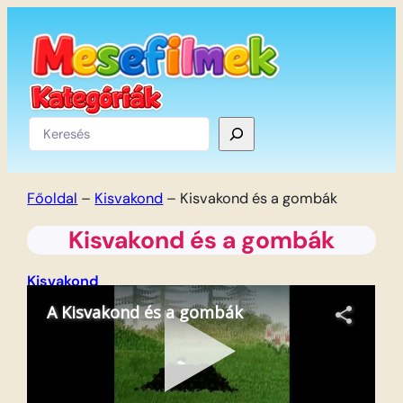
Ugrás
a
tartalomhoz
Keresés
Főoldal
–
Kisvakond
–
Kisvakond és a gombák
Kisvakond és a gombák
Kisvakond