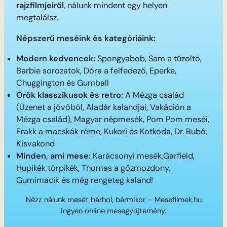
rajzfilmjeiről
, nálunk mindent egy helyen
megtalálsz.
Népszerű meséink és kategóriáink:
Modern kedvencek:
Spongyabob, Sam a tűzoltó,
Barbie sorozatok, Dóra a felfedező, Eperke,
Chuggington és Gumball
Örök klasszikusok és retro:
A Mézga család
(Üzenet a jövőből, Aladár kalandjai, Vakáción a
Mézga család), Magyar népmesék, Pom Pom meséi,
Frakk a macskák réme, Kukori és Kotkoda, Dr. Bubó,
Kisvakond
Minden, ami mese:
Karácsonyi mesék,Garfield,
Hupikék törpikék, Thomas a gőzmozdony,
Gumimacik és még rengeteg kaland!
Nézz nálunk mesét bárhol, bármikor – Mesefilmek.hu
ingyen online mesegyűjtemény.