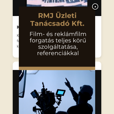
×
Kisvakond és a metró
Kisvakond szorgalmasan ássa megszokott
földalatti járatait, amikor váratlanul egy
kemény…