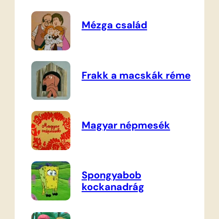
Mézga család
Frakk a macskák réme
Magyar népmesék
Spongyabob
kockanadrág