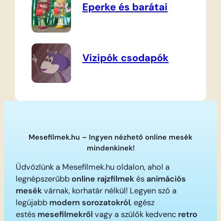
Eperke és barátai
Vizipók csodapók
Mesefilmek.hu – Ingyen nézhető online mesék
mindenkinek!
Üdvözlünk a Mesefilmek.hu oldalon, ahol a
legnépszerűbb
online rajzfilmek
és
animációs
mesék
várnak, korhatár nélkül! Legyen szó a
legújabb
modern sorozatokról
, egész
estés
mesefilmekről
vagy a szülők kedvenc
retro