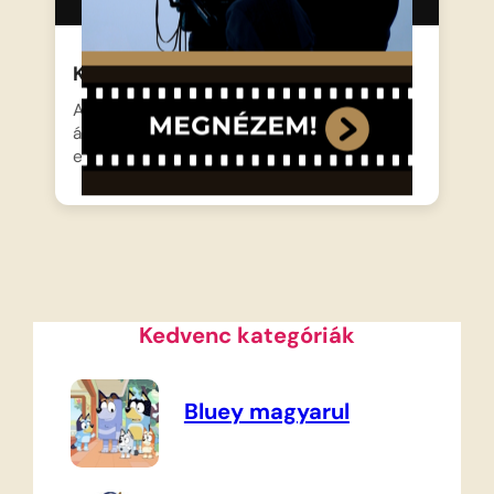
Kisvakond mint fényképész
A Kisvakond egy csodálatos, háromlábú
állványos fényképezőgépre bukkan az
erdőben,…
Kedvenc kategóriák
Bluey magyarul