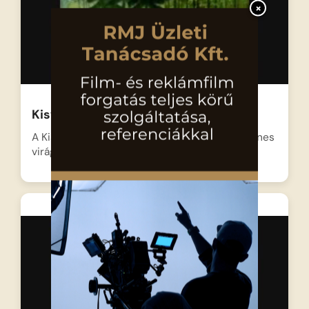
×
Kisvakond és a buldózer
A Kisvakond gondosan ápolgatja gyönyörű, színes
virágoskertjét, ám a békés…