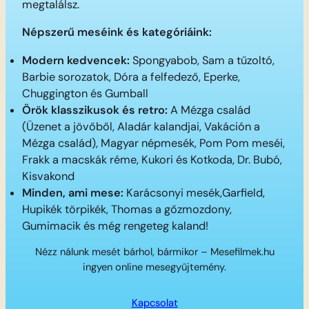
megtalálsz.
Népszerű meséink és kategóriáink:
Modern kedvencek:
Spongyabob, Sam a tűzoltó,
Barbie sorozatok, Dóra a felfedező, Eperke,
Chuggington és Gumball
Örök klasszikusok és retro:
A Mézga család
(Üzenet a jövőből, Aladár kalandjai, Vakáción a
Mézga család), Magyar népmesék, Pom Pom meséi,
Frakk a macskák réme, Kukori és Kotkoda, Dr. Bubó,
Kisvakond
Minden, ami mese:
Karácsonyi mesék,Garfield,
Hupikék törpikék, Thomas a gőzmozdony,
Gumimacik és még rengeteg kaland!
Nézz nálunk mesét bárhol, bármikor – Mesefilmek.hu
ingyen online mesegyűjtemény.
Kapcsolat