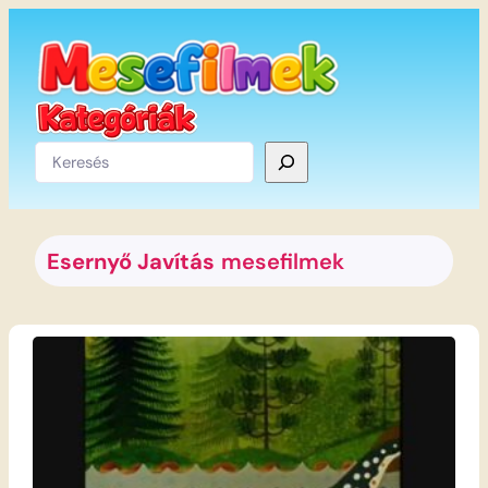
Ugrás
a
tartalomhoz
Keresés
Esernyő Javítás
mesefilmek