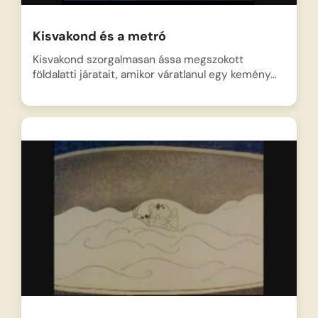
Kisvakond és a metró
Kisvakond szorgalmasan ássa megszokott
földalatti járatait, amikor váratlanul egy kemény…