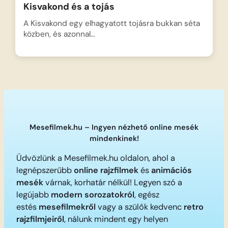
Kisvakond és a tojás
A Kisvakond egy elhagyatott tojásra bukkan séta
közben, és azonnal…
Mesefilmek.hu – Ingyen nézhető online mesék
mindenkinek!
Üdvözlünk a Mesefilmek.hu oldalon, ahol a
legnépszerűbb
online rajzfilmek
és
animációs
mesék
várnak, korhatár nélkül! Legyen szó a
legújabb
modern sorozatokról
, egész
estés
mesefilmekről
vagy a szülők kedvenc
retro
rajzfilmjeiről
, nálunk mindent egy helyen