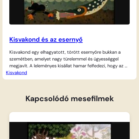
Kisvakond és az esernyő
Kisvakond egy elhagyatott, törött esernyőre bukkan a
szemétben, amelyet nagy türelemmel és ügyességgel
megjavít. A leleményes kisállat hamar felfedezi, hogy az új
Kisvakond
szerzemény nem csak az eső ellen véd: a tó vizén
csónakként ringatózik benne a halak között, a magasból
pedig ejtőernyőként használva ereszkedik alá a földre.
Kapcsolódó mesefilmek