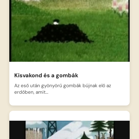
Kisvakond és a gombák
Az eső után gyönyörű gombák bújnak elő az
erdőben, amit…