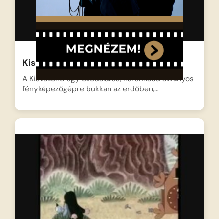
Kisvakond mint fényképész
A Kisvakond egy csodálatos, háromlábú állványos
fényképezőgépre bukkan az erdőben,…