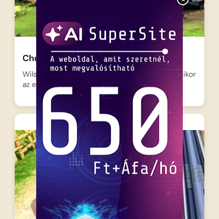
Chuggington – Wilson meghibásodik
Wilson, a lelkes piros mozdony bajba kerül, amikor
az egyik…