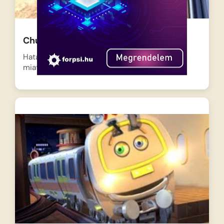
Chuggington – Bruno és a sárkány
Hatalmas vihar tombol Chuggingtonban, ami
miatt elmegy az áram, és…