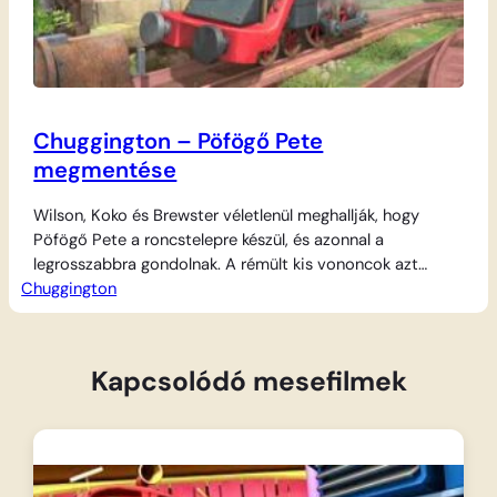
Chuggington – Pöfögő Pete
megmentése
Wilson, Koko és Brewster véletlenül meghallják, hogy
Pöfögő Pete a roncstelepre készül, és azonnal a
legrosszabbra gondolnak. A rémült kis vononcok azt
Chuggington
hiszik, idős barátjukat ki akarják selejtezni, ezért
elhatározzák, hogy minden áron megmentik őt.
Összefognak, hogy bebizonyítsák, mennyi erő és haszon
lakozik még az öreg gőzösben, ám a nagy mentőakció
Kapcsolódó mesefilmek
végén kiderül, hogy csak…