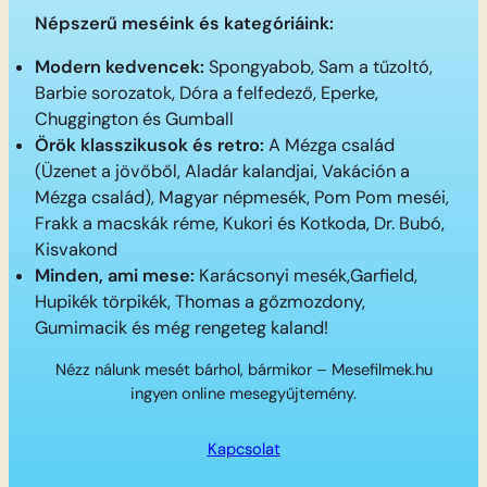
Népszerű meséink és kategóriáink:
Modern kedvencek:
Spongyabob, Sam a tűzoltó,
Barbie sorozatok, Dóra a felfedező, Eperke,
Chuggington és Gumball
Örök klasszikusok és retro:
A Mézga család
(Üzenet a jövőből, Aladár kalandjai, Vakáción a
Mézga család), Magyar népmesék, Pom Pom meséi,
Frakk a macskák réme, Kukori és Kotkoda, Dr. Bubó,
Kisvakond
Minden, ami mese:
Karácsonyi mesék,Garfield,
Hupikék törpikék, Thomas a gőzmozdony,
Gumimacik és még rengeteg kaland!
Nézz nálunk mesét bárhol, bármikor – Mesefilmek.hu
ingyen online mesegyűjtemény.
Kapcsolat