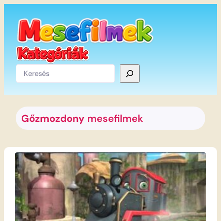
Ugrás
a
tartalomhoz
Keresés
Gőzmozdony
mesefilmek