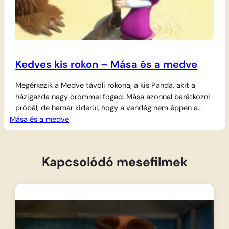
Kedves kis rokon – Mása és a medve
Megérkezik a Medve távoli rokona, a kis Panda, akit a
házigazda nagy örömmel fogad. Mása azonnal barátkozni
próbál, de hamar kiderül, hogy a vendég nem éppen a
Mása és a medve
legkönnyebb eset, és a két kicsi között azonnal fellángol a
versenyszellem. Minden apróságon összevesznek, legyen
szó a játékokról vagy a málnaszedésről, teljesen
felforgatva a Medve nyugalmát. A bölcs…
Kapcsolódó mesefilmek