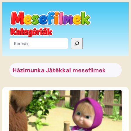
Ugrás
a
tartalomhoz
Keresés
Házimunka Játékkal
mesefilmek