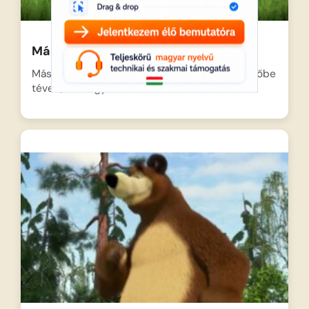
Mása és a medve – A találkozás
Mása, az örökmozgó kislány unalmában az erdőbe
téved, ahol egy…