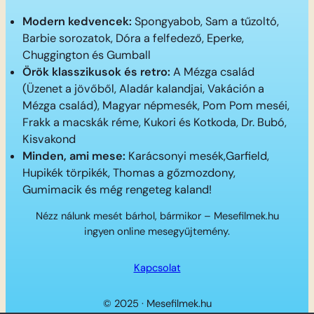
Modern kedvencek:
Spongyabob, Sam a tűzoltó,
Barbie sorozatok, Dóra a felfedező, Eperke,
Chuggington és Gumball
Örök klasszikusok és retro:
A Mézga család
(Üzenet a jövőből, Aladár kalandjai, Vakáción a
Mézga család), Magyar népmesék, Pom Pom meséi,
Frakk a macskák réme, Kukori és Kotkoda, Dr. Bubó,
Kisvakond
Minden, ami mese:
Karácsonyi mesék,Garfield,
Hupikék törpikék, Thomas a gőzmozdony,
Gumimacik és még rengeteg kaland!
Nézz nálunk mesét bárhol, bármikor – Mesefilmek.hu
ingyen online mesegyűjtemény.
Kapcsolat
© 2025 · Mesefilmek.hu