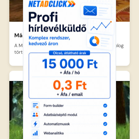
Mása és a Medve – Hókusz-Pókusz
A Medve házában egy esős napon izgalmas dolog
történik, amikor…