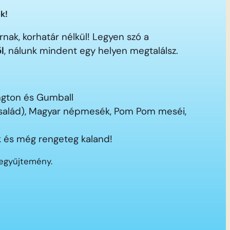
k!
nak, korhatár nélkül! Legyen szó a
ől
, nálunk mindent egy helyen megtalálsz.
ington és Gumball
 család), Magyar népmesék, Pom Pom meséi,
 és még rengeteg kaland!
segyűjtemény.