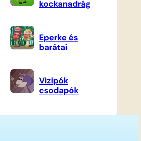
kockanadrág
Eperke és
barátai
Vizipók
csodapók