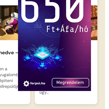
medve –
Mása és a medve –
Jobbulást!
en a
A Medve nyugalomra
nyugalomban
vágyik, hogy végre
építeni
megépíthesse
lrepülőjét,…
repülőmodelljét, ezért
úgy…