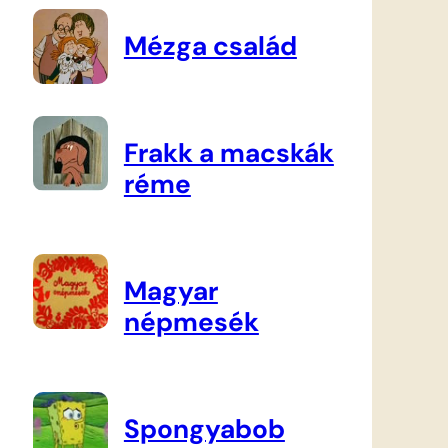
Mézga család
Frakk a macskák
réme
Magyar
népmesék
Spongyabob