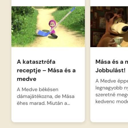
A katasztrófa
Mása és a 
receptje – Mása és a
Jobbulást!
medve
A Medve épp
legnagyobb 
A Medve békésen
szeretné meg
dámajátékozna, de Mása
kedvenc model
éhes marad. Miután a…