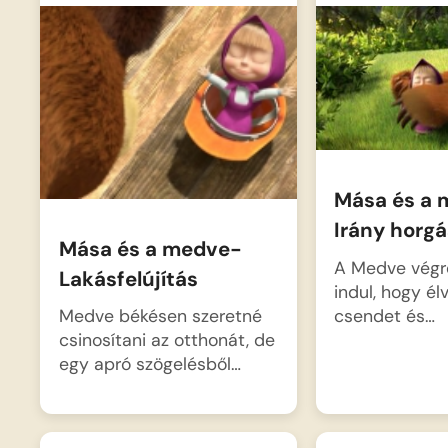
Mása és a 
Irány horgá
Mása és a medve-
A Medve végr
Lakásfelújítás
indul, hogy él
csendet és…
Medve békésen szeretné
csinosítani az otthonát, de
egy apró szögelésből…