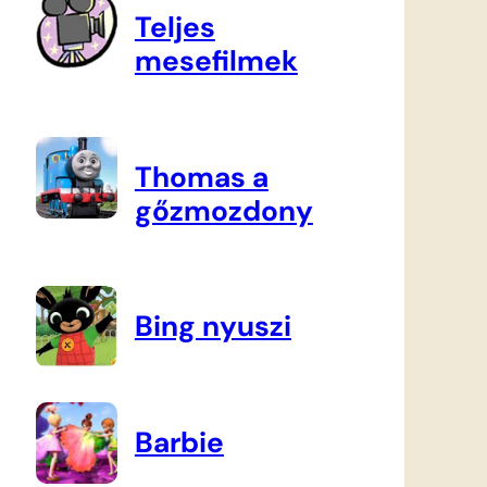
Teljes
mesefilmek
Thomas a
gőzmozdony
Bing nyuszi
Barbie