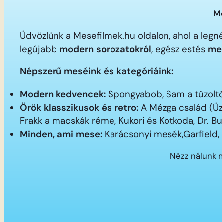
Me
Üdvözlünk a Mesefilmek.hu oldalon, ahol a le
legújabb
modern sorozatokról
, egész estés
me
Népszerű meséink és kategóriáink:
Modern kedvencek:
Spongyabob, Sam a tűzoltó,
Örök klasszikusok és retro:
A Mézga család (Üz
Frakk a macskák réme, Kukori és Kotkoda, Dr. B
Minden, ami mese:
Karácsonyi mesék,Garfield,
Nézz nálunk 