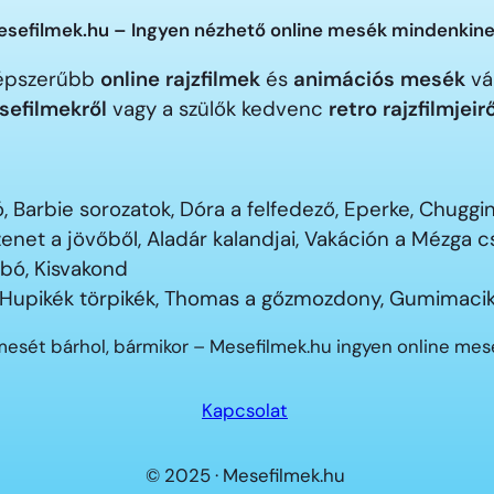
sefilmek.hu – Ingyen nézhető online mesék mindenkine
gnépszerűbb
online rajzfilmek
és
animációs mesék
vár
sefilmekről
vagy a szülők kedvenc
retro rajzfilmjeir
 Barbie sorozatok, Dóra a felfedező, Eperke, Chugg
enet a jövőből, Aladár kalandjai, Vakáción a Mézga
ubó, Kisvakond
 Hupikék törpikék, Thomas a gőzmozdony, Gumimacik
mesét bárhol, bármikor – Mesefilmek.hu ingyen online me
Kapcsolat
© 2025 · Mesefilmek.hu