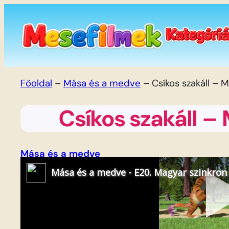
Ugrás
a
tartalomhoz
Főoldal
–
Mása és a medve
–
Csíkos szakáll –
Csíkos szakáll –
Mása és a medve