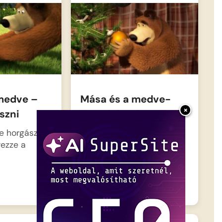
medve –
Mása és a medve-
×
szni
Egyedül otthon
e horgászni
A mindig virgonc és
vezze a
kíváncsi Mása ezúttal
egyedül találja magát…