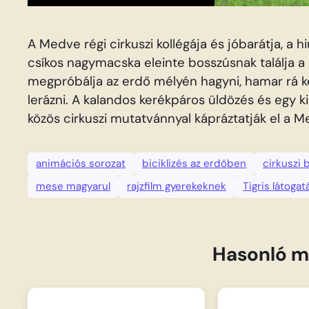
A Medve régi cirkuszi kollégája és jóbarátja, a h
csíkos nagymacska eleinte bosszúsnak találja a
megpróbálja az erdő mélyén hagyni, hamar rá ke
lerázni. A kalandos kerékpáros üldözés és egy k
közös cirkuszi mutatvánnyal kápráztatják el a M
animációs sorozat
biciklizés az erdőben
cirkuszi 
mese magyarul
rajzfilm gyerekeknek
Tigris látogat
Hasonló m