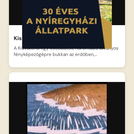
Kisvakond mint fényképész
A Kisvakond egy csodálatos, háromlábú állványos
fényképezőgépre bukkan az erdőben,…