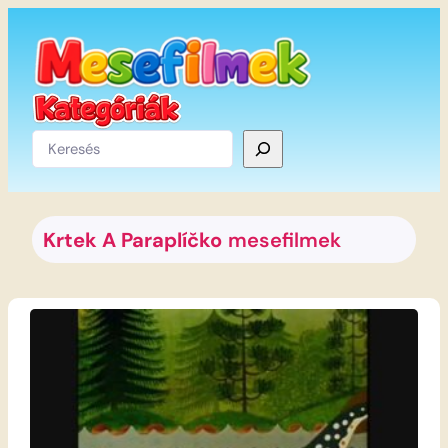
Ugrás
a
tartalomhoz
Keresés
Krtek A Paraplíčko
mesefilmek