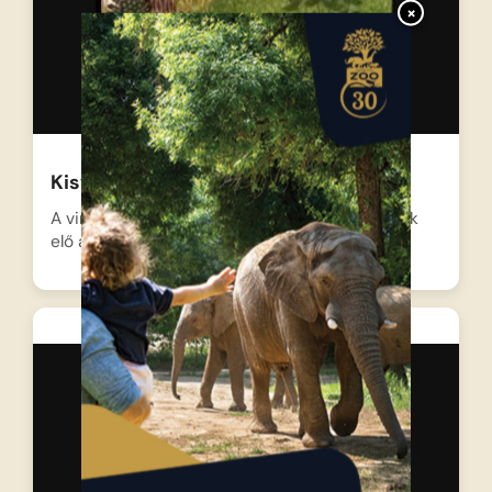
×
Kisvakond és a nyuszi
A virágos rét közepén Kisvakond vidáman bújik
elő a föld…