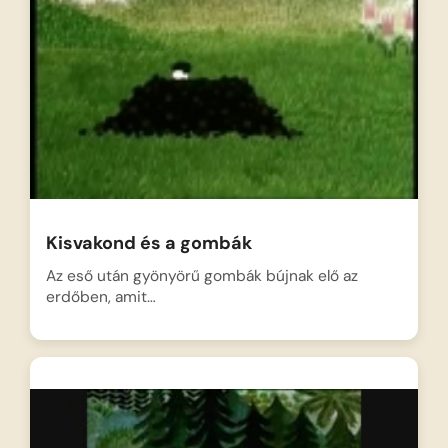
Kisvakond és a gombák
Az eső után gyönyörű gombák bújnak elő az
erdőben, amit…