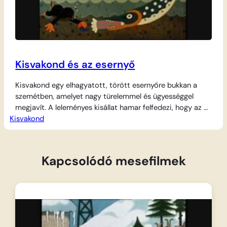
Kisvakond és az esernyő
Kisvakond egy elhagyatott, törött esernyőre bukkan a
szemétben, amelyet nagy türelemmel és ügyességgel
megjavít. A leleményes kisállat hamar felfedezi, hogy az új
Kisvakond
szerzemény nem csak az eső ellen véd: a tó vizén
csónakként ringatózik benne a halak között, a magasból
pedig ejtőernyőként használva ereszkedik alá a földre.
Kapcsolódó mesefilmek