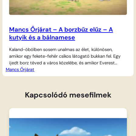
Mancs Őrjárat – A borzbűz elűz – A
kutyik és a bálnamese
Kaland-öbölben sosem unalmas az élet, különösen,
amikor egy fekete-fehér csíkos látogató bukkan fel. Egy
ijedt borz téved a város közelébe, és amikor Everest
Mancs Őrjárat
megpróbál barátkozni vele, véletlenül egy hatalmas
bűzfelhő közepén találja magát. Rydernek és a kölyköknek
nagyon óvatosnak kell lenniük, hogy visszatereljék az
erdőbe a kis állatot, mielőtt mindenki büdös lenne, és
Kapcsolódó mesefilmek
persze Everestnek…