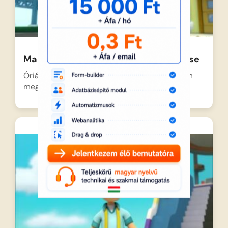
Mancs őrjárat – A cirkusz megmentése
Óriási izgalom tölti el Kaland-öböl lakóit, hiszen
megérkezik a várva…