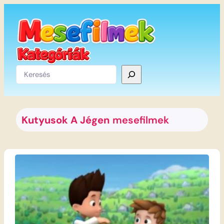
Ugrás
a
tartalomhoz
Keresés
Kutyusok A Jégen
mesefilmek