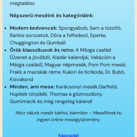
megtalálsz.
Népszerű meséink és kategóriáink:
Modern kedvencek:
Spongyabob, Sam a tűzoltó,
Barbie sorozatok, Dóra a felfedező, Eperke,
Chuggington és Gumball
Örök klasszikusok és retro:
A Mézga család
(Üzenet a jövőből, Aladár kalandjai, Vakáción a
Mézga család), Magyar népmesék, Pom Pom meséi,
Frakk a macskák réme, Kukori és Kotkoda, Dr. Bubó,
Kisvakond
Minden, ami mese:
Karácsonyi mesék,Garfield,
Hupikék törpikék, Thomas a gőzmozdony,
Gumimacik és még rengeteg kaland!
Nézz nálunk mesét bárhol, bármikor – Mesefilmek.hu
ingyen online mesegyűjtemény.
Kapcsolat