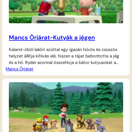
Mancs Örjárat-Kutyák a jégen
Kaland-öböl lakóit ezúttal egy igazán hűvös és csúszós
helyzet állítja kihívás elé, hiszen a tájat beborította a jég
és a hó. Ryder azonnal összehívja a bátor kutyusokat a
Mancs Őrjárat
Toronyba, hogy megtervezzék a legújabb mentőakciót a
fagyos terepen. A hat hősies kiskutya különleges
járgányaikkal és egyedi felszereléseikkel vág neki a
csúszós utaknak, hogy segítsenek a bajbajutottakon.…