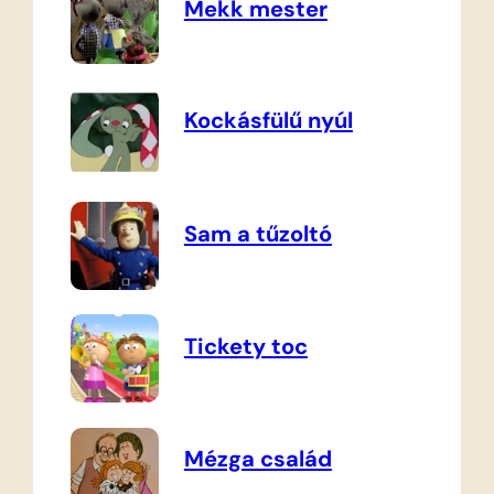
Mekk mester
Kockásfülű nyúl
Sam a tűzoltó
Tickety toc
Mézga család