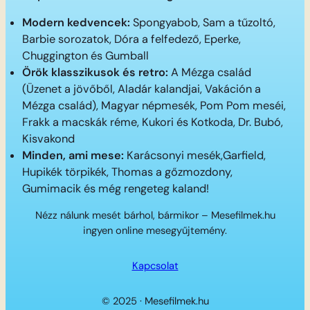
Modern kedvencek:
Spongyabob, Sam a tűzoltó,
Barbie sorozatok, Dóra a felfedező, Eperke,
Chuggington és Gumball
Örök klasszikusok és retro:
A Mézga család
(Üzenet a jövőből, Aladár kalandjai, Vakáción a
Mézga család), Magyar népmesék, Pom Pom meséi,
Frakk a macskák réme, Kukori és Kotkoda, Dr. Bubó,
Kisvakond
Minden, ami mese:
Karácsonyi mesék,Garfield,
Hupikék törpikék, Thomas a gőzmozdony,
Gumimacik és még rengeteg kaland!
Nézz nálunk mesét bárhol, bármikor – Mesefilmek.hu
ingyen online mesegyűjtemény.
Kapcsolat
© 2025 · Mesefilmek.hu