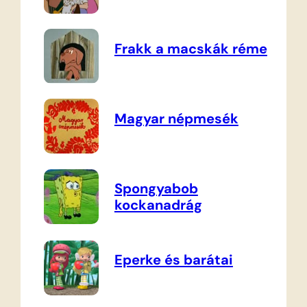
Frakk a macskák réme
Magyar népmesék
Spongyabob
kockanadrág
Eperke és barátai