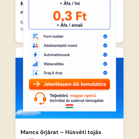
Mancs őrjárat – Az iskolabusz
megmentése
Kalandöbölben nagy a riadalom, amikor az
iskolabusz hirtelen megáll, mert…
Mancs őrjárat – Húsvéti tojás