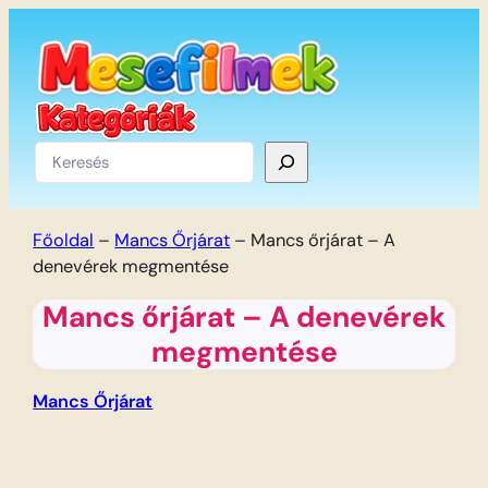
Ugrás
a
tartalomhoz
Keresés
Főoldal
–
Mancs Őrjárat
–
Mancs őrjárat – A
denevérek megmentése
Mancs őrjárat – A denevérek
megmentése
Mancs Őrjárat