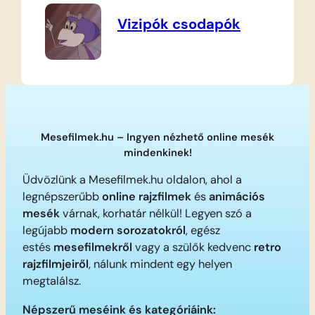
Vizipók csodapók
Mesefilmek.hu – Ingyen nézhető online mesék
mindenkinek!
Üdvözlünk a Mesefilmek.hu oldalon, ahol a
legnépszerűbb
online rajzfilmek
és
animációs
mesék
várnak, korhatár nélkül! Legyen szó a
legújabb
modern sorozatokról
, egész
estés
mesefilmekről
vagy a szülők kedvenc
retro
rajzfilmjeiről
, nálunk mindent egy helyen
megtalálsz.
Népszerű meséink és kategóriáink: