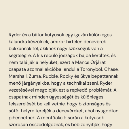
Ryder és a bátor kutyusok egy igazán különleges
kalandra készülnek, amikor hirtelen denevérek
bukkannak fel, akiknek nagy szükségük van a
segítségre. A kis repülő jószágok bajba kerültek, és
nem találják a helyüket, ezért a Mancs Őrjárat
csapata azonnal akcióba lendül a Toronyból. Chase,
Marshall, Zuma, Rubble, Rocky és Skye bepattannak
menő járgányaikba, hogy a technikai zseni, Ryder
vezetésével megoldják ezt a repkedő problémát. A
csapatnak minden ügyességét és különleges
felszerelését be kell vetnie, hogy biztonságos és
sötét helyre tereljék a denevéreket, ahol nyugodtan
pihenhetnek. A mentőakció során a kutyusok
szorosan összedolgoznak, és bebizonyítják, hogy