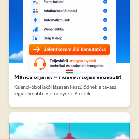
Mancs őrjárat – Húsvéti tojás vadászat
Kaland-öböl lakói lázasan készülődnek a tavasz
legvidámabb eseményére. A rétek…