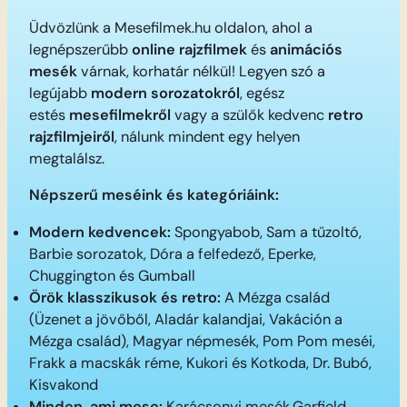
Üdvözlünk a Mesefilmek.hu oldalon, ahol a
legnépszerűbb
online rajzfilmek
és
animációs
mesék
várnak, korhatár nélkül! Legyen szó a
legújabb
modern sorozatokról
, egész
estés
mesefilmekről
vagy a szülők kedvenc
retro
rajzfilmjeiről
, nálunk mindent egy helyen
megtalálsz.
Népszerű meséink és kategóriáink:
Modern kedvencek:
Spongyabob, Sam a tűzoltó,
Barbie sorozatok, Dóra a felfedező, Eperke,
Chuggington és Gumball
Örök klasszikusok és retro:
A Mézga család
(Üzenet a jövőből, Aladár kalandjai, Vakáción a
Mézga család), Magyar népmesék, Pom Pom meséi,
Frakk a macskák réme, Kukori és Kotkoda, Dr. Bubó,
Kisvakond
Minden, ami mese:
Karácsonyi mesék,Garfield,