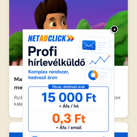
×
Mancs őrjárat – A denevérek
megmentése
Ryder és a bátor kutyusok egy igazán különleges
kalandra készülnek,…