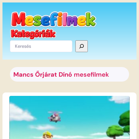
Ugrás
a
tartalomhoz
Keresés
Mancs Őrjárat Dínó
mesefilmek