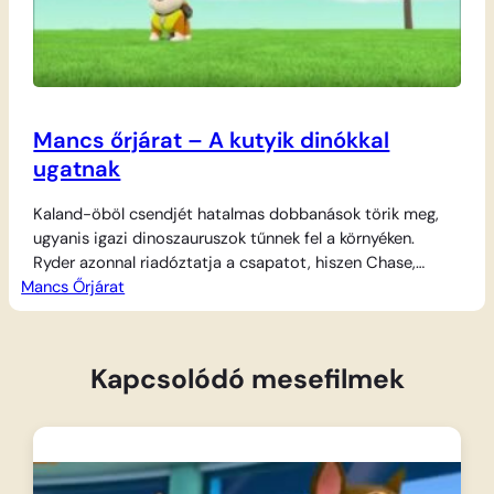
Mancs őrjárat – A kutyik dinókkal
ugatnak
Kaland-öböl csendjét hatalmas dobbanások törik meg,
ugyanis igazi dinoszauruszok tűnnek fel a környéken.
Ryder azonnal riadóztatja a csapatot, hiszen Chase,
Mancs Őrjárat
Marshall, Rubble, Rocky, Zuma és Skye segítségére van
szükség a helyzet megoldásához. A bátor kutyusok
bepattannak különleges járgányaikba, és elindulnak az
őskori óriások nyomába, hogy kiderítsék, miért látogattak
Kapcsolódó mesefilmek
el hozzájuk a dínók. A mentőakció során…