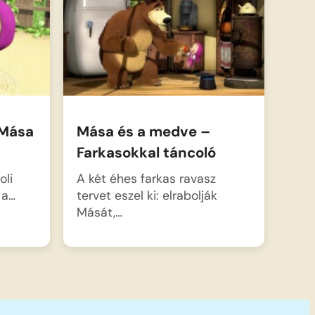
 Mása
Mása és a medve –
Farkasokkal táncoló
oli
A két éhes farkas ravasz
 a…
tervet eszel ki: elrabolják
Mását,…