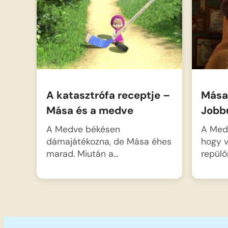
A katasztrófa receptje –
Mása
Mása és a medve
Jobbu
A Medve békésen
A Med
dámajátékozna, de Mása éhes
hogy 
marad. Miután a…
repülő