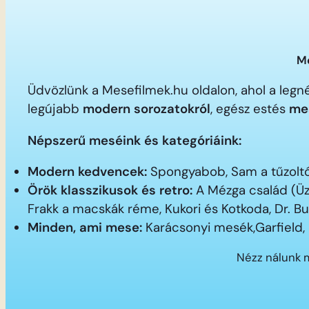
Me
Üdvözlünk a Mesefilmek.hu oldalon, ahol a le
legújabb
modern sorozatokról
, egész estés
me
Népszerű meséink és kategóriáink:
Modern kedvencek:
Spongyabob, Sam a tűzoltó,
Örök klasszikusok és retro:
A Mézga család (Üz
Frakk a macskák réme, Kukori és Kotkoda, Dr. B
Minden, ami mese:
Karácsonyi mesék,Garfield,
Nézz nálunk 