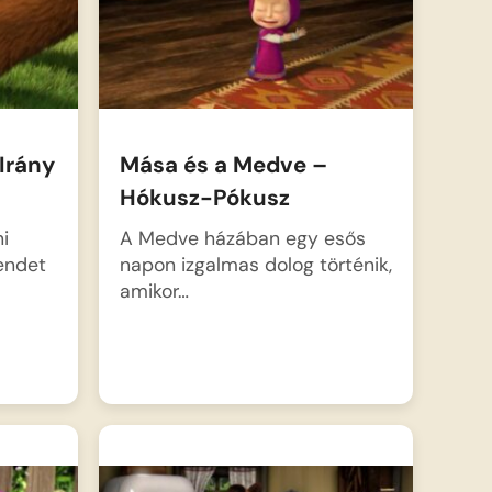
Irány
Mása és a Medve –
Hókusz-Pókusz
i
A Medve házában egy esős
sendet
napon izgalmas dolog történik,
amikor…