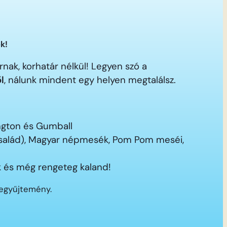
k!
nak, korhatár nélkül! Legyen szó a
ől
, nálunk mindent egy helyen megtalálsz.
ington és Gumball
 család), Magyar népmesék, Pom Pom meséi,
 és még rengeteg kaland!
segyűjtemény.