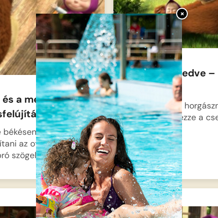
×
Mása és a medve – 
horgászni
 és a medve-
A Medve végre horgászn
felújítás
indul, hogy élvezze a c
és…
 békésen szeretné
ítani az otthonát, de
ró szögelésből…