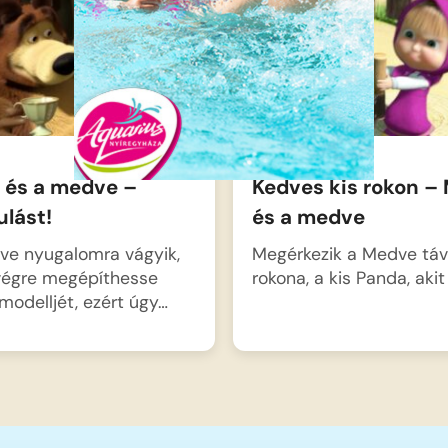
 és a medve –
Kedves kis rokon –
lást!
és a medve
ve nyugalomra vágyik,
Megérkezik a Medve táv
végre megépíthesse
rokona, a kis Panda, akit
modelljét, ezért úgy…