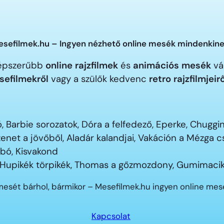
sefilmek.hu – Ingyen nézhető online mesék mindenkine
gnépszerűbb
online rajzfilmek
és
animációs mesék
vár
sefilmekről
vagy a szülők kedvenc
retro rajzfilmjeir
 Barbie sorozatok, Dóra a felfedező, Eperke, Chugg
enet a jövőből, Aladár kalandjai, Vakáción a Mézga
ubó, Kisvakond
 Hupikék törpikék, Thomas a gőzmozdony, Gumimacik
mesét bárhol, bármikor – Mesefilmek.hu ingyen online me
Kapcsolat