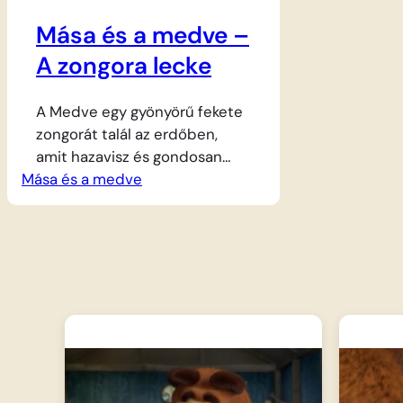
Mása és a medve –
A zongora lecke
A Medve egy gyönyörű fekete
zongorát talál az erdőben,
amit hazavisz és gondosan
Mása és a medve
behangol, hogy hódolhasson a
zene iránti szenvedélyének. A
nyugodt gyakorlást azonban
megzavarja Mása, aki elegáns
fellépőruhában jelenik meg, és
követeli, hogy ő is játszhasson
a hangszeren. A Medve
türelmesen elkezdi tanítani az
alapokra és a skálázásra, ám
legnagyobb döbbenetére a