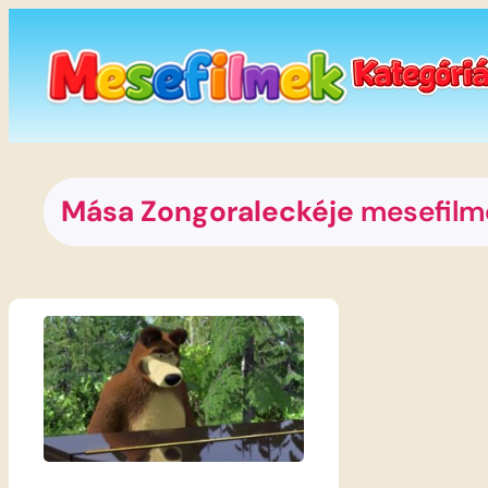
Ugrás
a
tartalomhoz
Mása Zongoraleckéje
mesefilm