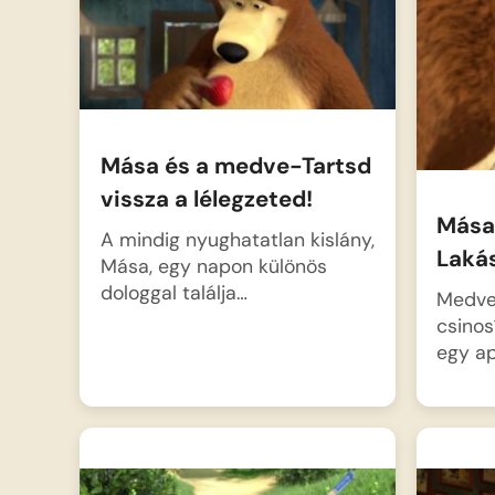
kislány pillanatok…
Mása és a medve-Tartsd
vissza a lélegzeted!
Mása
A mindig nyughatatlan kislány,
Lakás
Mása, egy napon különös
dologgal találja…
Medve
csinos
egy ap