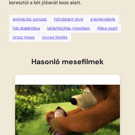
keresztül a két jóbarát keze alatt.
animációs sorozat
felrobbant tévé
gyerekvideók
ház átalakítása
lakásfelújítás mesében
Mása segít
orosz mese
vicces festés
Hasonló mesefilmek