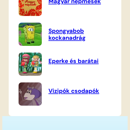
Magyar népmesék
Spongyabob
kockanadrág
Eperke és barátai
Vizipók csodapók