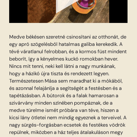
Medve békésen szeretné csinosítani az otthonát, de
egy apró szögelésből hatalmas galiba kerekedik. A
tévé váratlanul felrobban, és a kormos füst mindent
beborít, így a kényelmes kuckó romokban hever.
Nincs mit tenni, neki kell látni a nagy munkának,
hogy a házikó újra tiszta és rendezett legyen.
Természetesen Mása sem maradhat ki a mókából,
és azonnal felajánlja a segítségét a festésben és a
tapétázásban. A bútorok és a falak hamarosan a
szivárvány minden színében pompáznak, de a
medve türelme ismét próbára van téve, hiszen a
kicsi lány ötletei nem mindig egyeznek a terveivel. A
nagy sürgés-forgásban ecsetek és festékes vödrök
repülnek, miközben a ház teljes átalakuláson megy