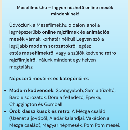
Mesefilmek.hu – Ingyen nézhető online mesék
mindenkinek!
Üdvözlünk a Mesefilmek.hu oldalon, ahol a
legnépszerűbb
online rajzfilmek
és
animációs
mesék
várnak, korhatár nélkül! Legyen szó a
legújabb
modern sorozatokról
, egész
estés
mesefilmekről
vagy a szülők kedvenc
retro
rajzfilmjeiről
, nálunk mindent egy helyen
megtalálsz.
Népszerű meséink és kategóriáink:
Modern kedvencek:
Spongyabob, Sam a tűzoltó,
Barbie sorozatok, Dóra a felfedező, Eperke,
Chuggington és Gumball
Örök klasszikusok és retro:
A Mézga család
(Üzenet a jövőből, Aladár kalandjai, Vakáción a
Mézga család), Magyar népmesék, Pom Pom meséi,