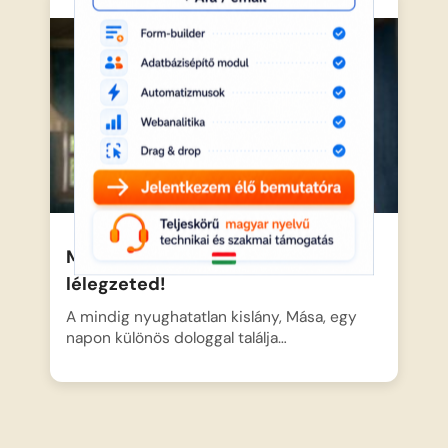
Mása és a medve-Tartsd vissza a
lélegzeted!
A mindig nyughatatlan kislány, Mása, egy
napon különös dologgal találja…