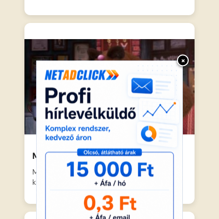
×
Mása és a medve – Vigyázz!
Mása, a fáradhatatlan és mindig kíváncsi
kislány ismét új kalandokat…