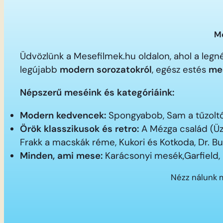
Me
Üdvözlünk a Mesefilmek.hu oldalon, ahol a le
legújabb
modern sorozatokról
, egész estés
me
Népszerű meséink és kategóriáink:
Modern kedvencek:
Spongyabob, Sam a tűzoltó,
Örök klasszikusok és retro:
A Mézga család (Üz
Frakk a macskák réme, Kukori és Kotkoda, Dr. B
Minden, ami mese:
Karácsonyi mesék,Garfield,
Nézz nálunk 