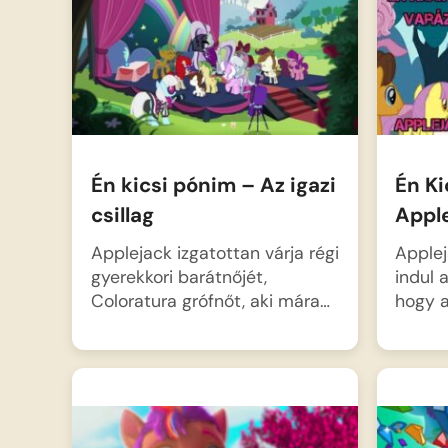
a bűvész póni megváltozott,
ezért…
Én kicsi pónim – Az igazi
Én Ki
csillag
Apple
Applejack izgatottan várja régi
Apple
gyerekkori barátnőjét,
indul 
Coloratura grófnőt, aki mára…
hogy 