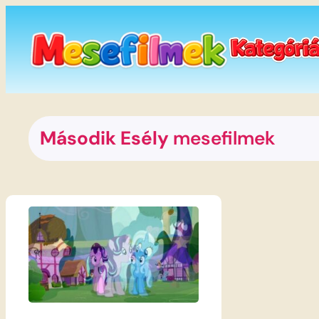
Ugrás
a
tartalomhoz
Második Esély
mesefilmek