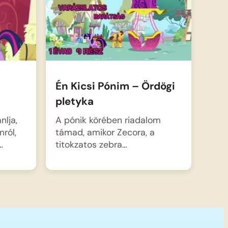
Én Kicsi Pónim – Ördögi
pletyka
nlja,
A pónik körében riadalom
ról,
támad, amikor Zecora, a
…
titokzatos zebra…