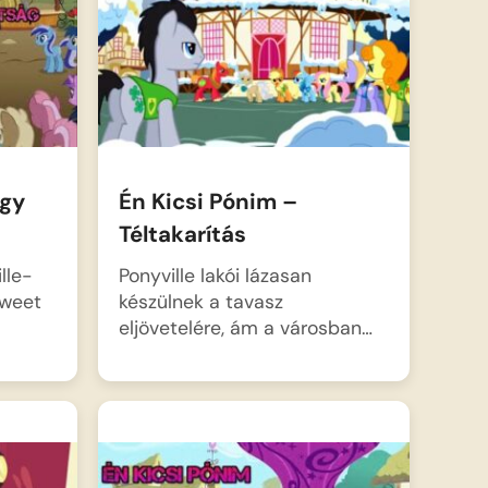
agy
Én Kicsi Pónim –
Téltakarítás
lle-
Ponyville lakói lázasan
Sweet
készülnek a tavasz
eljövetelére, ám a városban…