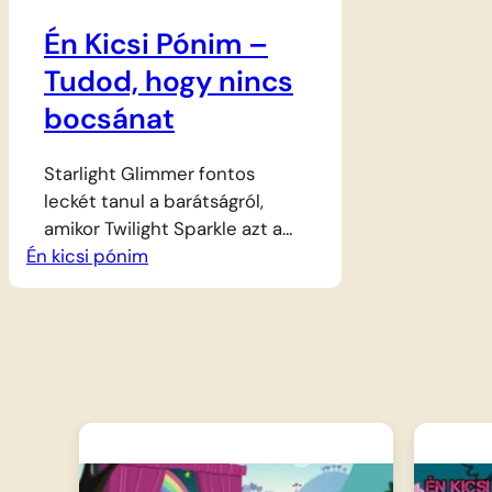
Én Kicsi Pónim –
Tudod, hogy nincs
bocsánat
Starlight Glimmer fontos
leckét tanul a barátságról,
amikor Twilight Sparkle azt a
Én kicsi pónim
feladatot adja neki, hogy
keressen egy új barátot
Ponyville-ben. Választása a
korábban sok galibát okozó,
nagy és hatalmas Trixie-re
esik, akivel hamar megtalálják a
közös hangot a múltbéli hibáik
miatt. Twilight azonban
gyanakvó, és nem hiszi el, hogy