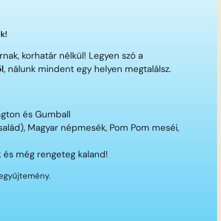
k!
nak, korhatár nélkül! Legyen szó a
ől
, nálunk mindent egy helyen megtalálsz.
ington és Gumball
 család), Magyar népmesék, Pom Pom meséi,
 és még rengeteg kaland!
segyűjtemény.