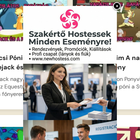
×
csi Pónim
Én Kicsi Pónim A n
jack és a rodeó
almalé verseny
jack nagy reményekkel
Itt az almaszezon Ponyvi
az Equestria Rodeóra,
ben, és minden póni a 
a főnyereményből…
Apple…