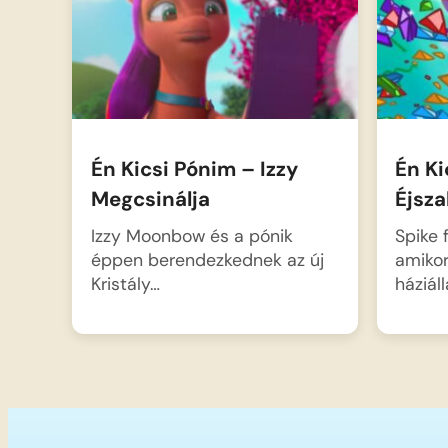
Én Kicsi Pónim – Izzy
Én Ki
Megcsinálja
Éjsza
Izzy Moonbow és a pónik
Spike 
éppen berendezkednek az új
amikor
Kristály…
háziál