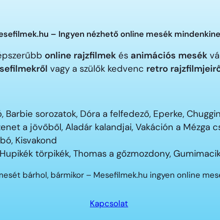
sefilmek.hu – Ingyen nézhető online mesék mindenkine
gnépszerűbb
online rajzfilmek
és
animációs mesék
vár
sefilmekről
vagy a szülők kedvenc
retro rajzfilmjeir
 Barbie sorozatok, Dóra a felfedező, Eperke, Chugg
enet a jövőből, Aladár kalandjai, Vakáción a Mézga
ubó, Kisvakond
 Hupikék törpikék, Thomas a gőzmozdony, Gumimacik
mesét bárhol, bármikor – Mesefilmek.hu ingyen online me
Kapcsolat