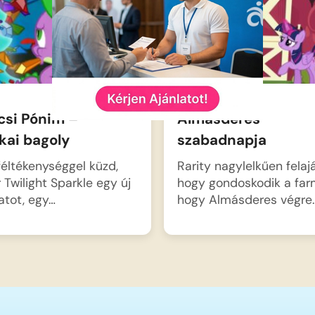
csi Pónim –
Almásderes
kai bagoly
szabadnapja
féltékenységgel küzd,
Rarity nagylelkűen felajá
 Twilight Sparkle egy új
hogy gondoskodik a farm
latot, egy…
hogy Almásderes végre