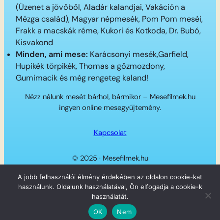
(Üzenet a jövőből, Aladár kalandjai, Vakáción a
Mézga család), Magyar népmesék, Pom Pom meséi,
Frakk a macskák réme, Kukori és Kotkoda, Dr. Bubó,
Kisvakond
Minden, ami mese:
Karácsonyi mesék,Garfield,
Hupikék törpikék, Thomas a gőzmozdony,
Gumimacik és még rengeteg kaland!
Nézz nálunk mesét bárhol, bármikor – Mesefilmek.hu
ingyen online mesegyűjtemény.
Kapcsolat
© 2025 · Mesefilmek.hu
Twitter
Instagram
LinkedIn
Facebook
A jobb felhasználói élmény érdekében az oldalon cookie-kat
használunk. Oldalunk használatával, Ön elfogadja a cookie-k
használatát.
OK
Nem