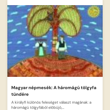
Magyar népmesék: A háromágú tölgyfa
tündére
A királyfi különös feleséget választ magának: a
háromágú tölgyfából előbújó,…