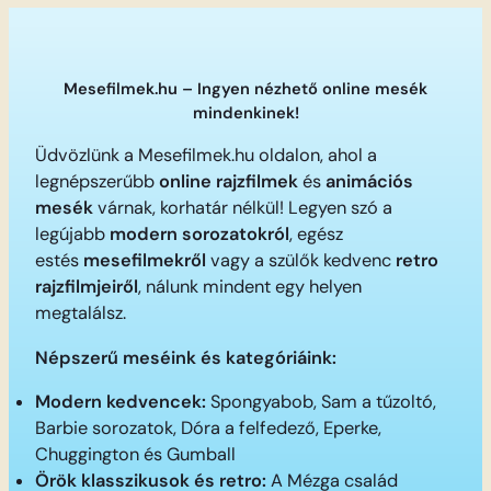
Mesefilmek.hu – Ingyen nézhető online mesék
mindenkinek!
Üdvözlünk a Mesefilmek.hu oldalon, ahol a
legnépszerűbb
online rajzfilmek
és
animációs
mesék
várnak, korhatár nélkül! Legyen szó a
legújabb
modern sorozatokról
, egész
estés
mesefilmekről
vagy a szülők kedvenc
retro
rajzfilmjeiről
, nálunk mindent egy helyen
megtalálsz.
Népszerű meséink és kategóriáink:
Modern kedvencek:
Spongyabob, Sam a tűzoltó,
Barbie sorozatok, Dóra a felfedező, Eperke,
Chuggington és Gumball
Örök klasszikusok és retro:
A Mézga család