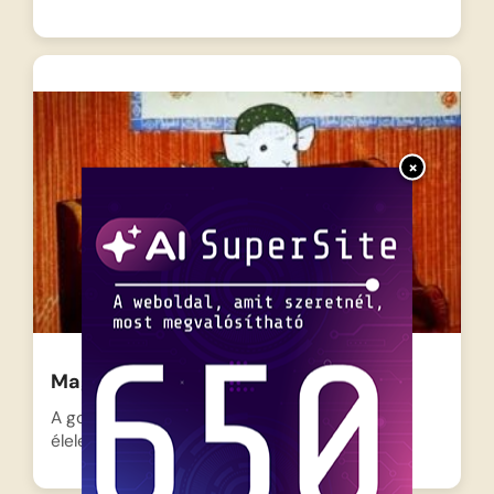
×
Magyar népmesék: A hét kecskegida
A gondoskodó kecskemama az erdőbe indul
élelemért, de lelkére köti…