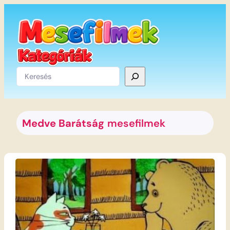
Ugrás
a
tartalomhoz
Keresés
Medve Barátság
mesefilmek