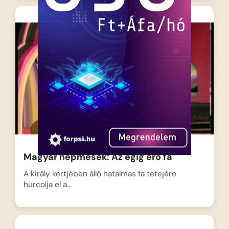
Magyar népmesék: Az égig érő fa
A király kertjében álló hatalmas fa tetejére
hurcolja el a…