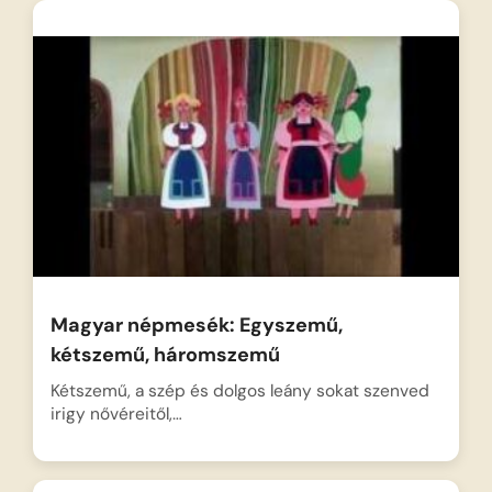
Magyar népmesék: Egyszemű,
kétszemű, háromszemű
Kétszemű, a szép és dolgos leány sokat szenved
irigy nővéreitől,…