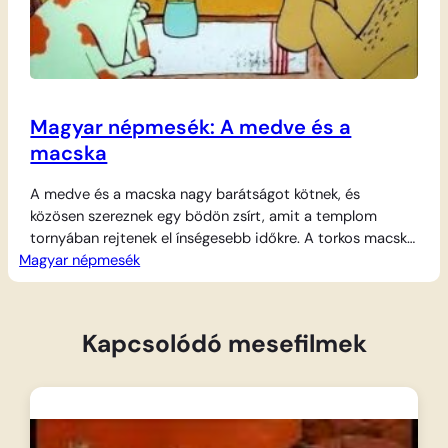
Magyar népmesék: A medve és a
macska
A medve és a macska nagy barátságot kötnek, és
közösen szereznek egy bödön zsírt, amit a templom
tornyában rejtenek el ínségesebb időkre. A torkos macska
Magyar népmesék
azonban nem bír ellenállni a kísértésnek: keresztelőre
hivatkozva sorra elszökik otthonról, és apránként feléli a
teljes tartalékot. A furcsa nevű ‘keresztgyerekek’ –
Megkezdtem, Derekas és Kikapartam – után a medve…
Kapcsolódó mesefilmek