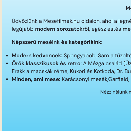
Me
Üdvözlünk a Mesefilmek.hu oldalon, ahol a le
legújabb
modern sorozatokról
, egész estés
me
Népszerű meséink és kategóriáink:
Modern kedvencek:
Spongyabob, Sam a tűzoltó,
Örök klasszikusok és retro:
A Mézga család (Üz
Frakk a macskák réme, Kukori és Kotkoda, Dr. B
Minden, ami mese:
Karácsonyi mesék,Garfield,
Nézz nálunk 