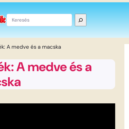
Keresés
k: A medve és a macska
k: A medve és a
ska