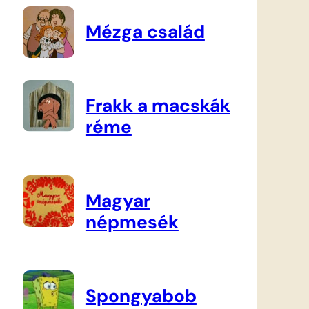
Mézga család
Frakk a macskák
réme
Magyar
népmesék
Spongyabob