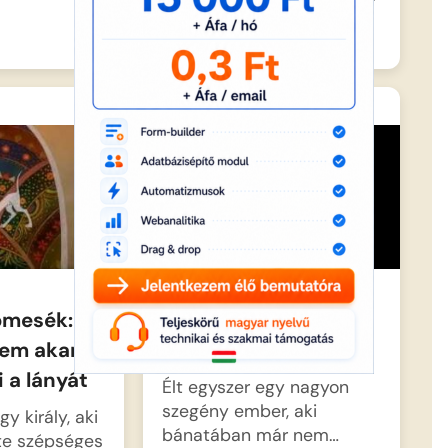
a hírt,…
pmesék: A
Magyar Népmesék
 nem akarja
Pinko
i a lányát
Élt egyszer egy nagyon
szegény ember, aki
y király, aki
bánatában már nem…
tte szépséges