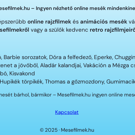
sefilmek.hu – Ingyen nézhető online mesék mindenkine
gnépszerűbb
online rajzfilmek
és
animációs mesék
vár
sefilmekről
vagy a szülők kedvenc
retro rajzfilmjeir
 Barbie sorozatok, Dóra a felfedező, Eperke, Chugg
enet a jövőből, Aladár kalandjai, Vakáción a Mézga
ubó, Kisvakond
 Hupikék törpikék, Thomas a gőzmozdony, Gumimacik
mesét bárhol, bármikor – Mesefilmek.hu ingyen online me
Kapcsolat
© 2025 · Mesefilmek.hu