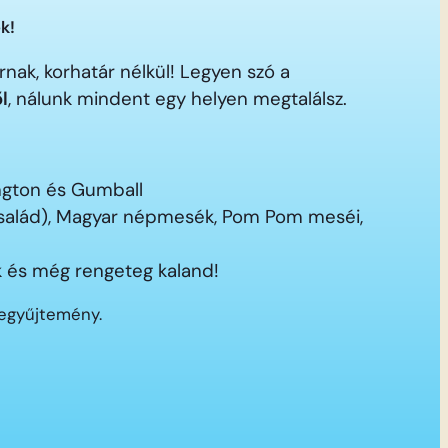
k!
nak, korhatár nélkül! Legyen szó a
ől
, nálunk mindent egy helyen megtalálsz.
ington és Gumball
 család), Magyar népmesék, Pom Pom meséi,
 és még rengeteg kaland!
segyűjtemény.