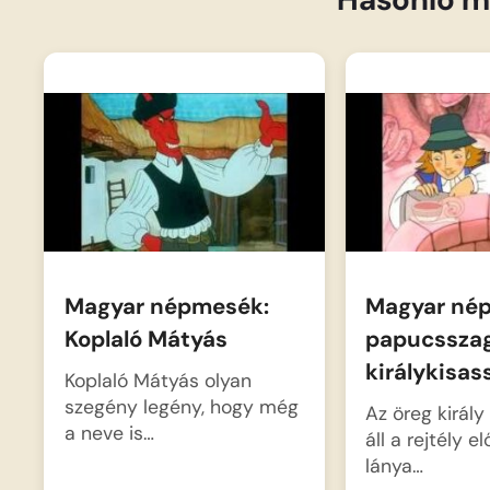
Magyar népmesék:
Magyar né
Koplaló Mátyás
papucssza
királykisa
Koplaló Mátyás olyan
szegény legény, hogy még
Az öreg király
a neve is…
áll a rejtély e
lánya…