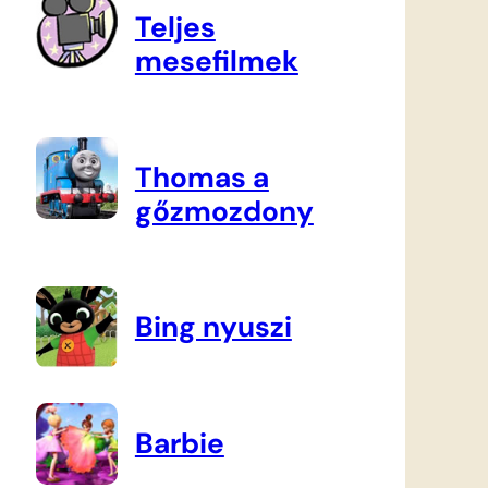
Teljes
mesefilmek
Thomas a
gőzmozdony
Bing nyuszi
Barbie