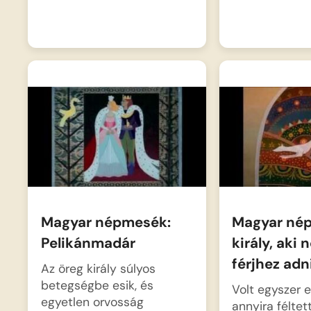
Magyar népmesék:
Magyar né
Pelikánmadár
király, aki
férjhez adn
Az öreg király súlyos
betegségbe esik, és
Volt egyszer eg
egyetlen orvosság
annyira félte