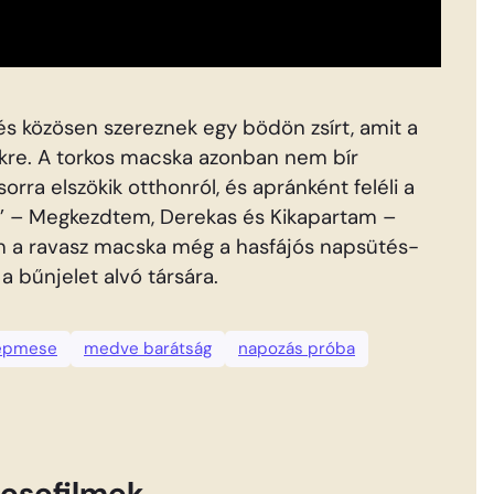
s közösen szereznek egy bödön zsírt, amit a
kre. A torkos macska azonban nem bír
sorra elszökik otthonról, és apránként feléli a
kek’ – Megkezdtem, Derekas és Kikapartam –
ám a ravasz macska még a hasfájós napsütés-
a bűnjelet alvó társára.
épmese
medve barátság
napozás próba
esefilmek