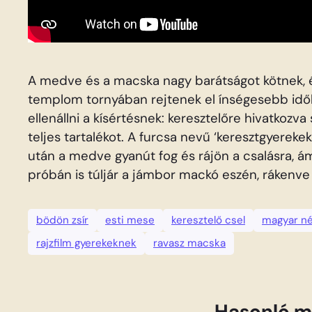
A medve és a macska nagy barátságot kötnek, é
templom tornyában rejtenek el ínségesebb idő
ellenállni a kísértésnek: keresztelőre hivatkozva 
teljes tartalékot. A furcsa nevű ‘keresztgyere
után a medve gyanút fog és rájön a csalásra, 
próbán is túljár a jámbor mackó eszén, rákenve 
bödön zsír
esti mese
keresztelő csel
magyar n
rajzfilm gyerekeknek
ravasz macska
Hasonló m