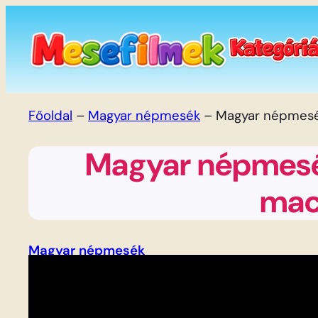
Ugrás
a
tartalomhoz
Főoldal
–
Magyar népmesék
–
Magyar népmesé
Magyar népmesé
mac
Magyar népmesék