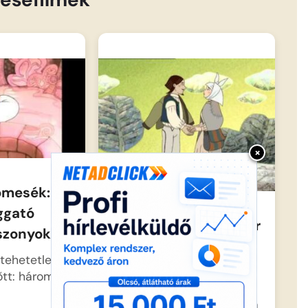
×
pmesék: A
ggató
Nyúlpásztor – Magyar
sszonyok
nepmesek
 tehetetlenül
A szegény juhászbojtár
lőtt: három
elindul szerencsét
próbálni, miután meghallja