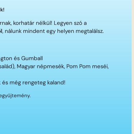
k!
nak, korhatár nélkül! Legyen szó a
ől
, nálunk mindent egy helyen megtalálsz.
ington és Gumball
 család), Magyar népmesék, Pom Pom meséi,
 és még rengeteg kaland!
segyűjtemény.