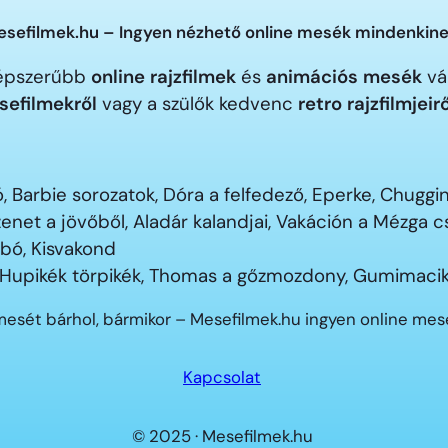
sefilmek.hu – Ingyen nézhető online mesék mindenkine
gnépszerűbb
online rajzfilmek
és
animációs mesék
vár
sefilmekről
vagy a szülők kedvenc
retro rajzfilmjeir
 Barbie sorozatok, Dóra a felfedező, Eperke, Chugg
enet a jövőből, Aladár kalandjai, Vakáción a Mézga
ubó, Kisvakond
 Hupikék törpikék, Thomas a gőzmozdony, Gumimacik
mesét bárhol, bármikor – Mesefilmek.hu ingyen online me
Kapcsolat
© 2025 · Mesefilmek.hu