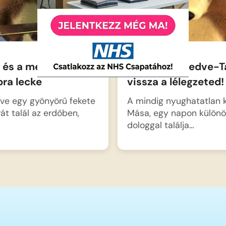
 és a medve – A
Mása és a medve-T
ra lecke
vissza a lélegzeted!
ve egy gyönyörű fekete
A mindig nyughatatlan k
át talál az erdőben,
Mása, egy napon külön
dologgal találja…