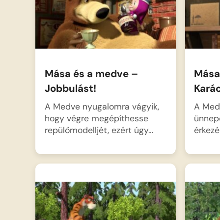
Mása és a medve –
Mása
Jobbulást!
Kará
A Medve nyugalomra vágyik,
A Medv
hogy végre megépíthesse
ünnep
repülőmodelljét, ezért úgy…
érkez