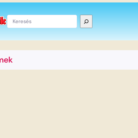
Keresés
mek