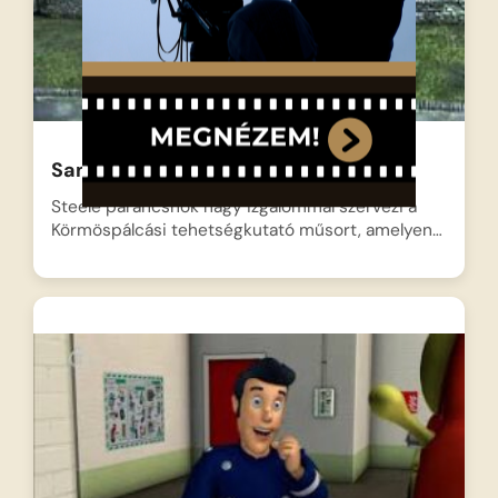
Sam a Tűzoltó – Tüzes Gála
Steele parancsnok nagy izgalommal szervezi a
Körmöspálcási tehetségkutató műsort, amelyen…