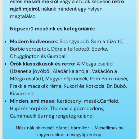
estés
mesefilmekről
vagy a szülők kedvenc
retro
rajzfilmjeiről
, nálunk mindent egy helyen
megtalálsz.
Népszerű meséink és kategóriáink:
Modern kedvencek:
Spongyabob, Sam a tűzoltó,
Barbie sorozatok, Dóra a felfedező, Eperke,
Chuggington és Gumball
Örök klasszikusok és retro:
A Mézga család
(Üzenet a jövőből, Aladár kalandjai, Vakáción a
Mézga család), Magyar népmesék, Pom Pom meséi,
Frakk a macskák réme, Kukori és Kotkoda, Dr. Bubó,
Kisvakond
Minden, ami mese:
Karácsonyi mesék,Garfield,
Hupikék törpikék, Thomas a gőzmozdony,
Gumimacik és még rengeteg kaland!
Nézz nálunk mesét bárhol, bármikor – Mesefilmek.hu
ingyen online mesegyűjtemény.