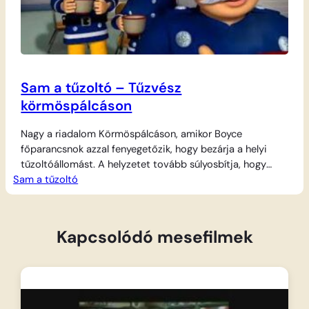
Sam a tűzoltó – Tűzvész
körmöspálcáson
Nagy a riadalom Körmöspálcáson, amikor Boyce
főparancsnok azzal fenyegetőzik, hogy bezárja a helyi
tűzoltóállomást. A helyzetet tovább súlyosbítja, hogy
Sam a tűzoltó
Trevor a cserkészekkel, köztük a mindig rosszban sántikáló
Normannal és unokatestvérével, Derekkel kempingezni
indul az erdőbe. Egy óvatlan pillanatban a fiúk véletlenül
tüzet okoznak, ami a szárazság miatt pillanatok alatt
Kapcsolódó mesefilmek
hatalmas erdőtűzzé fajul. A lángok magát…