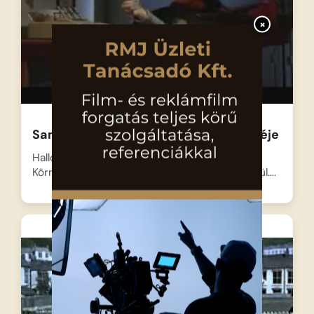
×
Sam a tüzoltó – A mama drága kicsikéje
Halloween estéjén nagy az izgalom
Körmöspálcáson, mindenki a jelmezbálra készül….