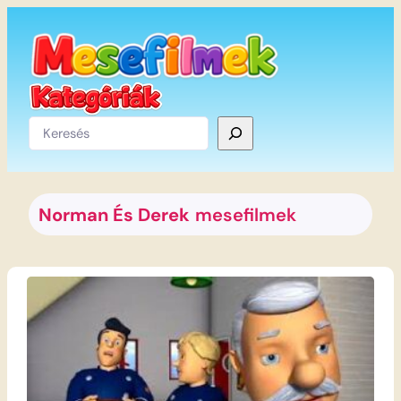
Ugrás
a
tartalomhoz
Keresés
Norman És Derek
mesefilmek