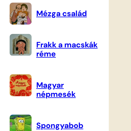
Mézga család
Frakk a macskák
réme
Magyar
népmesék
Spongyabob