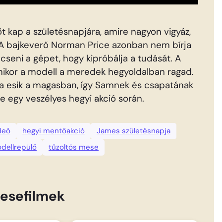
t kap a születésnapjára, amire nagyon vigyáz,
. A bajkeverő Norman Price azonban nem bírja
cseni a gépet, hogy kipróbálja a tudását. A
mikor a modell a meredek hegyoldalban ragad.
a esik a magasban, így Samnek és csapatának
ie egy veszélyes hegyi akció során.
deó
hegyi mentőakció
James születésnapja
odellrepülő
tűzoltós mese
esefilmek