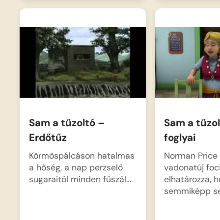
Sam a tűzoltó –
Sam a tűzol
Erdőtűz
foglyai
Körmöspálcáson hatalmas
Norman Price
a hőség, a nap perzselő
vadonatúj foci
sugaraitól minden fűszál…
elhatározza, 
semmiképp 