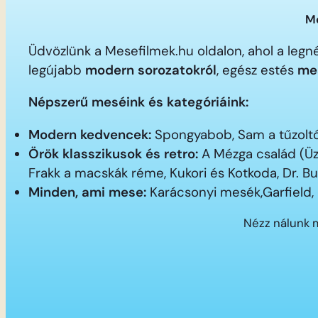
Me
Üdvözlünk a Mesefilmek.hu oldalon, ahol a le
legújabb
modern sorozatokról
, egész estés
me
Népszerű meséink és kategóriáink:
Modern kedvencek:
Spongyabob, Sam a tűzoltó,
Örök klasszikusok és retro:
A Mézga család (Üz
Frakk a macskák réme, Kukori és Kotkoda, Dr. B
Minden, ami mese:
Karácsonyi mesék,Garfield,
Nézz nálunk 