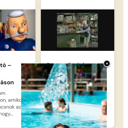
×
tó –
Sam a tűzoltó –
Törékeny hírnév
cáson
Steele parancsnok talál
egy elhagyott patkót, és
lom
eleinte azt hiszi,…
on, amikor
csnok azzal
 hogy…