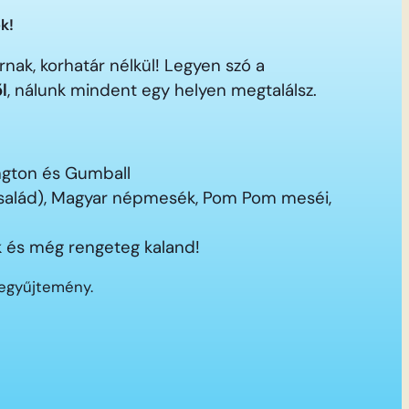
k!
nak, korhatár nélkül! Legyen szó a
ől
, nálunk mindent egy helyen megtalálsz.
ington és Gumball
 család), Magyar népmesék, Pom Pom meséi,
 és még rengeteg kaland!
segyűjtemény.