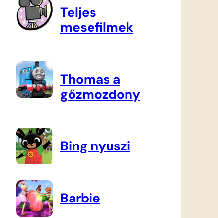
Teljes
mesefilmek
Thomas a
gőzmozdony
Bing nyuszi
Barbie