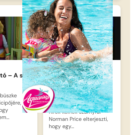
tó – A sár
Sam, a tűzoltó:
Körmöspálcási
fenevad
 büszke
cipőjére, és
Körmöspálcáson furcsa
hogy
hírek kelnek szárnyra:
sem…
Norman Price elterjeszti,
hogy egy…