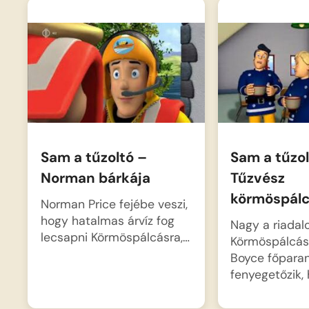
Sam a tűzoltó –
Sam a tűzol
Norman bárkája
Tűzvész
körmöspál
Norman Price fejébe veszi,
hogy hatalmas árvíz fog
Nagy a riada
lecsapni Körmöspálcásra,…
Körmöspálcás
Boyce főparan
fenyegetőzik,