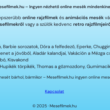
sefilmek.hu – Ingyen nézhető online mesék mindenkine
gnépszerűbb
online rajzfilmek
és
animációs mesék
vár
sefilmekről
vagy a szülők kedvenc
retro rajzfilmjeir
 Barbie sorozatok, Dóra a felfedező, Eperke, Chugg
enet a jövőből, Aladár kalandjai, Vakáción a Mézga
ubó, Kisvakond
 Hupikék törpikék, Thomas a gőzmozdony, Gumimacik
mesét bárhol, bármikor – Mesefilmek.hu ingyen online me
Kapcsolat
© 2025 · Mesefilmek.hu