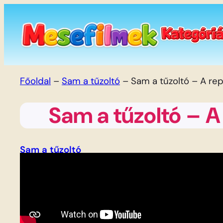
Ugrás
a
tartalomhoz
Főoldal
–
Sam a tűzoltó
–
Sam a tűzoltó – A re
Sam a tűzoltó – 
Sam a tűzoltó