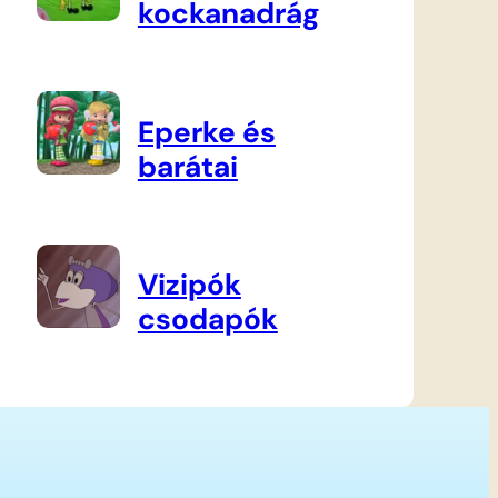
kockanadrág
Eperke és
barátai
Vizipók
csodapók