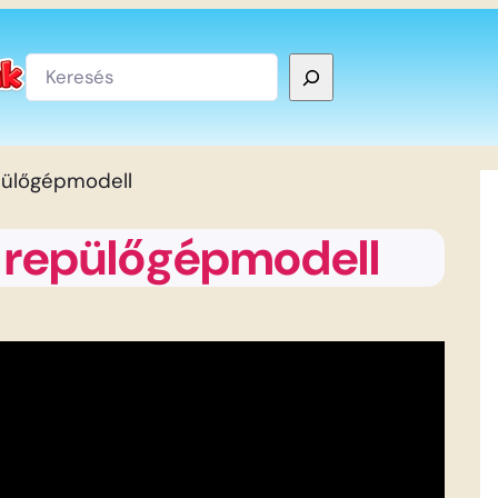
Keresés
pülőgépmodell
A repülőgépmodell