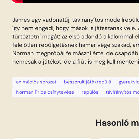
James egy vadonatúj, távirányítós modellrepülő
így nem engedi, hogy mások is játsszanak vele
türtőztetni magát: az első adandó alkalommal el
felelőtlen repülgetésnek hamar vége szakad, a
Norman megpróbál felmászni érte, de csapdáb
nemcsak a játékot, de a fiút is meg kell menten
animációs sorozat
beszorult játékrepülő
gyerekvi
Norman Price csínytevése
repülős
távirányítós m
Hasonló m