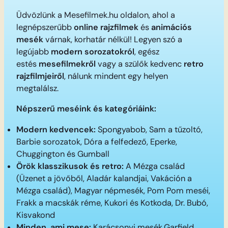
Üdvözlünk a Mesefilmek.hu oldalon, ahol a
legnépszerűbb
online rajzfilmek
és
animációs
mesék
várnak, korhatár nélkül! Legyen szó a
legújabb
modern sorozatokról
, egész
estés
mesefilmekről
vagy a szülők kedvenc
retro
rajzfilmjeiről
, nálunk mindent egy helyen
megtalálsz.
Népszerű meséink és kategóriáink:
Modern kedvencek:
Spongyabob, Sam a tűzoltó,
Barbie sorozatok, Dóra a felfedező, Eperke,
Chuggington és Gumball
Örök klasszikusok és retro:
A Mézga család
(Üzenet a jövőből, Aladár kalandjai, Vakáción a
Mézga család), Magyar népmesék, Pom Pom meséi,
Frakk a macskák réme, Kukori és Kotkoda, Dr. Bubó,
Kisvakond
Minden, ami mese:
Karácsonyi mesék,Garfield,