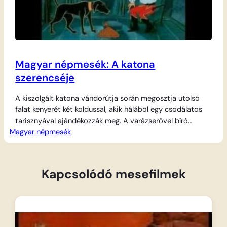
Magyar népmesék: A katona
szerencséje
A kiszolgált katona vándorútja során megosztja utolsó
falat kenyerét két koldussal, akik hálából egy csodálatos
tarisznyával ajándékozzák meg. A varázserővel bíró
Magyar népmesék
zsákba bármi vagy bárki beleugrik, ha a katona úgy
parancsolja. Ezzel a különleges képességgel felszerelkezve
a bátor vitéz először egy kísértetjárta fogadóban tesz
rendet, ahol az ördögöket kényszeríti engedelmességre,
Kapcsolódó mesefilmek
majd magát a Halált is…