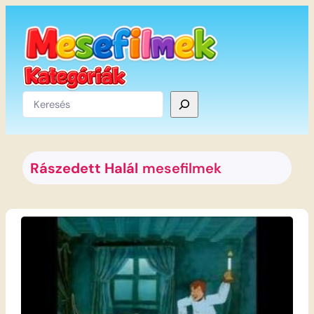
Ugrás
a
tartalomhoz
Keresés
Rászedett Halál
mesefilmek