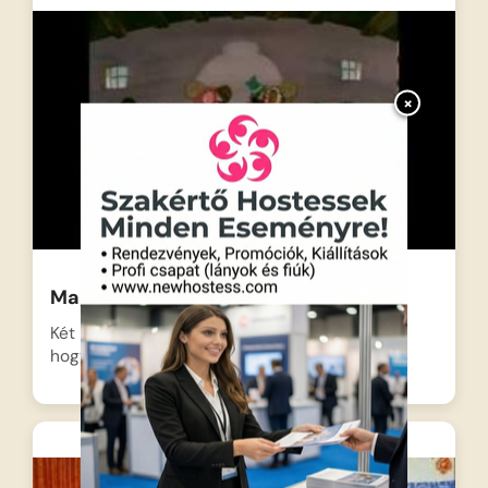
×
Magyar népmesék: A két koma
Két koma útnak indul aratni, és megegyeznek,
hogy közösen élik…