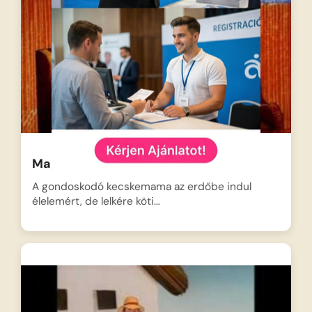
Magyar népmesék: A hét kecskegida
A gondoskodó kecskemama az erdőbe indul
élelemért, de lelkére köti…