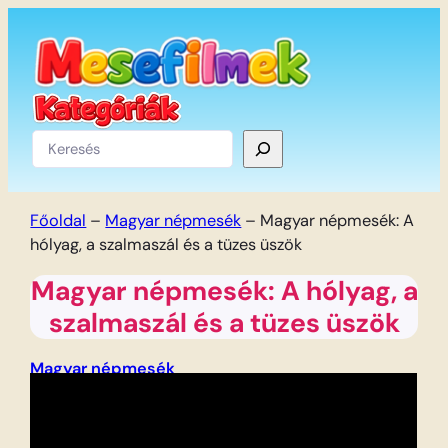
Ugrás
a
tartalomhoz
Keresés
Főoldal
–
Magyar népmesék
–
Magyar népmesék: A
hólyag, a szalmaszál és a tüzes üszök
Magyar népmesék: A hólyag, a
szalmaszál és a tüzes üszök
Magyar népmesék