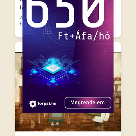
lánya
A király próbára teszi a bíró lányának eszét
furfangos feladványokkal….