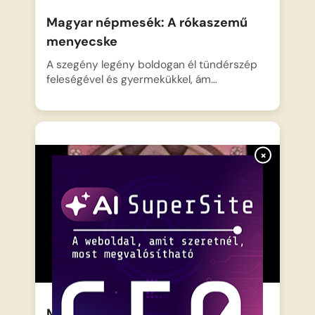
Magyar népmesék: A rókaszemű
menyecske
A szegény legény boldogan él tündérszép
feleségével és gyermekükkel, ám…
×
Magyar népmesék: A bíró okos