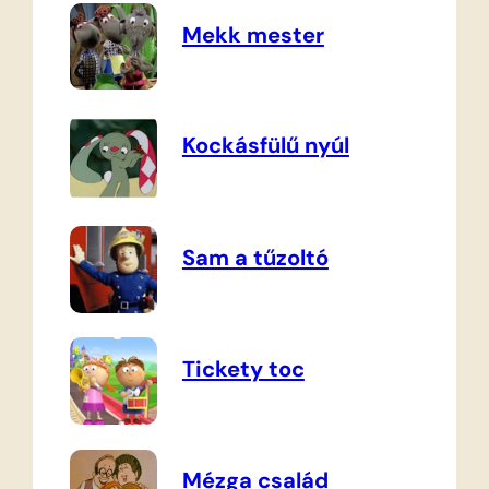
Mekk mester
Kockásfülű nyúl
Sam a tűzoltó
Tickety toc
Mézga család