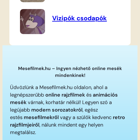
Vizipók csodapók
Mesefilmek.hu – Ingyen nézhető online mesék
mindenkinek!
Üdvözlünk a Mesefilmek.hu oldalon, ahol a
legnépszerűbb
online rajzfilmek
és
animációs
mesék
várnak, korhatár nélkül! Legyen szó a
legújabb
modern sorozatokról
, egész
estés
mesefilmekről
vagy a szülők kedvenc
retro
rajzfilmjeiről
, nálunk mindent egy helyen
megtalálsz.