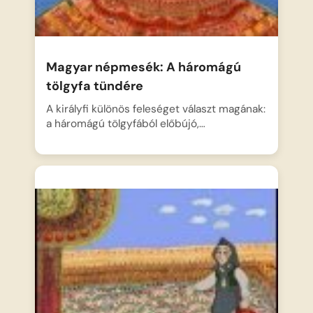
Magyar népmesék: A háromágú
tölgyfa tündére
A királyfi különös feleséget választ magának:
a háromágú tölgyfából előbújó,…