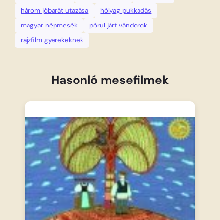
három jóbarát utazása
hólyag pukkadás
magyar népmesék
pórul járt vándorok
rajzfilm gyerekeknek
Hasonló mesefilmek