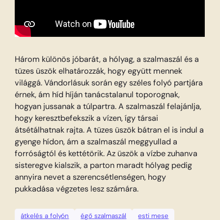
Három különös jóbarát, a hólyag, a szalmaszál és a
tüzes üszök elhatározzák, hogy együtt mennek
világgá. Vándorlásuk során egy széles folyó partjára
érnek, ám híd híján tanácstalanul toporognak,
hogyan jussanak a túlpartra. A szalmaszál felajánlja,
hogy keresztbefekszik a vízen, így társai
átsétálhatnak rajta. A tüzes üszök bátran el is indul a
gyenge hídon, ám a szalmaszál meggyullad a
forróságtól és kettétörik. Az üszök a vízbe zuhanva
sisteregve kialszik, a parton maradt hólyag pedig
annyira nevet a szerencsétlenségen, hogy
pukkadása végzetes lesz számára.
átkelés a folyón
égő szalmaszál
esti mese