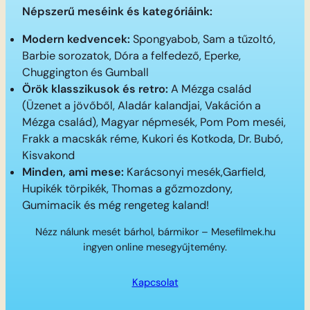
Népszerű meséink és kategóriáink:
Modern kedvencek:
Spongyabob, Sam a tűzoltó,
Barbie sorozatok, Dóra a felfedező, Eperke,
Chuggington és Gumball
Örök klasszikusok és retro:
A Mézga család
(Üzenet a jövőből, Aladár kalandjai, Vakáción a
Mézga család), Magyar népmesék, Pom Pom meséi,
Frakk a macskák réme, Kukori és Kotkoda, Dr. Bubó,
Kisvakond
Minden, ami mese:
Karácsonyi mesék,Garfield,
Hupikék törpikék, Thomas a gőzmozdony,
Gumimacik és még rengeteg kaland!
Nézz nálunk mesét bárhol, bármikor – Mesefilmek.hu
ingyen online mesegyűjtemény.
Kapcsolat