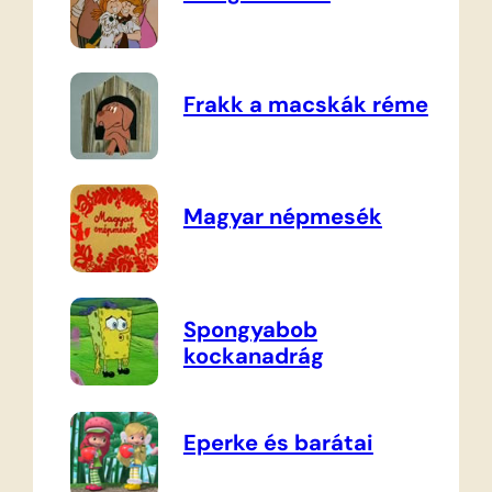
Frakk a macskák réme
Magyar népmesék
Spongyabob
kockanadrág
Eperke és barátai