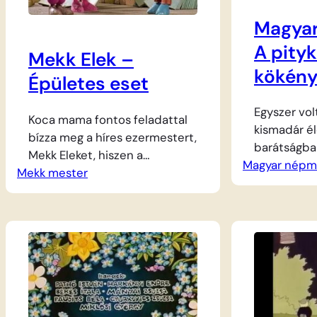
Magyar
A pityk
Mekk Elek –
kökén
Épületes eset
Egyszer vol
Koca mama fontos feladattal
kismadár é
bízza meg a híres ezermestert,
barátságban
Mekk Eleket, hiszen a
Magyar népm
azonban tú
Mekk mester
növésben lévő süldő
egy hatalm
malackáinak egy szép, új ólat
próbál egés
szeretne építtetni. A
menten a to
magabiztos kecske mester
rémülten in
azonnal elvállalja a munkát, ám
megmentse 
a kivitelezésről egészen
fulladástól
különös elképzelései vannak.
ingyen inni
Bár a környéken lakók kétkedve
koszorút kér
figyelik a furcsa építkezést,