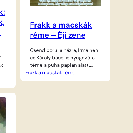
k:
k,
Frakk a macskák
s
réme – Éji zene
Csend borul a házra, Irma néni
y
és Károly bácsi is nyugovóra
ig
térne a puha paplan alatt,
Frakk a macskák réme
hogy kipihenjék a nap
fáradalmait. A kertben
gy
azonban a nyugalom helyett
hangos ricsaj töri meg az
a
éjszaka csendjét, mert
.
Lukrécia és Szerénke úgy
döntöttek, hogy dalra
fakadnak. A két elkényeztetett
 a
cica a magasba húzódva