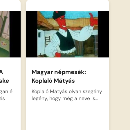
A
Magyar népmesék:
ske
Koplaló Mátyás
gan él
Koplaló Mátyás olyan szegény
és
legény, hogy még a neve is…