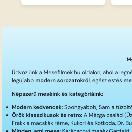
Me
Üdvözlünk a Mesefilmek.hu oldalon, ahol a le
legújabb
modern sorozatokról
, egész estés
me
Népszerű meséink és kategóriáink:
Modern kedvencek:
Spongyabob, Sam a tűzoltó,
Örök klasszikusok és retro:
A Mézga család (Üz
Frakk a macskák réme, Kukori és Kotkoda, Dr. B
Minden, ami mese:
Karácsonyi mesék,Garfield,