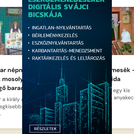
nekivág a zuhogó égi áldásn
ű dolga, hiszen a
hogy megedződjenek, ám a
 érzéstől szenvedő
nagy…
gyanúgy kezelnie
ar népmesék: Szóló
Magyar Népmesék 
, mosolygó alma,
hét kecskegida
gő barack
Az erdő szélén, egy kis
házikóban él az anyake
 a király a vásárba
hét…
 legkisebb lánya nem
…