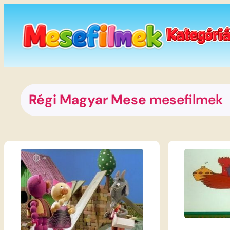
Ugrás
a
tartalomhoz
Régi Magyar Mese
mesefilmek