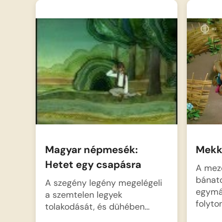
Magyar népmesék:
Mekk
Hetet egy csapásra
A mező
bánat
A szegény legény megelégeli
egymá
a szemtelen legyek
folyto
tolakodását, és dühében…