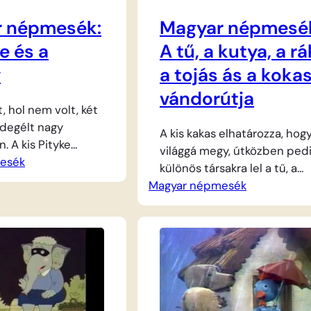
 népmesék:
Magyar népmesé
e és a
A tű, a kutya, a rá
y
a tojás ás a koka
vándorútja
t, hol nem volt, két
ldegélt nagy
A kis kakas elhatározza, hog
. A kis Pityke
világgá megy, útközben ped
esék
lságosan mohó, és
különös társakra lel a tű, a
as kökénybogyót
Magyar népmesék
kutya, a rák és a tojás
zben lenyelni, ami
személyében. Esteledvén e
rkán akad. Párja
erdei házikóban keresnek
dul vízért, hogy
menedéket, ám a ház lakói, 
barátját a
rókák hamarosan hazatérnek
, ám a folyó nem ad
A vándorok azonban nem
. A vízért cserébe
ijednek meg: mindegyikük
 a hársfától, a
elfoglal egy stratégiai helyet