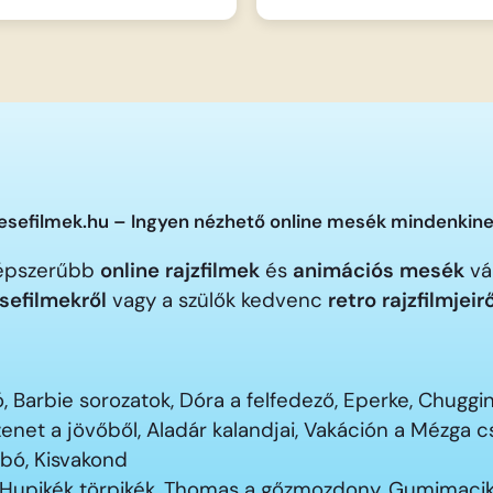
sefilmek.hu – Ingyen nézhető online mesék mindenkine
gnépszerűbb
online rajzfilmek
és
animációs mesék
vár
sefilmekről
vagy a szülők kedvenc
retro rajzfilmjeir
 Barbie sorozatok, Dóra a felfedező, Eperke, Chugg
enet a jövőből, Aladár kalandjai, Vakáción a Mézga
ubó, Kisvakond
 Hupikék törpikék, Thomas a gőzmozdony, Gumimacik