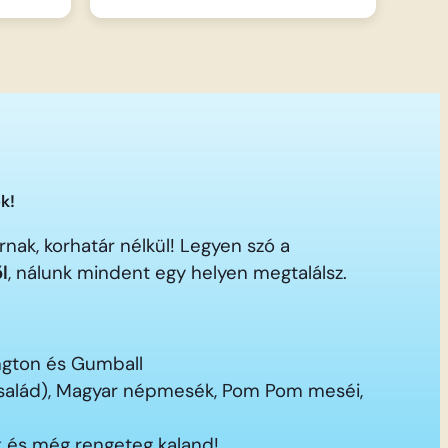
k!
nak, korhatár nélkül! Legyen szó a
ől
, nálunk mindent egy helyen megtalálsz.
ington és Gumball
 család), Magyar népmesék, Pom Pom meséi,
 és még rengeteg kaland!