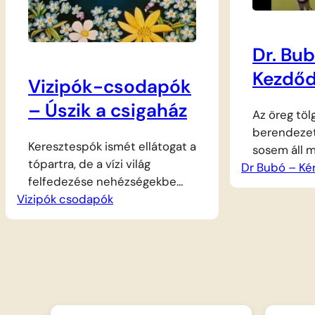
hársfa kapá
Mekk Elek rendíthetetlenül
fűrészeli a deszkákat és
kalapálja…
Dr. Bu
Kezdőd
Vizipók-csodapók
– Úszik a csigaház
Az öreg töl
berendeze
Keresztespók ismét ellátogat a
sosem áll m
tópartra, de a vízi világ
Dr Bubó – Ké
bölcs bago
felfedezése nehézségekbe
folyamatos
Vizipók csodapók
ütközik, hiszen ő nem tud
gyógyulni v
úszni. Szerencsére talál egy
Ursula nővé
üresen lebegő csigaházat a víz
jószívű me
felszínén. Úgy gondolja, remek
segíti a mu
csónak lesz belőle, így bátran
váróterem 
vízre száll a rögtönzött
különösebb
járművel. A különleges utazás
páciensekke