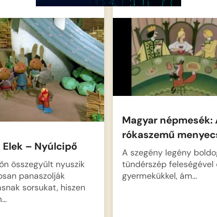
Magyar népmesék: 
rókaszemű menyec
 Elek – Nyúlcipő
A szegény legény boldo
n összegyűlt nyuszik
tündérszép feleségével 
osan panaszolják
gyermekükkel, ám…
snak sorsukat, hiszen
n…