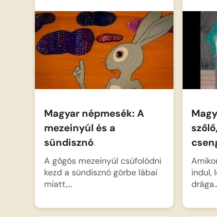
során azonban nem várt
nincs könny
izgalmakba keveredik a
kisebbségi
hullámzó víztükrön, miközben
elefántot u
a víz alatti…
kell,…
Magyar népmesék: A
Magy
mezeinyúl és a
szőlő
sündisznó
csen
A gőgös mezeinyúl csúfolódni
Amikor
kezd a sündisznó görbe lábai
indul,
miatt,…
drága