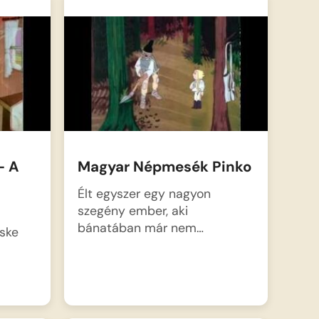
ak,
– A
Magyar Népmesék Pinko
Élt egyszer egy nagyon
szegény ember, aki
bánatában már nem…
cske