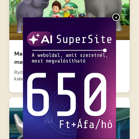
×
Mancs őrjárat – Az elefánt család
megmentése
Ryder és a bátor kutyusok újabb izgalmas
kalandra indulnak, amikor…