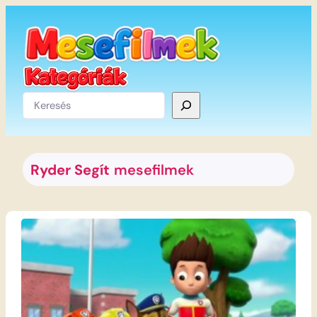
Ugrás
a
tartalomhoz
Keresés
Ryder Segít
mesefilmek