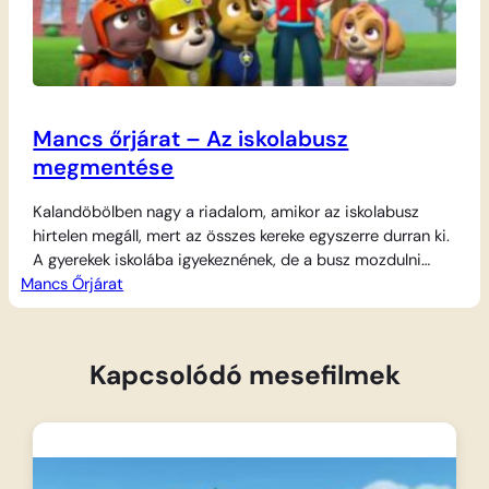
Mancs őrjárat – Az iskolabusz
megmentése
Kalandöbölben nagy a riadalom, amikor az iskolabusz
hirtelen megáll, mert az összes kereke egyszerre durran ki.
A gyerekek iskolába igyekeznének, de a busz mozdulni
Mancs Őrjárat
sem bír. Szerencsére Ryder és a hős kutyik azonnal a
helyszínre sietnek, hogy megoldják a problémát. Mivel a
javítás sokáig tartana, Ryder egy igazán különleges
megoldást talál ki: a hatalmas Őrjárgányt…
Kapcsolódó mesefilmek