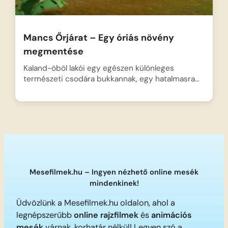
Mancs Őrjárat – Egy óriás növény
megmentése
Kaland-öböl lakói egy egészen különleges
természeti csodára bukkannak, egy hatalmasra…
Mesefilmek.hu – Ingyen nézhető online mesék
mindenkinek!
Üdvözlünk a Mesefilmek.hu oldalon, ahol a
legnépszerűbb
online rajzfilmek
és
animációs
mesék
várnak, korhatár nélkül! Legyen szó a