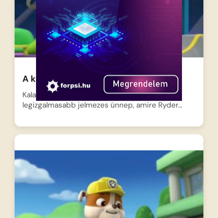
A kutyák és a szellemkalóz
Kaland-öbölben elérkezett a Halloween, a
legizgalmasabb jelmezes ünnep, amire Ryder…