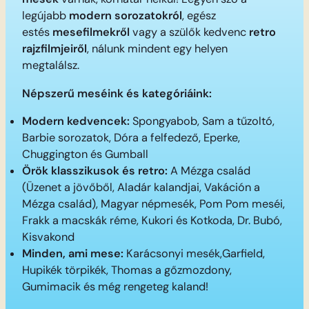
legújabb
modern sorozatokról
, egész
estés
mesefilmekről
vagy a szülők kedvenc
retro
rajzfilmjeiről
, nálunk mindent egy helyen
megtalálsz.
Népszerű meséink és kategóriáink:
Modern kedvencek:
Spongyabob, Sam a tűzoltó,
Barbie sorozatok, Dóra a felfedező, Eperke,
Chuggington és Gumball
Örök klasszikusok és retro:
A Mézga család
(Üzenet a jövőből, Aladár kalandjai, Vakáción a
Mézga család), Magyar népmesék, Pom Pom meséi,
Frakk a macskák réme, Kukori és Kotkoda, Dr. Bubó,
Kisvakond
Minden, ami mese:
Karácsonyi mesék,Garfield,
Hupikék törpikék, Thomas a gőzmozdony,
Gumimacik és még rengeteg kaland!