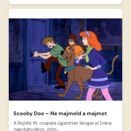
Scooby Doo – Ne majmold a majmot
A Rejtély Rt. csapata izgatottan látogat el Diána
nagybátyjához, John…