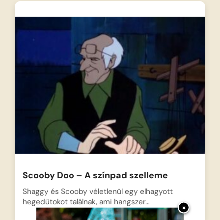
Scooby Doo – A színpad szelleme
Shaggy és Scooby véletlenül egy elhagyott
hegedűtokot találnak, ami hangszer…
×