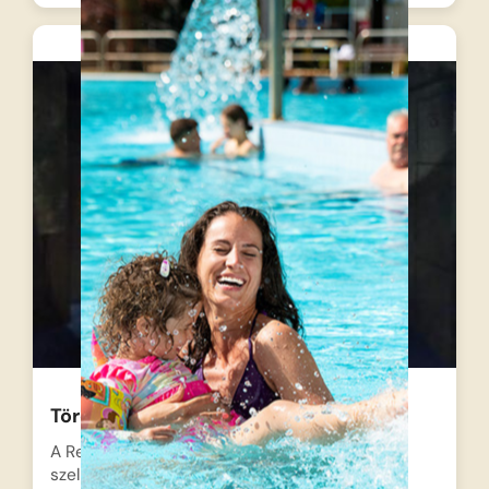
Törődj a magad aranyával
A Rejtély Rt. csapata egy kietlen vadnyugati
szellemvárosban, Aranyvárosban (Gold…