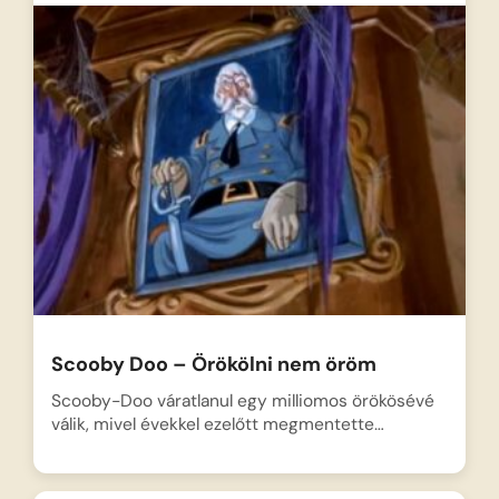
Scooby Doo – Örökölni nem öröm
Scooby-Doo váratlanul egy milliomos örökösévé
válik, mivel évekkel ezelőtt megmentette…