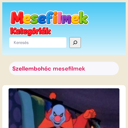
Ugrás
a
tartalomhoz
Keresés
Szellembohóc
mesefilmek