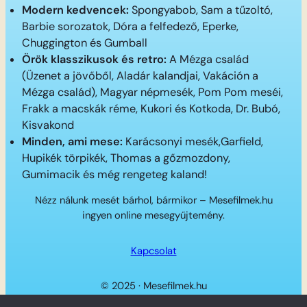
Modern kedvencek:
Spongyabob, Sam a tűzoltó,
Barbie sorozatok, Dóra a felfedező, Eperke,
Chuggington és Gumball
Örök klasszikusok és retro:
A Mézga család
(Üzenet a jövőből, Aladár kalandjai, Vakáción a
Mézga család), Magyar népmesék, Pom Pom meséi,
Frakk a macskák réme, Kukori és Kotkoda, Dr. Bubó,
Kisvakond
Minden, ami mese:
Karácsonyi mesék,Garfield,
Hupikék törpikék, Thomas a gőzmozdony,
Gumimacik és még rengeteg kaland!
Nézz nálunk mesét bárhol, bármikor – Mesefilmek.hu
ingyen online mesegyűjtemény.
Kapcsolat
© 2025 · Mesefilmek.hu