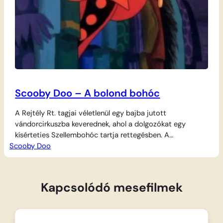
Scooby Doo – A bolond bohóc
A Rejtély Rt. tagjai véletlenül egy bajba jutott
vándorcirkuszba keverednek, ahol a dolgozókat egy
kísérteties Szellembohóc tartja rettegésben. A
Scooby Doo
gonosztevő nem elégszik meg az ijesztgetéssel: bűvös
aranyérméjével sorra hipnotizálja a bandát, furcsa
dolgokra kényszerítve őket. Szegény Daphne hirtelen azt
hiszi magáról, hogy egykerekű biciklis művész a magas
Kapcsolódó mesefilmek
drótkötélen, míg Bozont bátor oroszlánszelídítőnek
képzeli magát, és…