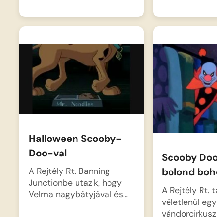
Halloween Scooby-
Doo-val
Scooby Doo
A Rejtély Rt. Banning
bolond boh
Junctionbe utazik, hogy
A Rejtély Rt. t
Velma nagybátyjával és…
véletlenül egy
vándorcirkus