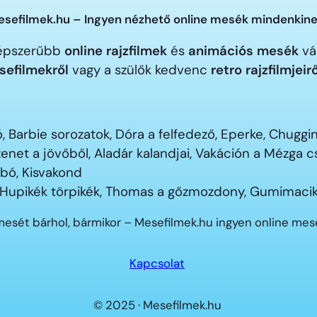
sefilmek.hu – Ingyen nézhető online mesék mindenkine
gnépszerűbb
online rajzfilmek
és
animációs mesék
vár
sefilmekről
vagy a szülők kedvenc
retro rajzfilmjeir
 Barbie sorozatok, Dóra a felfedező, Eperke, Chugg
enet a jövőből, Aladár kalandjai, Vakáción a Mézga
ubó, Kisvakond
 Hupikék törpikék, Thomas a gőzmozdony, Gumimacik
mesét bárhol, bármikor – Mesefilmek.hu ingyen online me
Kapcsolat
© 2025 · Mesefilmek.hu