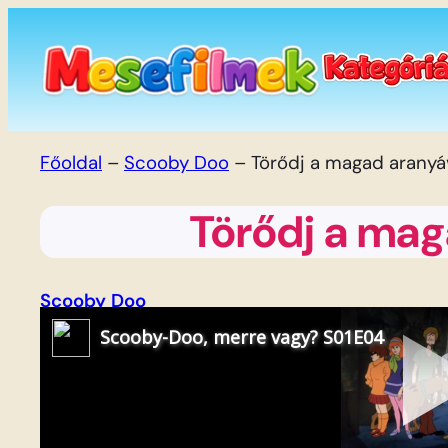
Ugrás
a
tartalomhoz
Főoldal
–
Scooby Doo
–
Törődj a magad aranyá
Törődj a mag
Scooby Doo