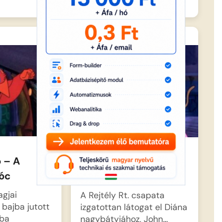
 – A
Scooby Doo – Ne
óc
majmold a majmot
agjai
A Rejtély Rt. csapata
 bajba jutott
izgatottan látogat el Diána
zba
nagybátyjához, John…