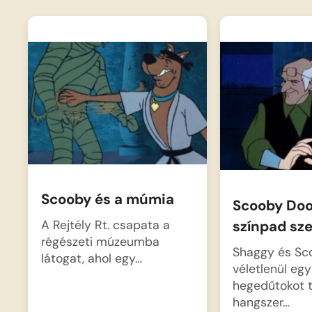
Scooby és a múmia
Scooby Doo
A Rejtély Rt. csapata a
színpad sz
régészeti múzeumba
Shaggy és Sc
látogat, ahol egy…
véletlenül egy
hegedűtokot t
hangszer…