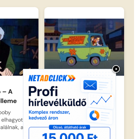
×
 – A
Scooby Doo – Kínai
elleme
kalandok
ooby
Shaggy, Scooby és
 elhagyott
Scrappy Kínába
alálnak, ami
látogatnak, ahol
hamarosan egy rejtélyes…