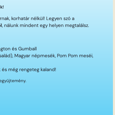
k!
nak, korhatár nélkül! Legyen szó a
ől
, nálunk mindent egy helyen megtalálsz.
ington és Gumball
 család), Magyar népmesék, Pom Pom meséi,
 és még rengeteg kaland!
segyűjtemény.