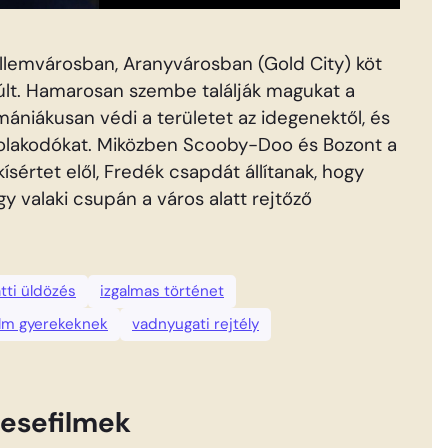
zellemvárosban, Aranyvárosban (Gold City) köt
múlt. Hamarosan szembe találják magukat a
niákusan védi a területet az idegenektől, és
tolakodókat. Miközben Scooby-Doo és Bozont a
sértet elől, Fredék csapdát állítanak, hogy
gy valaki csupán a város alatt rejtőző
atti üldözés
izgalmas történet
ilm gyerekeknek
vadnyugati rejtély
esefilmek