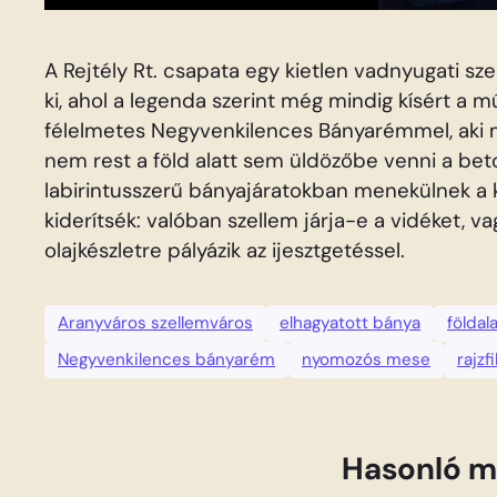
A Rejtély Rt. csapata egy kietlen vadnyugati s
ki, ahol a legenda szerint még mindig kísért a 
félelmetes Negyvenkilences Bányarémmel, aki má
nem rest a föld alatt sem üldözőbe venni a be
labirintusszerű bányajáratokban menekülnek a kí
kiderítsék: valóban szellem járja-e a vidéket, va
olajkészletre pályázik az ijesztgetéssel.
Aranyváros szellemváros
elhagyatott bánya
földal
Negyvenkilences bányarém
nyomozós mese
rajzf
Hasonló m