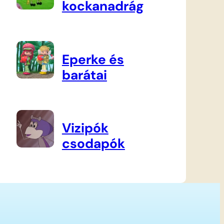
kockanadrág
Eperke és
barátai
Vizipók
csodapók