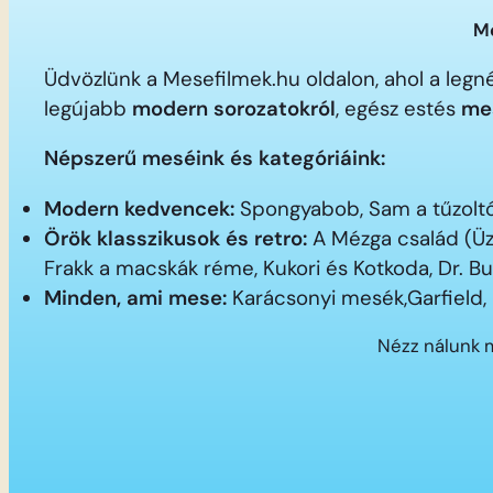
Me
Üdvözlünk a Mesefilmek.hu oldalon, ahol a le
legújabb
modern sorozatokról
, egész estés
me
Népszerű meséink és kategóriáink:
Modern kedvencek:
Spongyabob, Sam a tűzoltó,
Örök klasszikusok és retro:
A Mézga család (Üz
Frakk a macskák réme, Kukori és Kotkoda, Dr. B
Minden, ami mese:
Karácsonyi mesék,Garfield,
Nézz nálunk 