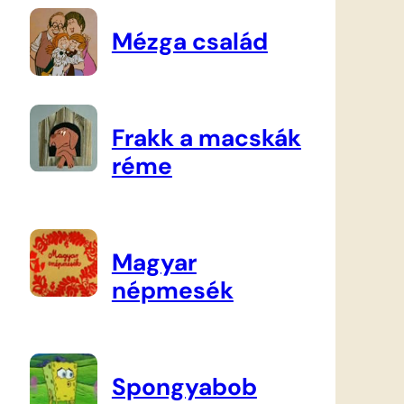
Mézga család
Frakk a macskák
réme
Magyar
népmesék
Spongyabob