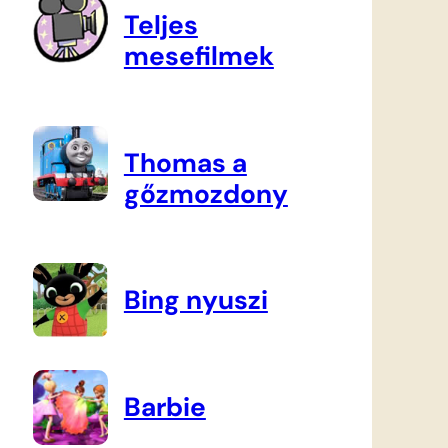
Teljes
mesefilmek
Thomas a
gőzmozdony
Bing nyuszi
Barbie