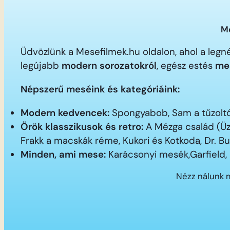
Me
Üdvözlünk a Mesefilmek.hu oldalon, ahol a le
legújabb
modern sorozatokról
, egész estés
me
Népszerű meséink és kategóriáink:
Modern kedvencek:
Spongyabob, Sam a tűzoltó,
Örök klasszikusok és retro:
A Mézga család (Üz
Frakk a macskák réme, Kukori és Kotkoda, Dr. B
Minden, ami mese:
Karácsonyi mesék,Garfield,
Nézz nálunk 