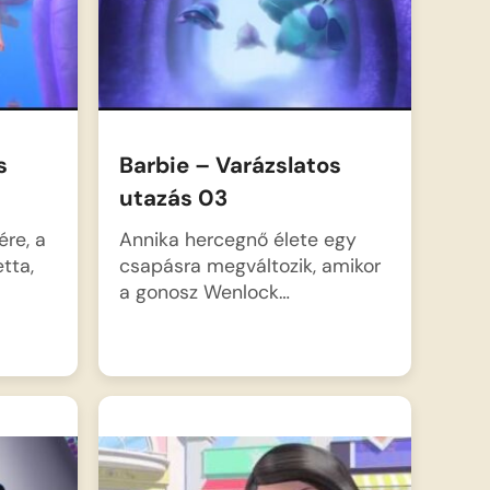
s
Barbie – Varázslatos
utazás 03
re, a
Annika hercegnő élete egy
tta,
csapásra megváltozik, amikor
a gonosz Wenlock…