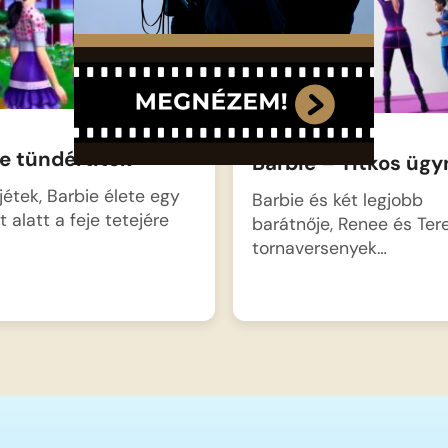
e tündértitok
Barbie – Titkos üg
jétek, Barbie élete egy
Barbie és két legjobb
t alatt a feje tetejére
barátnője, Renee és Tere
tornaversenyek…