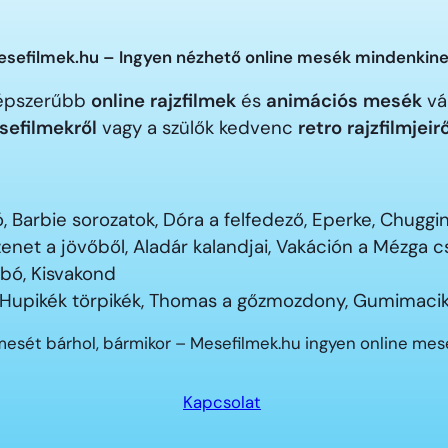
sefilmek.hu – Ingyen nézhető online mesék mindenkine
gnépszerűbb
online rajzfilmek
és
animációs mesék
vár
sefilmekről
vagy a szülők kedvenc
retro rajzfilmjeir
 Barbie sorozatok, Dóra a felfedező, Eperke, Chugg
enet a jövőből, Aladár kalandjai, Vakáción a Mézga
ubó, Kisvakond
 Hupikék törpikék, Thomas a gőzmozdony, Gumimacik
mesét bárhol, bármikor – Mesefilmek.hu ingyen online me
Kapcsolat