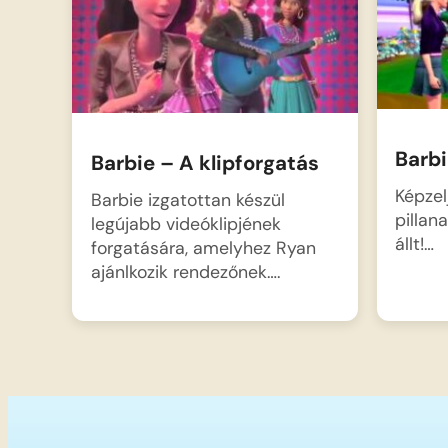
Barbi
Barbie – A klipforgatás
Képzel
Barbie izgatottan készül
pillana
legújabb videóklipjének
állt!…
forgatására, amelyhez Ryan
ajánlkozik rendezőnek….