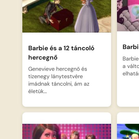
legnehezebb küldetését
teljesíti: megpróbálja
megtalálni a tökéletes
ajándékot valakinek, akinek
látszólag…
Barbi
Barbie és a 12 táncoló
hercegnő
Barbie 
a vált
Genevieve hercegnő és
elhatá
tizenegy lánytestvére
imádnak táncolni, ám az
életük…