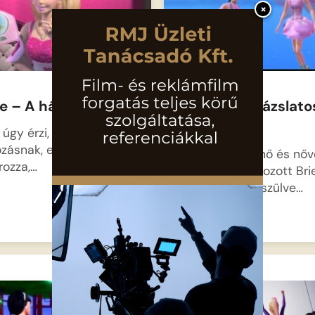
×
e – A házátalakítás
Barbie – Varázslato
utazás 04
úgy érzi, eljött az ideje
ozásnak, ezért
Annika hercegnő és nővé
rozza,…
pegazussá változott Brie
Aidannel kiegészülve…