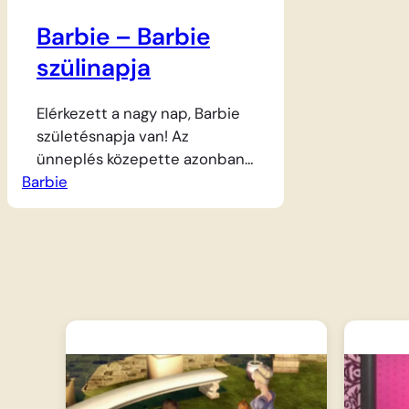
Barbie – Barbie
szülinapja
Elérkezett a nagy nap, Barbie
születésnapja van! Az
ünneplés közepette azonban
Barbie
Skipper, Stacie és Chelsea
rádöbbennek egy kínos
apróságra: fogalmuk sincs,
pontosan hányadik
születésnapját ünnepli a
nővérük. Miközben a lányok
elszánt nyomozásba kezdenek
a házban, hogy kiderítsék
Barbie titokzatos életkorát,
Ken pánikba esik. Élete