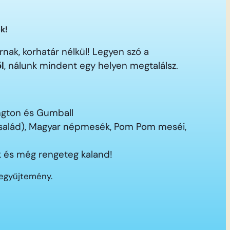
k!
nak, korhatár nélkül! Legyen szó a
ől
, nálunk mindent egy helyen megtalálsz.
ington és Gumball
 család), Magyar népmesék, Pom Pom meséi,
 és még rengeteg kaland!
segyűjtemény.