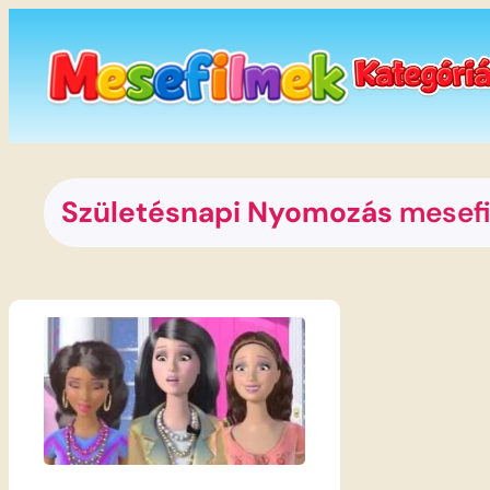
Ugrás
a
tartalomhoz
Születésnapi Nyomozás
mesef