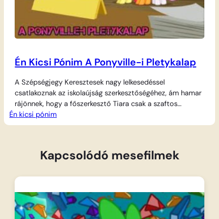
Én Kicsi Pónim A Ponyville-i Pletykalap
A Szépségjegy Keresztesek nagy lelkesedéssel
csatlakoznak az iskolaújság szerkesztőségéhez, ám hamar
rájönnek, hogy a főszerkesztő Tiara csak a szaftos
Én kicsi pónim
botrányokra kíváncsi. Gabby Gums álnéven elkezdik
kihallgatni és megírni Ponyville lakóinak legféltettebb
titkait, ám a hirtelen jött sikernek nagy ára van. Amikor a
pletykarovat barátaikat és családtagjaikat is kellemetlen
Kapcsolódó mesefilmek
helyzetbe hozza, a három kiscsikónak el kell…