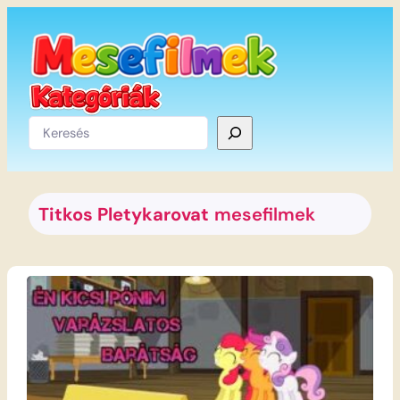
Ugrás
a
tartalomhoz
Keresés
Titkos Pletykarovat
mesefilmek