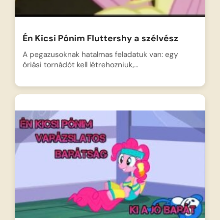
Én Kicsi Pónim Fluttershy a szélvész
A pegazusoknak hatalmas feladatuk van: egy
óriási tornádót kell létrehozniuk,…