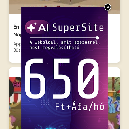
×
Én Kicsi Pónim A Család Büszkesége
Nap
Apple Bloom aggódik az iskolai Család
Büszkesége Nap miatt, mert…