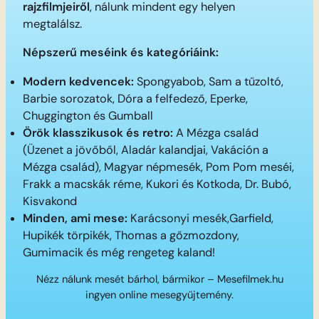
rajzfilmjeiről
, nálunk mindent egy helyen
megtalálsz.
Népszerű meséink és kategóriáink:
Modern kedvencek:
Spongyabob, Sam a tűzoltó,
Barbie sorozatok, Dóra a felfedező, Eperke,
Chuggington és Gumball
Örök klasszikusok és retro:
A Mézga család
(Üzenet a jövőből, Aladár kalandjai, Vakáción a
Mézga család), Magyar népmesék, Pom Pom meséi,
Frakk a macskák réme, Kukori és Kotkoda, Dr. Bubó,
Kisvakond
Minden, ami mese:
Karácsonyi mesék,Garfield,
Hupikék törpikék, Thomas a gőzmozdony,
Gumimacik és még rengeteg kaland!
Nézz nálunk mesét bárhol, bármikor – Mesefilmek.hu
ingyen online mesegyűjtemény.