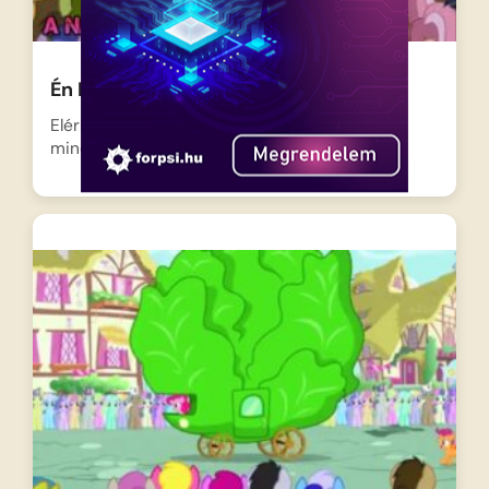
Én Kicsi Pónim – Luna átalakulása
Elérkezett a Rémálmok Éjszakája Ponyville-be,
minden póni jelmezbe öltözve várja…